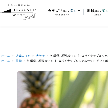
カテゴリ
探す
地域
探
から
から
CATEGORY
AREA
ホーム
>
近畿エリア
>
大阪府
>
沖縄県石垣島産マンゴー&パイナップルジャ
ホーム
>
果物
>
沖縄県石垣島産マンゴー&パイナップルジャムセット ギフト