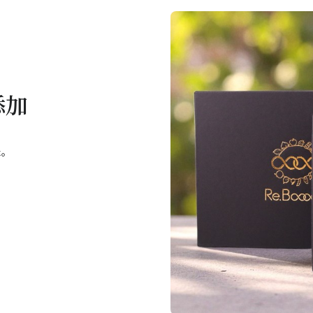
添加
た。