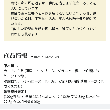
素材の声に耳を澄ませ、手間を惜しまず仕立てることを
大切にしています。
毎日の食卓に安心と喜びを届けたいという想いから、選
び抜いた原料、丁寧な仕込み、変わらぬ味を守り続けて
います。
口にした瞬間の笑顔を思い描き、誠実なものづくりをこ
れからも貫きます
商品情報
ITEM INFORMATION
原材料1：
赤しそ、牛乳(国産)、生クリーム、グラニュー糖、 上白糖、米
酢、クエン酸、
脱脂粉乳、トレハロース、乳化剤、安定剤(増粘多糖類) (一部に乳
成分を含む）
栄養成分表示1：
(100g当たり) 熱量 131.5kcal たんぱく質29 脂質 3.9g 炭水化物
22.5g 食塩相当量 0.06g