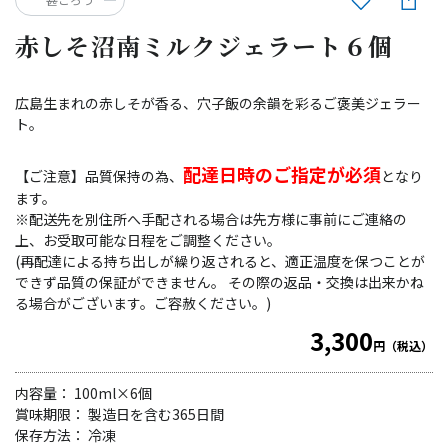
赤しそ沼南ミルクジェラート６個
広島生まれの赤しそが香る、穴子飯の余韻を彩るご褒美ジェラー
ト。
配達日時のご指定が必須
【ご注意】品質保持の為、
となり
ます。
※配送先を別住所へ手配される場合は先方様に事前にご連絡の
上、お受取可能な日程をご調整ください。
(再配達による持ち出しが繰り返されると、適正温度を保つことが
できず品質の保証ができません。 その際の返品・交換は出来かね
る場合がございます。ご容赦ください。)
3,300
円（税込）
内容量： 100ml×6個
賞味期限： 製造日を含む365日間
保存方法： 冷凍