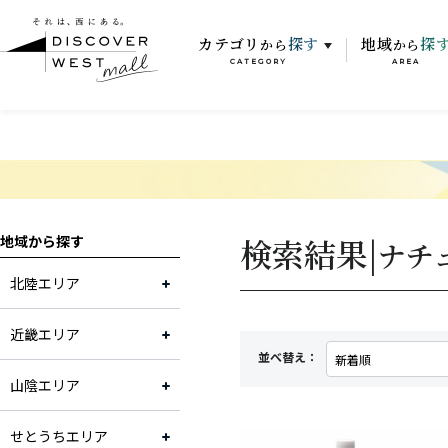
カテゴリ
探す
地域
探
から
から
CATEGORY
AREA
検索結果|
地域から探す
ナチ
北陸エリア
近畿エリア
並べ替え：
山陰エリア
せとうちエリア