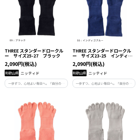
THREE スタンダードロークル
THREE スタンダードロークル
ー サイズ25-27 ブラック
ー サイズ23-25 インディゴ
ブルー
2,090円(税込)
2,090円(税込)
和歌山県
ニッティド
和歌山県
ニッティド
一歩ずつ、心地よい毎日へ。「自分の体
一歩ずつ、心地よい毎日へ。「自分の体
と向き合い、自分らしくくらしたい」と
と向き合い、自分らしくくらしたい」と
願う人たちの毎日にそっと寄り添い、足
願う人たちの毎日にそっと寄り添い、足
元から健康を支える商品です。
元から健康を支える商品です。