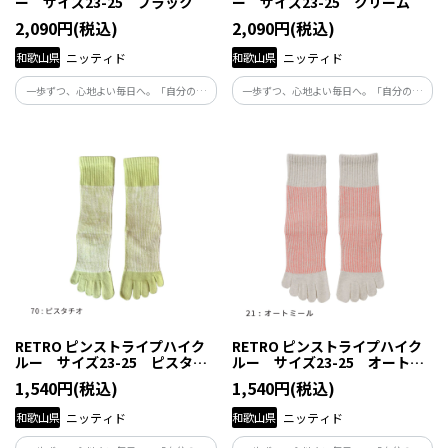
ー サイズ23-25 ブラック
ー サイズ23-25 クリーム
2,090円(税込)
2,090円(税込)
和歌山県
ニッティド
和歌山県
ニッティド
一歩ずつ、心地よい毎日へ。「自分の体
一歩ずつ、心地よい毎日へ。「自分の体
と向き合い、自分らしくくらしたい」と
と向き合い、自分らしくくらしたい」と
願う人たちの毎日にそっと寄り添い、足
願う人たちの毎日にそっと寄り添い、足
元から健康を支える商品です。
元から健康を支える商品です。
RETRO ピンストライプハイク
RETRO ピンストライプハイク
ルー サイズ23-25 ピスタチ
ルー サイズ23-25 オートミ
オ
ール
1,540円(税込)
1,540円(税込)
和歌山県
ニッティド
和歌山県
ニッティド