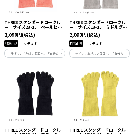
THREE スタンダードロークル
THREE スタンダードロークル
ー サイズ23-25 ペールピン
ー サイズ23-25 ミドルグレ
ク
ー
2,090円(税込)
2,090円(税込)
和歌山県
ニッティド
和歌山県
ニッティド
一歩ずつ、心地よい毎日へ。「自分の体
一歩ずつ、心地よい毎日へ。「自分の体
と向き合い、自分らしくくらしたい」と
と向き合い、自分らしくくらしたい」と
願う人たちの毎日にそっと寄り添い、足
願う人たちの毎日にそっと寄り添い、足
元から健康を支える商品です。
元から健康を支える商品です。
THREE スタンダードロークル
THREE スタンダードロークル