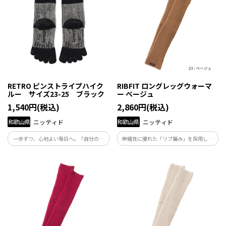
RETRO ピンストライプハイク
RIBFIT ロングレッグウォーマ
ルー サイズ23-25 ブラック
ー ベージュ
1,540円(税込)
2,860円(税込)
和歌山県
ニッティド
和歌山県
ニッティド
一歩ずつ、心地よい毎日へ。「自分の体
伸縮性に優れた「リブ編み」を採用し、
と向き合い、自分らしくくらしたい」と
足首からニーハイまで優しく包み込むロ
願う人たちの毎日にそっと寄り添い、足
ング丈。「自分の体と向き合い、自分ら
元から健康を支える商品です。
しくくらしたい」と願う人たちの毎日に
そっと寄り添い、足元から健康を支える
商品です。