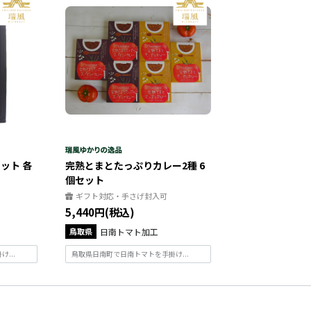
ット 各
完熟とまとたっぷりカレー2種 6
個セット
ギフト対応・手さげ封入可
5,440円(税込)
鳥取県
日南トマト加工
...
鳥取県日南町で日南トマトを手掛け...