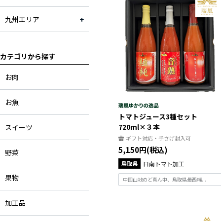
九州エリア
カテゴリから探す
お肉
お魚
トマトジュース3種セット
720ml×３本
スイーツ
ギフト対応・手さげ封入可
5,150円(税込)
野菜
鳥取県
日南トマト加工
果物
中国山地のど真ん中、鳥取県最西端...
加工品