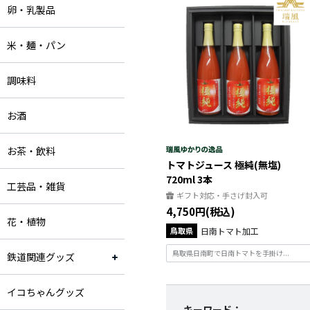
卵・乳製品
米・麺・パン
調味料
お酒
お茶・飲料
トマトジュース 極純(無塩)
720ml 3本
工芸品・雑貨
ギフト対応・手さげ封入可
4,750円(税込)
花・植物
鳥取県
日南トマト加工
鳥取県日南町で日南トマトを手掛け...
鉄道関連グッズ
イコちゃんグッズ
キーワード：