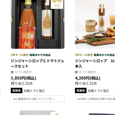
ジンジャーシロップとトマトジュ
ジンジャーシロップ 210
ースセット
本入
ギフト対応可
ギフト対応可
3,850円(税込)
4,200円(税込)
残りあと10点
残りあと10点
鳥取県
日南トマト加工
鳥取県
日南トマト加工
自社農園栽培の生姜とトマトで作っ...
自然豊かな鳥取県日南町の自社農園