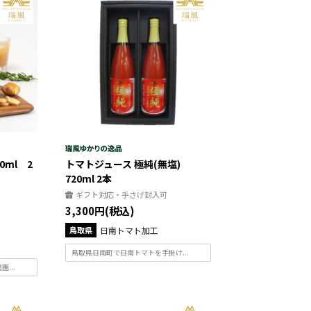
ml 2
トマトジュース 極純(無塩)
720ml 2本
ギフト対応・手さげ封入可
3,300円(税込)
鳥取県
日南トマト加工
鳥取県日南町で日南トマトを手掛け...
...