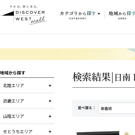
カテゴリ
探す
地域
探
から
から
CATEGORY
AREA
検索結果|
地域から探す
日南
北陸エリア
近畿エリア
並べ替え：
山陰エリア
せとうちエリア