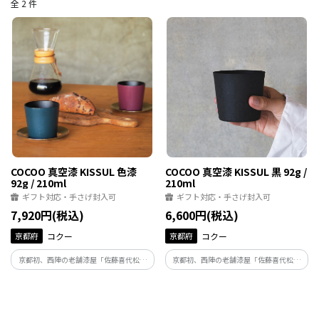
全 2 件
COCOO 真空漆 KISSUL 色漆
COCOO 真空漆 KISSUL 黒 92g /
92g / 210ml
210ml
ギフト対応・手さげ封入可
ギフト対応・手さげ封入可
7,920円(税込)
6,600円(税込)
京都府
コクー
京都府
コクー
京都初、西陣の老舗漆屋「佐藤喜代松商
京都初、西陣の老舗漆屋「佐藤喜代松商
店」と共同開発。心地よさを追求した、
店」と共同開発。心地よさを追求した、
魔法びん構造の新感覚の漆（うるし）タ
魔法びん構造の新感覚の漆（うるし）タ
ンブラー。日本の伝統色100色以上の漆の
ンブラー。
色見本から4色を選りすぐりました。