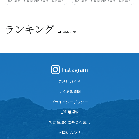
鹿児島茶・知覧茶を取り扱う日本茶専門
鹿児島茶・知覧茶を取り扱う日本茶専門
店〈すすむ屋茶店〉が提案するギフトセ
店〈すすむ屋茶店〉が提案するギフトセ
ット「お茶とお菓子がセットに TEA
ット「お茶とお菓子がセットに TEA
TIME BOX」。豊かなお茶の時間をお届け
TIME BOX」。豊かなお茶の時間をお届け
致します。
致します。
ランキング
RANKING
Instagram
ご利用ガイド
よくある質問
プライバシーポリシー
ご利用規約
特定商取引に基づく表示
お問い合わせ