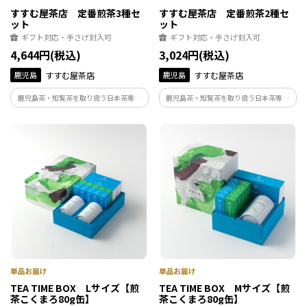
すすむ屋茶店 定番煎茶3種セ
すすむ屋茶店 定番煎茶2種セ
ット
ット
ギフト対応・手さげ封入可
ギフト対応・手さげ封入可
4,644円(税込)
3,024円(税込)
鹿児島
すすむ屋茶店
鹿児島
すすむ屋茶店
鹿児島茶・知覧茶を取り扱う日本茶専門
鹿児島茶・知覧茶を取り扱う日本茶専門
店〈すすむ屋茶店〉で定番煎茶2種をセッ
店〈すすむ屋茶店〉で定番煎茶2種をセッ
トにしました。
トにしました。
TEA TIME BOX Lサイズ【煎
TEA TIME BOX Mサイズ【煎
茶こくまろ80g缶】
茶こくまろ80g缶】