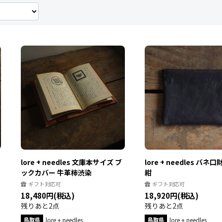
lore + needles 文庫本サイズ ブ
lore + needles バネ
ックカバー 牛革柿渋染
紺
ギフト対応可
ギフト対応可
18,480円(税込)
18,920円(税込)
残りあと2点
残りあと2点
鳥取県
lore + needles
鳥取県
lore + needles