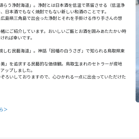
語らう浄酎海道」。浄酎とは日本酒を低温で蒸留させる（低温浄
た、日本酒でもなく焼酎でもない新しい和酒のことです。
の広島県三角島で出会った浄酎とそれを手掛ける作り手さんの想
一緒にご紹介しています。おいしいご飯とお酒を囲みあたたかい時
だければ幸いです。
親しむ民藝海道」。神話「因幡の白うさぎ」で知られる鳥取県東
の美」を追求する民藝的な価値観。鳥取生まれのセトラーが産地
クアップしました。
勢ぞろいしておりますので、心ひかれる一点に出会っていただけた
から＞