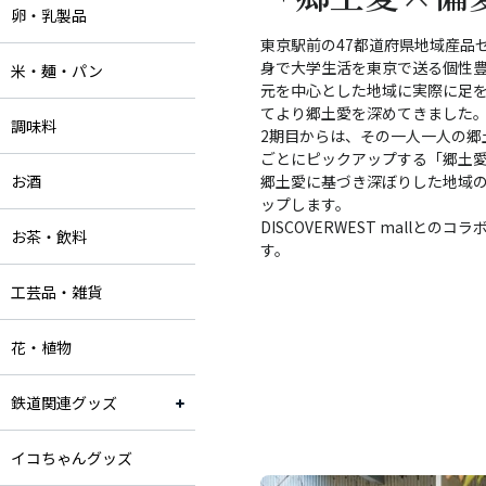
卵・乳製品
東京駅前の47都道府県地域産品
身で大学生活を東京で送る個性
米・麺・パン
元を中心とした地域に実際に足
てより郷土愛を深めてきました
調味料
2期目からは、その一人一人の郷
ごとにピックアップする「郷土
お酒
郷土愛に基づき深ぼりした地域
ップします。
DISCOVERWEST mall
お茶・飲料
す。
工芸品・雑貨
花・植物
鉄道関連グッズ
イコちゃんグッズ