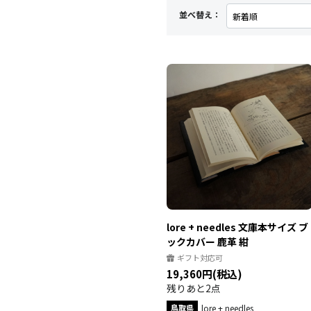
並べ替え：
lore + needles 文庫本サイズ ブ
ックカバー 鹿革 紺
ギフト対応可
19,360円(税込)
残りあと2点
鳥取県
lore + needles