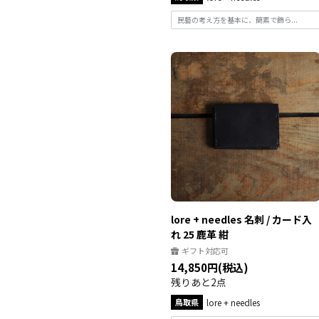
民藝の考え方を基本に、簡素で飾ら...
lore + needles 名刺 / カード入
れ 25 鹿革 紺
ギフト対応可
14,850円(税込)
残りあと2点
鳥取県
lore + needles