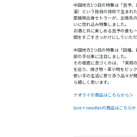
中国地方1つ目の特集は「芸予、
溜）という独自の技術で生まれ
愛媛県出身セトラーが、出張先
いに惚れ込み特集しました。
お酒と共に楽しめる芸予の食も
間をすごすきっかけにしていた
中国地方2つ目の特集は「因幡、
部の手仕事に注目しました。
その根底に息づくのは、「実用
を巡り、焼き物・革小物をピッ
使い手の生活に寄り添う品々が
ら嬉しく思います。
ナオライの商品はこちらから＞
lore＋needlesの商品はこちら