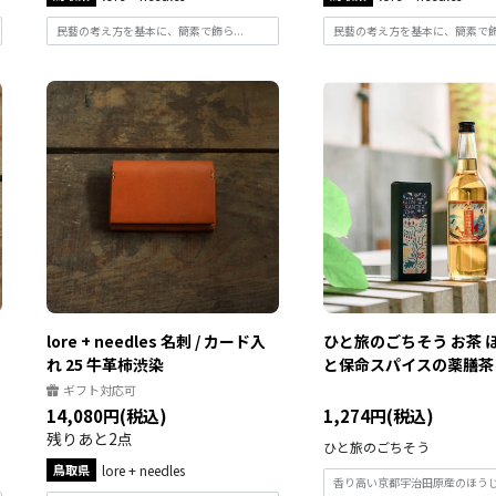
民藝の考え方を基本に、簡素で飾ら...
民藝の考え方を基本に、簡素で飾ら
lore + needles 名刺 / カード入
ひと旅のごちそう お茶 
れ 25 牛革柿渋染
と保命スパイスの薬膳茶 -.
ギフト対応可
14,080円(税込)
1,274円(税込)
残りあと2点
ひと旅のごちそう
鳥取県
lore + needles
香り高い京都宇治田原産のほうじ茶