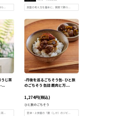
...
民藝の考え方を基本に、簡素で飾ら...
ほうじ茶
-丹後を巡るごちそう缶- ひと旅
..
のごちそう 缶詰 鹿肉と万....
1,274円(税込)
ひと旅のごちそう
...
宮津・上世屋の「鹿（しか）のジビ...