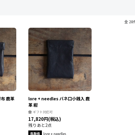
全 28
口財布 鹿革
lore + needles バネ口小銭入 鹿
革 紺
ギフト対応可
17,820円(税込)
残りあと2点
鳥取県
lore + needles