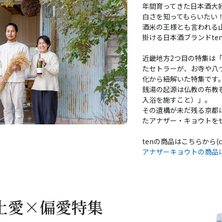
年間育ってきた日本酒大
白さを知ってもらいたい
酒米の王様とも言われる
掛ける日本酒ブランドt
近畿地方2つ目の特集は
たセトラーが、お寺や八
化から紐解いた特集です
銭湯の起源は仏教の布教
入浴を施すこと）」。
その遺構が未だ残る京都
たアナザー・キョウトを
tenの商品はこちらから(co
アナザーキョウトの商品
土愛×偏愛特集