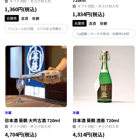
ギフト対応・手さげ封入可
ギフト対応・手さげ封入可
1,360円(税込)
1,834円(税込)
兵庫県
清酒 葵鶴
兵庫県
清酒 葵鶴
アルコール分18度、コクのある芳醇な味
「山田錦」の一大生産地・兵庫特A地区三
わいでインパクトのあるお酒です。抜群の
木市から透明感あふれる純米酒をお届け
切れ味と深い味わいで呑み飽きしませ
します！
ん。アルコール度数がやや高いので飲み
過ぎにご注意を。
日本酒 葵鶴 大吟古酒 720ml
日本酒 葵鶴 酒壺 720ml
ギフト対応・手さげ封入可
ギフト対応・手さげ封入可
4,704円(税込)
4,514円(税込)