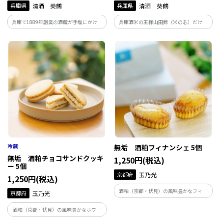
兵庫県
清酒 葵鶴
兵庫県
清酒 葵鶴
兵庫で1889年創業の酒蔵が手塩にかけた
兵庫酒米の王様山田錦（米の芯）だけを
純米大吟醸の9年古酒。従来の日本酒の常
原料に米をよく溶かし醸した純米大吟
識をくつがえすお酒です。
醸。まろやかな旨味とキレのある酸味の
バランスが絶妙。パリで行われた日本酒
コンクールKura Masterでプラチナ賞受
賞！
無垢 酒粕フィナンシェ 5個
無垢 酒粕チョコサンドクッキ
1,250円(税込)
ー 5個
京都府
玉乃光
1,250円(税込)
酒粕（京都・伏見）の風味豊かなフィナ
京都府
玉乃光
ンシェに、純米吟醸酒をたっぷりとしみ
こませました。 ひとくちで広がる、酒粕
酒粕（京都・伏見）の風味豊かなホワイ
の上品な香りと日本酒の芳醇な味わい。
トチョコレートを、酒粕を練りこんだク