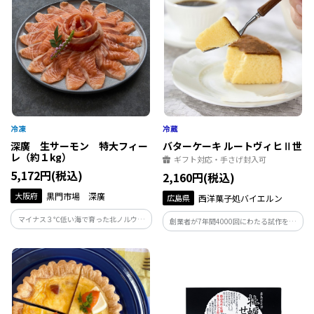
深廣 生サーモン 特大フィー
バターケーキ ルートヴィヒⅡ世
レ（約１kg）
ギフト対応・手さげ封入可
5,172円(税込)
2,160円(税込)
大阪府
黒門市場 深廣
広島県
西洋菓子処バイエルン
マイナス３℃低い海で育った北ノルウェ
創業者が7年間4000回にわたる試作を重
ー産の絶品生サーモン 大阪北新地や東
ね、漸く完成に至った広島で不動の人気
京銀座などが実際に使用している食材を
を誇るバターケーキ「ルートヴィヒⅡ
ご自宅で解凍するだけでいただけます。
世」。しっとりとやわらかい味わいが、
子供から大人まで愛される秘訣です。