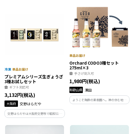
そのくちどけの良さは唯一無二 大人の
ッキーでサンドしました。ザクッ、ホロ
スイーツです。
ッとしたクッキーの食感と濃厚なチョコ
レートのハーモニーをお楽しみくださ
い。
Orchard CODO3種セット
275ml×3
手さげ封入可
プレミアムシリーズ生ぎょうざ
1,980円(税込)
3種お試しセット
ギフト対応可
和歌山県
濱田
3,132円(税込)
ようこそ陶酔の果樹園へ。神の住む地で
大阪府
交野はらだや
育まれた、美しく、みずみずしい果実た
ち。梅をはじめとするフルーツを用いた
交野はらだやは大阪府交野市で昭和51年
クラフトリキュール3種をボックスに詰め
創業、旨味調味料・保存料 無添加にこ
たセットです。
だわった身体に優しい餃子です。交野市は
四季折々の美しい山並みと、天野川流れ