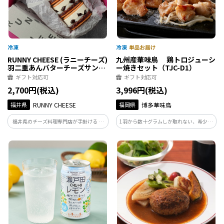
RUNNY CHEESE (ラニーチーズ)
九州産華味鳥 鶏トロジューシ
羽二重あんバターチーズサンド
ー焼きセット（TJC-D1）
5個入
ギフト対応可
ギフト対応可
2,700円(税込)
3,996円(税込)
福井県
RUNNY CHEESE
福岡県
博多華味鳥
福井県のチーズ料理専門店が手掛ける 福
1羽から数十グラムしか取れない、希少部
井銘菓「羽二重餅」がはいったバターチ
位である“肩小肉（手羽小間肉）”を使
ーズサンド。大粒の大納言小豆が入っ
用。モモ肉のようにジューシーで、タレ
て、味も見た目も大満足、濃厚なバター
との相性がよく、ごはんとの相性抜群で
クリームを心ゆくまでご堪能ください。
す。お箸が止まりません。