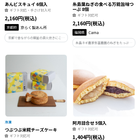
あんビスキュイ 6個入
糸島葉ねぎの食べる万能旨味つ
ーぷ 8個
ギフト対応・手さげ封入可
ギフト対応可
2,160円(税込)
2,160円(税込)
京都府
京らく製あん所
福岡県
Carna
京都で昔ながらの銅釜の直火炊きにこだ
糸島ネギ農家弥冨農園のねぎをたっぷり
わった餡とスイーツを手掛ける京らく製
入れ、日本が誇れる伝統製法である木桶
あん所。餡を極めた専門店が手掛ける餡
仕込み醤油（糸島の北伊醤油）を使い、
スイーツをお楽しみください。
手軽に食べられるフリーズドライにしま
した。お湯の量を調節してつゆとして
も、スープでも。
阿月詰合せ 5個入
ギフト対応可
つぶつぶ米糀チーズケーキ
ギフト対応可
1,404円(税込)