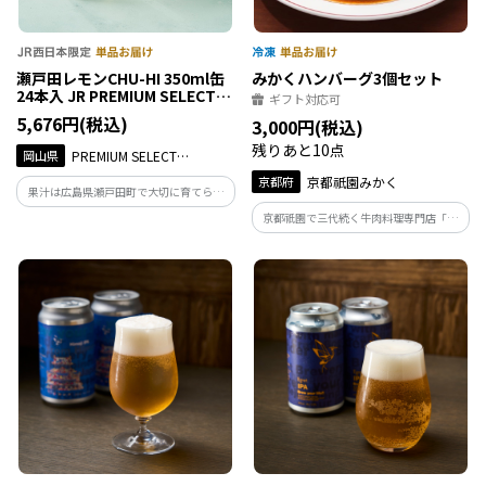
瀬戸田レモンCHU-HI 350ml缶
みかくハンバーグ3個セット
24本入 JR PREMIUM SELECT
ギフト対応可
SETOUCHI
5,676円(税込)
3,000円(税込)
残りあと10点
岡山県
PREMIUM SELECT
SETOUCHI
京都府
京都祇園みかく
果汁は広島県瀬戸田町で大切に育てられ
た瀬戸田レモンのみで作ったチューハイ
京都祇園で三代続く牛肉料理専門店「み
です。澄んだ味わいをお楽しみください。
かく」が厳選した雌の和牛のみを使用。
果汁3%／アルコール分3%。
自家製デミグラスソースで煮込みハンバ
ーグに仕上げました。