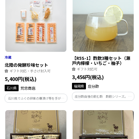
る豊かな風土から生まれています。
【R5S-1】酢飲3種セット（瀬
戸内檸檬・いちご・柚子）
北陸の発酵珍味セット
ギフト対応可
ギフト対応・手さげ封入可
3,456円(税込)
5,400円(税込)
福岡県
庄分酢
石川県
荒忠商店
庄分酢自慢の飲む酢 酢飲シリーズ。 爽
石川県でふぐの卵巣の糠漬け等を手がけ
やかな香りとほどよい酸味の瀬戸内檸
る荒忠商店がつくった北陸の発酵珍味セ
檬。 牛乳割りが美味しい人気のいちご。
ットです。
夏は炭酸割り、冬はホットがおいしい柚
子。 人気の組み合わせ3本セットのギフト
です。