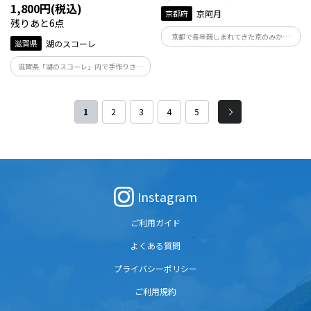
1,800円(税込)
京都府
京阿月
残りあと6点
京都で長年親しまれてきた京のみかさ
滋賀県
湖のスコーレ
（どらやき）の代名詞「阿月」です。北海
大粒小豆のつぶあんを包んだつぶあんと
滋賀県「湖のスコーレ」内で手作りされ
大手亡（白いんげん）のしろあんの詰合
ているチーズと米糀を使ったベイクドチ
せです。
ーズケーキ。米糀のつぶつぶ食感と風味
が醸す唯一無二の味わいです。手のひらサ
1
2
3
4
5
イズだからちょっとした贈り物にもぴっ
たり。
Instagram
ご利用ガイド
よくある質問
プライバシーポリシー
ご利用規約