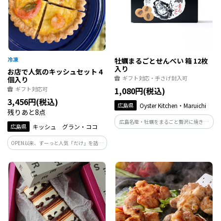
牡蠣まるごとせんべい 箱 12枚
入り
お店で人気のキッシュセット 4
ギフト対応・手さげ封入可
個入り
ギフト対応可
1,080円(税込)
3,456円(税込)
広島県
Oyster Kitchen・Maruichi
残りあと8点
広島名産・牡蠣をまるごと贅沢に焼き上
広島県
キッシュ グラン・ココ
げました。
OPEN以来、ずーっと人気「だけ」を詰め
込んで。 「こんなの絶対美味しいでし
ょ！」名前を見ただけで選んでもらえる
キッシュたちはお客さんを連れてきてく
れる実力者。そんなキッシュだけを詰め
込みました。