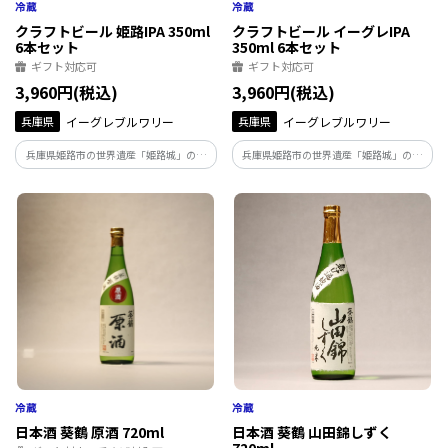
クラフトビール 姫路IPA 350ml
クラフトビール イーグレIPA
6本セット
350ml 6本セット
ギフト対応可
ギフト対応可
3,960円(税込)
3,960円(税込)
兵庫県
イーグレブルワリー
兵庫県
イーグレブルワリー
兵庫県姫路市の世界遺産「姫路城」の麓
兵庫県姫路市の世界遺産「姫路城」の麓
に姫路市初のクラフトビール醸造所とし
に姫路市初のクラフトビール醸造所とし
て誕生。 姫路城をあしらった特別ラベル
て誕生。 フラッグシップビールのイーグ
の姫路IPAを6本セットでお届けいたしま
レ(しらさぎ)IPAを6本セットでお届けいた
す。
します。
日本酒 葵鶴 原酒 720ml
日本酒 葵鶴 山田錦しずく
720ml