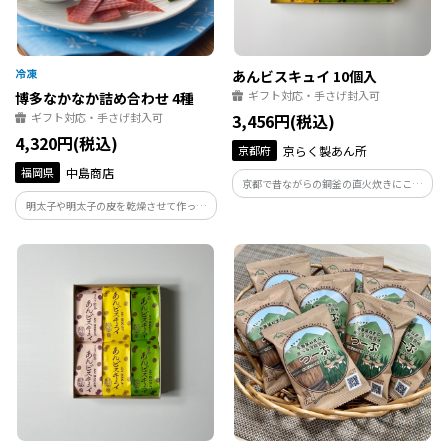
あんビスキュイ 10個入
ギフト対応・手さげ封入可
博多なかなか詰め合わせ 4種
ギフト対応・手さげ封入可
3,456円(税込)
4,320円(税込)
京都府
京らく製あん所
福岡県
中島商店
京都で昔ながらの銅釜の直火炊きにこだ
わった餡とスイーツを手掛ける京らく製
明太子や明太子の皮を乾燥させて作った
あん所。餡を極めた専門店が手掛ける餡
乾燥めんたいです。お酒、特に日本酒との
スイーツをお楽しみください。
相性抜群です。