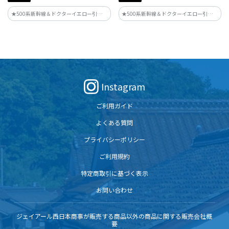
★500系新幹線＆ドクターイエロー引退記
★500系新幹線＆ドクターイエロー引退記
念★JR西日本の駅などで掲出されている
念★JR西日本の駅などで掲出されている
ポスターデザインがグッズ化♪
ポスターデザインがグッズ化♪
Instagram
ご利用ガイド
よくある質問
プライバシーポリシー
ご利用規約
特定商取引に基づく表示
お問い合わせ
ジェイアール西日本商事が販売する商品以外の商品に関する販売会社概
要