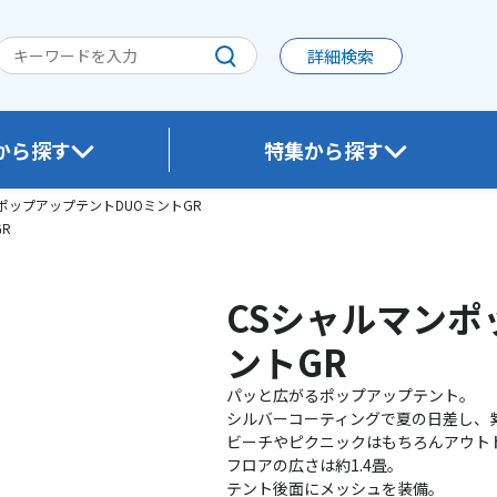
詳細検索
から探す
特集から探す
WESTERポイント利用商品は、お申し込み後おおむね1カ月を目途にお届けいたしま
ポップアップテントDUOミントGR
R
CSシャルマンポ
ントGR
パッと広がるポップアップテント。
シルバーコーティングで夏の日差し、紫
ビーチやピクニックはもちろんアウト
フロアの広さは約1.4畳。
テント後面にメッシュを装備。