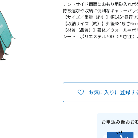
テントサイド両面におもり用砂入れポ
持ち運びや収納に便利なキャリーバッ
【サイズ／重量（約）】幅145*奥行き16
【収納サイズ（約）】外径48*厚さ6c
【材質（品質）】幕体／ウォール＝ポ
シート＝ポリエステル70D（PU加工
お気に入りに登録す