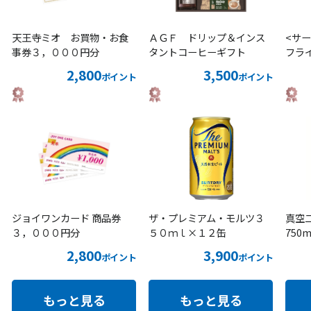
天王寺ミオ お買物・お食
ＡＧＦ ドリップ＆インス
<サ
事券３，０００円分
タントコーヒーギフト
フラ
2,800
3,500
ポイント
ポイント
ジョイワンカード 商品券
ザ・プレミアム・モルツ３
真空
３，０００円分
５０ｍｌ×１２缶
750
2,800
3,900
ポイント
ポイント
もっと見る
もっと見る