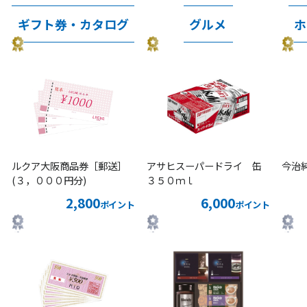
ギフト券・カタログ
グルメ
ホ
ルクア大阪商品券［郵送］
アサヒスーパードライ 缶
今治
(３，０００円分)
３５０ｍｌ
2,800
6,000
ポイント
ポイント