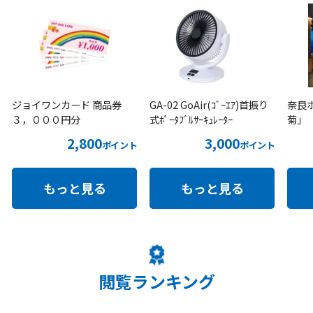
ジョイワンカード 商品券
GA-02 GoAir(ｺﾞｰｴｱ)首振り
奈良
３，０００円分
式ﾎﾟｰﾀﾌﾞﾙｻｰｷｭﾚｰﾀｰ
菊」
2,800
3,000
ポイント
ポイント
もっと見る
もっと見る
閲覧ランキング