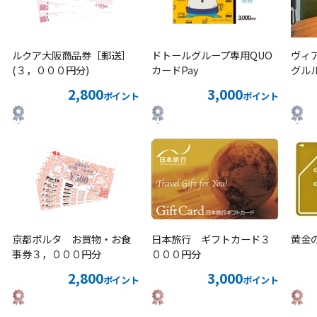
ルクア大阪商品券［郵送］
ドトールグループ専用QUO
ヴィ
(３，０００円分)
カードPay
グル
2,800
3,000
ポイント
ポイント
京都ポルタ お買物・お食
日本旅行 ギフトカード３
黄金の
事券３，０００円分
０００円分
2,800
3,000
ポイント
ポイント