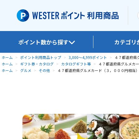
ポイント数から探す
カテゴリ
ホーム
>
ポイント利用商品トップ
>
3,000～4,999ポイント
>
４７都道府県
ホーム
>
ギフト券・カタログ
>
カタログギフト等
>
４７都道府県グルメカ
ホーム
>
グルメ
>
その他
>
４７都道府県グルメカード（３，０００円相当