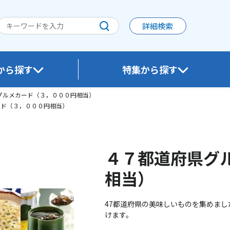
詳細検索
から探す
特集から探す
WESTERポイント利用商品は、お申し込み後おおむね1カ月を目途にお届けいたしま
グルメカード（３，０００円相当）
ード（３，０００円相当）
）
４７都道府県グ
相当）
47都道府県の美味しいものを集めま
けます。