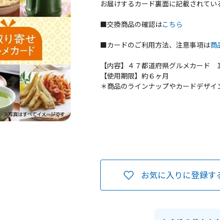
お届けするカード裏面に記載されてい
■交換商品の確認は
こちら
■カードのご利用方法、注意事項は
商
【内容】４７都道府県グルメカード 
【使用期限】約６ヶ月
＊商品のラインナップやカードデザイ
お気に入りに登録す