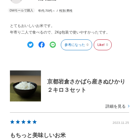
年代:
70代～
性別:
男性
とてもおいしいお米です。
年寄り二人で食べるので、2Kg包装で使いやすかったです。
参考になった
0
Like!
0
京都岩倉さかばら産きぬひかり
２キロ３セット
詳細を見る
2023.11.25
もちっと美味しいお米