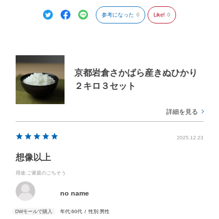
参考になった
0
Like!
0
京都岩倉さかばら産きぬひかり
２キロ３セット
詳細を見る
2025.12.23
想像以上
用途
:ご家庭のごちそう
no name
年代:
60代
性別:
男性