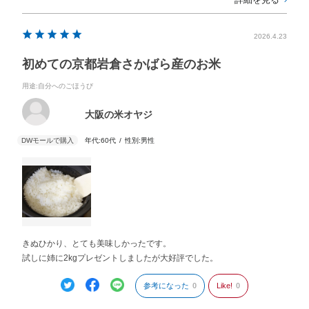
2026.4.23
初めての京都岩倉さかばら産のお米
用途
:自分へのごほうび
大阪の米オヤジ
年代:
60代
性別:
男性
きぬひかり、とても美味しかったです。
試しに姉に2kgプレゼントしましたが大好評でした。
参考になった
0
Like!
0