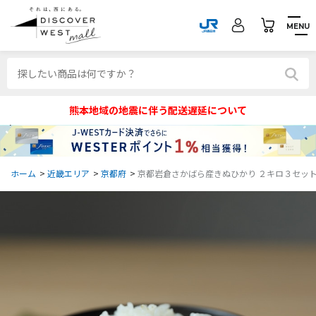
MENU
熊本地域の地震に伴う配送遅延について
ホーム
>
近畿エリア
>
京都府
>
京都岩倉さかばら産きぬひかり ２キロ３セッ