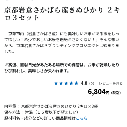
京都岩倉さかばら産きぬひかり ２キ
ロ３セット
「京都市内（岩倉さかばら産）にも美味しいお米がある事をしっ
て欲しい！希少でおしいお米を途絶えさたくない！」そんな想い
から、京都岩倉さかばらブランディングプロジエクトは始まりま
した。
※高温、直射日光があたある場所での保管は、お米が乾燥したり
ひび割れし、美味しさが失われます。
4.8
（5）
レビューを見る
6,804
円（税込）
内容量： 京都岩倉さかばら産きぬひかり 2キロ×3袋
保存方法： 常温（１５度以下が望ましい）
原材料名・成分などの詳しい商品情報は
こちら