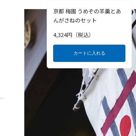
京都 梅園 うめぞの羊羹とあ
んがさねのセット
4,324
円（税込）
カートに入れる