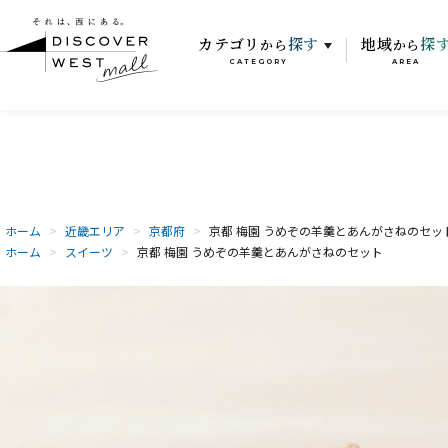
カテゴリ
探す
地域
探
から
から
CATEGORY
AREA
ホーム
>
近畿エリア
>
京都府
>
京都 梅園 うめぞの羊羹とあんがさねのセッ
ホーム
>
スイーツ
>
京都 梅園 うめぞの羊羹とあんがさねのセット