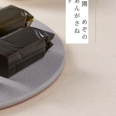
羊羹とあんがさね
京都 梅園 うめぞの