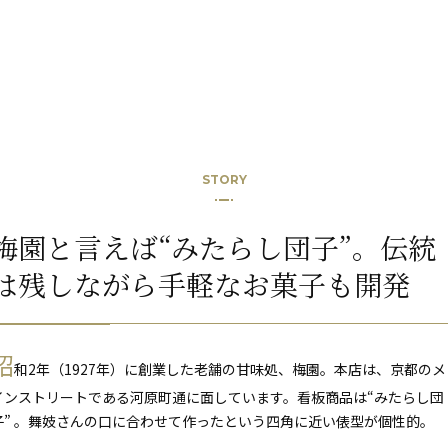
STORY
梅園と言えば“みたらし団子”。伝統
は残しながら手軽なお菓子も開発
昭
和2年（1927年）に創業した老舗の甘味処、梅園。本店は、京都のメ
インストリートである河原町通に面しています。看板商品は“みたらし団
子” 。舞妓さんの口に合わせて作ったという四角に近い俵型が個性的。