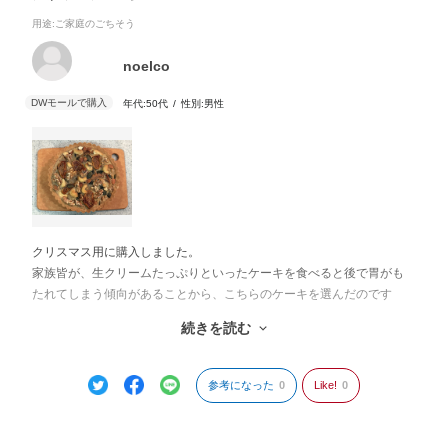
用途
:ご家庭のごちそう
noelco
年代:
50代
性別:
男性
クリスマス用に購入しました。
家族皆が、生クリームたっぷりといったケーキを食べると後で胃がも
たれてしまう傾向があることから、こちらのケーキを選んだのです
が、大正解でした。
続きを読む
甘すぎない大人のケーキといった感じで、なにか食べることで身体に
も良さそうと感じながら食べられて、とても満ち足りた気分を味わえ
ました。
参考になった
0
Like!
0
また機会を見てリピートしようと思います。