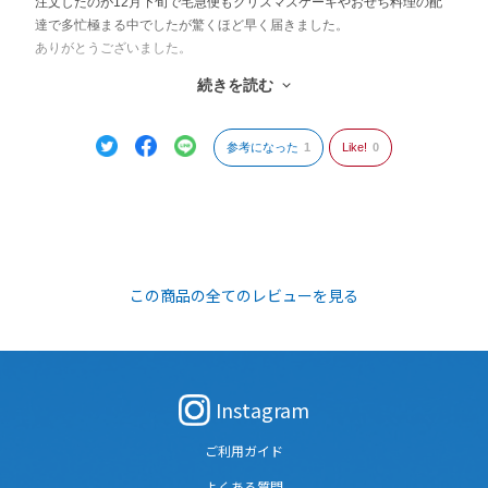
注文したのが12月下旬で宅急便もクリスマスケーキやおせち料理の配
達で多忙極まる中でしたが驚くほど早く届きました。
ありがとうございました。
続きを読む
大好きないちじくとナッツが乗っていて美味しく頂きました。
正月太りになりましたので幕の内が明けてからダイエットをしなけれ
参考になった
1
Like!
0
ばならないと思っていましたが、あまりにも美味しいので一度に半分
も食べてしまったくらいです。
今後もリピートさせて頂きます。
ギフト商品の中には、正直こうだったのかと思った事もありましたが
この商品の全てのレビューを見る
選び抜かれた商品を掲載して頂き
ありがとうございました。
Instagram
ご利用ガイド
よくある質問