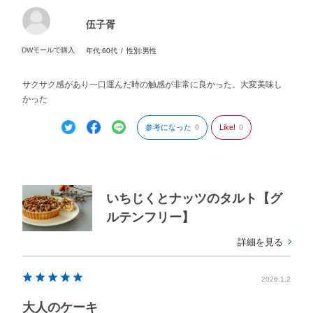
伍子胥
年代:
60代
性別:
男性
サクサク感があり一口運んだ時の触感が非常に良かった。大変美味し
かった
参考になった
0
Like!
0
いちじくとナッツのタルト【グ
ルテンフリー】
詳細を見る
2026.1.2
大人のケーキ