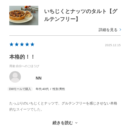
いちじくとナッツのタルト【グ
ルテンフリー】
詳細を見る
2025.12.15
本格的！！
用途
:自分へのごほうび
NN
年代:
40代
性別:
男性
たっぷりのいちじくとナッツで、グルテンフリーを感じさせない本格
的なスイーツでした。
大きさを考えると、高級なスイーツ店で座って頂くぐらいの金額にな
続きを読む
るので、そこは評価が分かれるかもです。