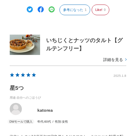
参考になった
1
Like!
0
いちじくとナッツのタルト【グ
ルテンフリー】
詳細を見る
2025.1.8
星5つ
用途
:自分へのごほうび
katorea
年代:
60代
性別:
女性