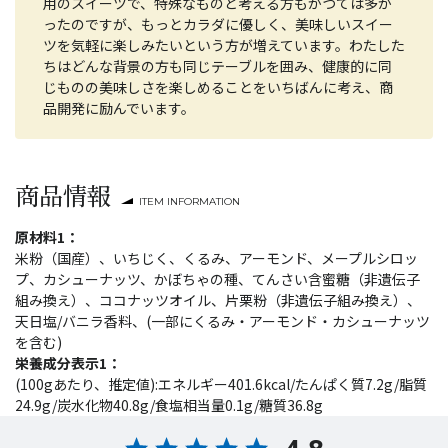
用のスイーツで、特殊なものと考える方もかつては多か
ったのですが、もっとカラダに優しく、美味しいスイー
ツを気軽に楽しみたいという方が増えています。わたした
ちはどんな背景の方も同じテーブルを囲み、健康的に同
じものの美味しさを楽しめることをいちばんに考え、商
品開発に励んでいます。
商品情報
ITEM INFORMATION
原材料1：
米粉（国産）、いちじく、くるみ、アーモンド、メープルシロッ
プ、カシューナッツ、かぼちゃの種、てんさい含蜜糖（非遺伝子
組み換え）、ココナッツオイル、片栗粉（非遺伝子組み換え）、
天日塩/バニラ香料、(一部にくるみ・アーモンド・カシューナッツ
を含む)
栄養成分表示1：
(100gあたり、推定値):エネルギー401.6kcal/たんぱく質7.2g/脂質
24.9g/炭水化物40.8g/食塩相当量0.1g/糖質36.8g