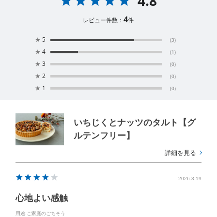
4.8
4
レビュー件数：
件
★
5
(3)
★
4
(1)
★
3
(0)
★
2
(0)
★
1
(0)
いちじくとナッツのタルト【グ
ルテンフリー】
詳細を見る
2026.3.19
心地よい感触
用途
:ご家庭のごちそう