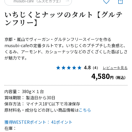
musubi-cafe （ムスビカフェ）
いちじくとナッツのタルト【グルテ
ンフリー】
京都・嵐山でヴィーガン・グルテンフリースイーツを作る
musubi-cafeの定番タルトです。いちじくのプチプチした食感と、
くるみ、アーモンド、カシューナッツなどのざくざくした香ばしさ
が魅力です。
4.8
（4）
レビューを見る
4,580
円（税込）
内容量： 380g×１台
賞味期限： 製造日から30日
保存方法： マイナス18℃以下で冷凍保存
原材料名・成分などの詳しい商品情報は
こちら
獲得WESTERポイント： 41ポイント
在庫：