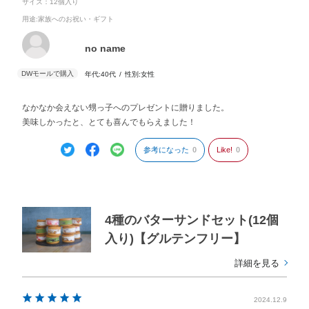
サイズ：12個入り
用途
:家族へのお祝い・ギフト
no name
年代:
40代
性別:
女性
なかなか会えない甥っ子へのプレゼントに贈りました。
美味しかったと、とても喜んでもらえました！
参考になった
0
Like!
0
4種のバターサンドセット(12個
入り)【グルテンフリー】
詳細を見る
2024.12.9