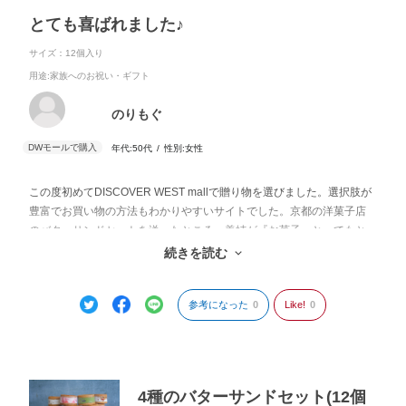
とても喜ばれました♪
サイズ：12個入り
用途
:家族へのお祝い・ギフト
のりもぐ
年代:
50代
性別:
女性
この度初めてDISCOVER WEST mallで贈り物を選びました。選択肢が
豊富でお買い物の方法もわかりやすいサイトでした。京都の洋菓子店
のバターサンドセットを送ったところ、義姉が『お菓子、とってもと
っても美味しかったです！ご馳走様でした』と喜んでくれました♪また
続きを読む
利用させていただきます。ありがとうございました！
参考になった
0
Like!
0
4種のバターサンドセット(12個