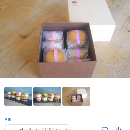
musubi-cafe （ムスビカフェ）