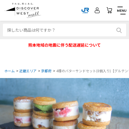
MENU
熊本地域の地震に伴う配送遅延について
ホーム
>
近畿エリア
>
京都府
>
4種のバターサンドセット(8個入り)【グルテ