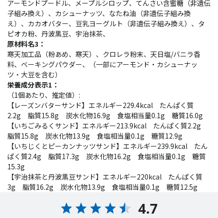
アーモンドプードル、メープルシロップ、てんさい含蜜糖（非遺伝
子組み換え）、カシューナッツ、なたね油（非遺伝子組み換
え）、カカオバター、豆乳ヨーグルト（非遺伝子組み換え）、タ
ピオカ粉、丹波黒豆、宇治抹茶、
原材料名3：
寒天加工品（粉あめ、寒天）、クロレラ粉末、天日塩/バニラ香
料、ベーキングパウダー、（一部にアーモンド・カシューナッ
ツ・大豆を含む）
栄養成分表示1：
（1個あたり、推定値）:
【レーズンバターサンド】エネルギー229.4kcal たんぱく質
2.2g 脂質15.8g 炭水化物16.9g 食塩相当量0.1g 糖質16.0g
【いちごみるくサンド】エネルギー213.9kcal たんぱく質2.2g
脂質15.8g 炭水化物13.9g 食塩相当量0.1g 糖質12.9g
【いちじくとピーカンナッツサンド】エネルギー239.9kcal たん
ぱく質2.4g 脂質17.3g 炭水化物16.2g 食塩相当量0.1g 糖質
15.3g
【宇治抹茶と丹波黒豆サンド】エネルギー220kcal たんぱく質
3g 脂質16.2g 炭水化物13.9g 食塩相当量0.1g 糖質12.5g
4.7