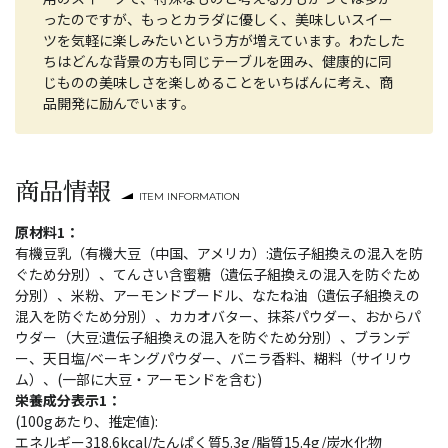
ったのですが、もっとカラダに優しく、美味しいスイー
ツを気軽に楽しみたいという方が増えています。わたした
ちはどんな背景の方も同じテーブルを囲み、健康的に同
じものの美味しさを楽しめることをいちばんに考え、商
品開発に励んでいます。
商品情報
ITEM INFORMATION
原材料1：
有機豆乳（有機大豆（中国、アメリカ）:遺伝子組換えの混入を防
ぐため分別）、てんさい含蜜糖（遺伝子組換えの混入を防ぐため
分別）、米粉、アーモンドプードル、なたね油（遺伝子組換えの
混入を防ぐため分別）、カカオバター、抹茶パウダー、おからパ
ウダー（大豆:遺伝子組換えの混入を防ぐため分別）、ブランデ
ー、天日塩/ベーキングパウダー、バニラ香料、糊料（サイリウ
ム）、(一部に大豆・アーモンドを含む)
栄養成分表示1：
(100gあたり、推定値):
エネルギー318.6kcal/たんぱく質5.3g/脂質15.4g/炭水化物