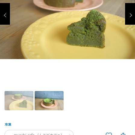
musubi-cafe （ムスビカフェ）