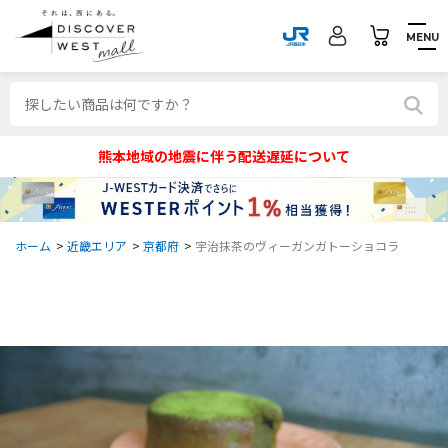
MENU
熊本地域の地震に伴う配送遅延について
ホーム
>
近畿エリア
>
京都府
>
宇治抹茶のヴィーガンガトーショコラ