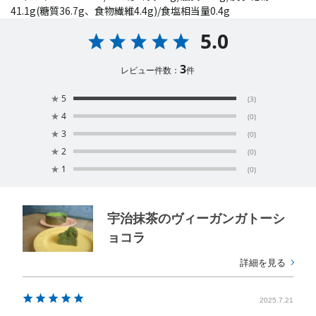
41.1g(糖質36.7g、食物繊維4.4g)/食塩相当量0.4g
5.0
3
レビュー件数：
件
★
5
(3)
★
4
(0)
★
3
(0)
★
2
(0)
★
1
(0)
宇治抹茶のヴィーガンガトーシ
ョコラ
詳細を見る
2025.7.21