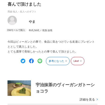
喜んで頂けました
用途
:知人・友人へのギフト
やま
年代:
50代
性別:
女性
今回はビィーガンとの事で、食品に気をつけている友達にプレゼント
ととして購入しました。
とても濃厚で美味しかったとの事で喜んで頂けました。
参考になった
0
Like!
0
宇治抹茶のヴィーガンガトーシ
ョコラ
詳細を見る