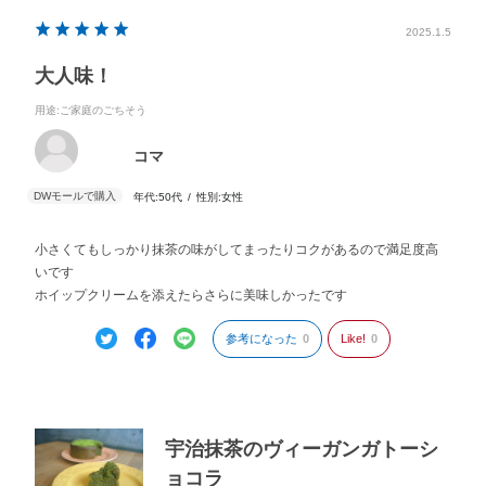
2025.1.5
大人味！
用途
:ご家庭のごちそう
コマ
年代:
50代
性別:
女性
小さくてもしっかり抹茶の味がしてまったりコクがあるので満足度高
いです
ホイップクリームを添えたらさらに美味しかったです
参考になった
0
Like!
0
宇治抹茶のヴィーガンガトーシ
ョコラ