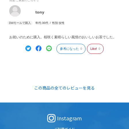
用途
:ご家庭のごちそう
tony
年代:
30代
性別:
女性
お祝いのために購入。桜咲く素晴らしい風情のおいしいお茶でした。
参考になった
0
Like!
0
この商品の全てのレビューを見る
Instagram
ご利用ガイド