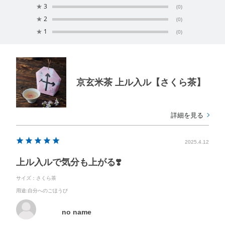
★
3
(0)
★
2
(0)
★
1
(0)
京玄米茶 上ル入ル【さくら茶】
詳細を見る
2025.4.12
上ル入ルで気分も上がる❣️
サイズ：さくら茶
用途
:自分へのごほうび
no name