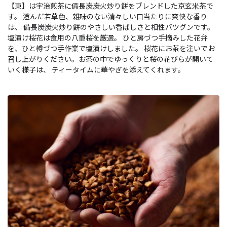
【東】は宇治煎茶に備長炭炭火炒り餅をブレンドした京玄米茶で
す。 澄んだ若草色、雑味のない清々しい口当たりに爽快な香り
は、 備長炭炭火炒り餅のやさしい香ばしさと相性バツグンです。
塩漬け桜花は食用の八重桜を厳選。 ひと房づつ手摘みした花弁
を、ひと樽づつ手作業で塩漬けしました。 桜花にお茶を注いでお
召し上がりください。お茶の中でゆっくりと桜の花びらが開いて
いく様子は、 ティータイムに華やぎを添えてくれます。