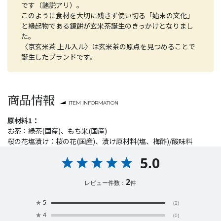
です（諸説アリ）。
このように食材を大切に残さず使い切る「始末の文化」
と縁起物である鏡餅が玄米茶誕生のきっかけとなりまし
た。
〈京玄米茶 上ル入ル〉は玄米茶の原点を見つめることで
誕生したブランドです。
商品情報
ITEM INFORMATION
原材料1：
お茶：緑茶(国産)、もち米(国産)
桜の花塩漬け：桜の花(国産)、漬け原材料(塩、梅酢)/酸味料
5.0
2
レビュー件数：
件
★
5
(2)
★
4
(0)