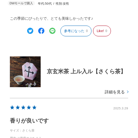
年代:
50代
性別:
女性
この季節にぴったりで、とても美味しかったです♪
参考になった
0
Like!
0
京玄米茶 上ル入ル【さくら茶】
詳細を見る
2025.3.29
香りが良いです
サイズ：さくら茶