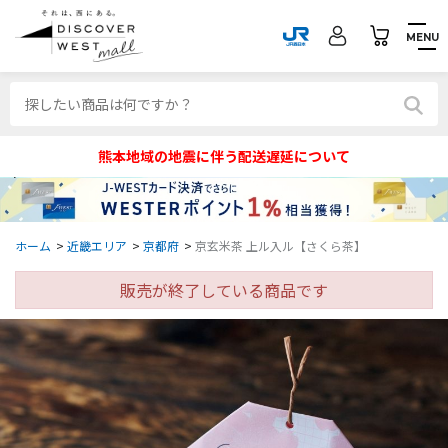
MENU
熊本地域の地震に伴う配送遅延について
ホーム
>
近畿エリア
>
京都府
>
京玄米茶 上ル入ル【さくら茶】
販売が終了している商品です