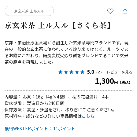
京玄米茶 上ル入ル
京玄米茶 上ル入ル【さくら茶】
京都・宇治田原製茶場から誕生した玄米茶専門ブランドです。現
在の一般的な玄米茶に使われている炒り米ではなく、ルーツであ
るお餅にこだわり、備長炭炭火炒り餅をブレンドすることで玄米
茶の原点を再現しました。
5.0
（2）
レビューを見る
1,300
円（税込）
内容量： お茶：16g（4g×4袋）、桜の花塩漬け：4本
賞味期限： 製造日から240日間
保存方法： 高温・多湿をさけ、移り香にご注意ください。
原材料名・成分などの詳しい商品情報は
こちら
獲得WESTERポイント： 11ポイント