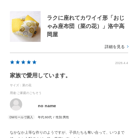
ラクに座れてカワイイ形「おじ
ゃみ座布団（菜の花）」洛中高
岡屋
詳細を見る
2026.4.4
家族で愛用しています。
サイズ：菜の花
用途
:ご家庭のごちそう
no name
年代:
60代
性別:
男性
なかなか上等な作りのようですが、子供たちも奪い合って、いつまで