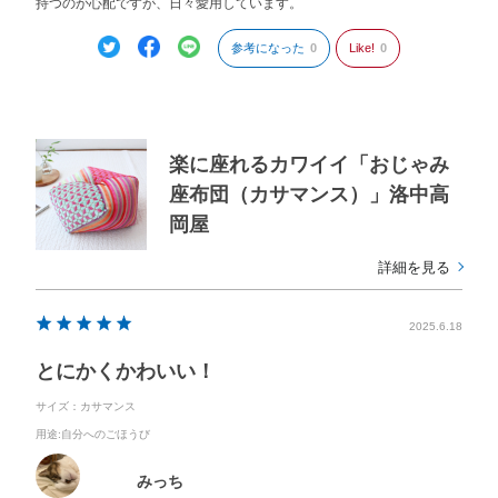
持つのか心配ですが、日々愛用しています。
参考になった
0
Like!
0
楽に座れるカワイイ「おじゃみ
座布団（カサマンス）」洛中高
岡屋
詳細を見る
2025.6.18
とにかくかわいい！
サイズ：カサマンス
用途
:自分へのごほうび
みっち