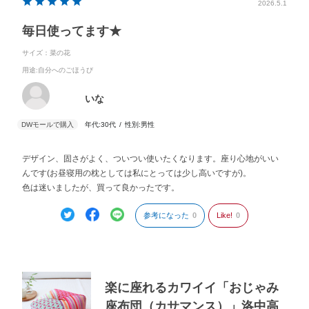
2026.5.1
毎日使ってます★
サイズ：菜の花
用途
:自分へのごほうび
いな
年代:
30代
性別:
男性
デザイン、固さがよく、ついつい使いたくなります。座り心地がいい
んです(お昼寝用の枕としては私にとっては少し高いですが)。
色は迷いましたが、買って良かったです。
参考になった
0
Like!
0
楽に座れるカワイイ「おじゃみ
座布団（カサマンス）」洛中高