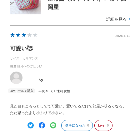
岡屋
詳細を見る
2026.4.11
可愛い🥰
サイズ：カサマンス
用途
:自分へのごほうび
ky
年代:
40代
性別:
女性
見た目もころっとしてて可愛い。置いてるだけで部屋が明るくなる。
ただ思ったより小ぶりで小さい。
参考になった
0
Like!
0