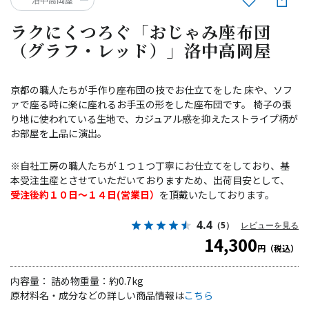
ラクにくつろぐ「おじゃみ座布団
（グラフ・レッド）」洛中高岡屋
京都の職人たちが手作り座布団の技でお仕立てをした 床や、ソフ
ァで座る時に楽に座れるお手玉の形をした座布団です。 椅子の張
り地に使われている生地で、カジュアル感を抑えたストライプ柄が
お部屋を上品に演出。
※自社工房の職人たちが１つ１つ丁寧にお仕立てをしており、基
本受注生産とさせていただいておりますため、出荷目安として、
受注後約１０日～１４日(営業日）
を頂戴いたしております。
4.4
（5）
レビューを見る
14,300
円（税込）
内容量： 詰め物重量：約0.7kg
原材料名・成分などの詳しい商品情報は
こちら