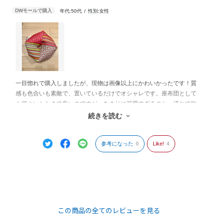
年代:
50代
性別:
女性
一目惚れで購入しましたが、現物は画像以上にかわいかったです！質
感も色合いも素敵で、置いているだけでオシャレです。座布団として
も程よいかたさで良いのですが、あまりに可愛すぎるのと、潰れて欲
しくないので今のところ飾っています。プレゼントにしてもきっと喜
続きを読む
ばれると思います。
参考になった
0
Like!
4
この商品の全てのレビューを見る