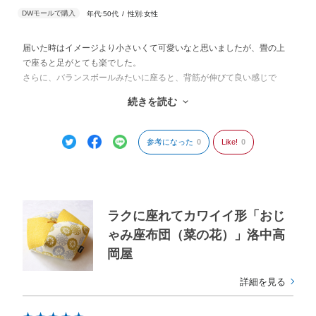
年代:
50代
性別:
女性
届いた時はイメージより小さいくて可愛いなと思いましたが、畳の上
で座ると足がとても楽でした。
さらに、バランスボールみたいに座ると、背筋が伸びて良い感じで
す。
続きを読む
製造元では色柄、サイズも様々にオーダーメイドできるのですが、使
い心地を試すという点でも手軽に購入できて便利でした。
参考になった
0
Like!
0
ラクに座れてカワイイ形「おじ
ゃみ座布団（菜の花）」洛中高
岡屋
詳細を見る