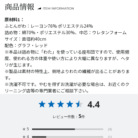
商品情報
ITEM INFORMATION
原材料1：
ふとんがわ：レーヨン76% ポリエステル24%
詰め物：綿70%・ポリエステル30%、中芯：ウレタンフォーム
サイズ：直径約40cm
配色：グラフ・レッド
※本品は詰め物に「わた」を使っている座布団ですので、使用頻
度、使われる方の体重や使い方により大幅に異なりますが、ヘタ
リが生じます。
※製品は素材の特性上、側地よりわたの繊維が出ることがありま
す。
※洗濯不可です。やむを得ずお洗濯が必要な場合は、お近くのク
リーニング店等の専門業者にご相談下さい。
4.4
5
レビュー件数：
件
★
5
(3)
★
4
(1)