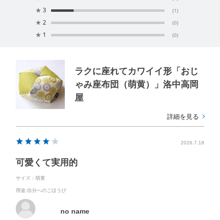
★
3
(1)
★
2
(0)
★
1
(0)
ラクに座れてカワイイ形「おじ
ゃみ座布団（萌黄）」洛中高岡
屋
詳細を見る
2026.7.18
可愛くて実用的
サイズ：萌黄
用途
:自分へのごほうび
no name