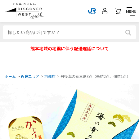
MENU
熊本地域の地震に伴う配送遅延について
ホーム
>
近畿エリア
>
京都府
>
丹後海の幸三昧3点（缶詰2点、佃煮1点）