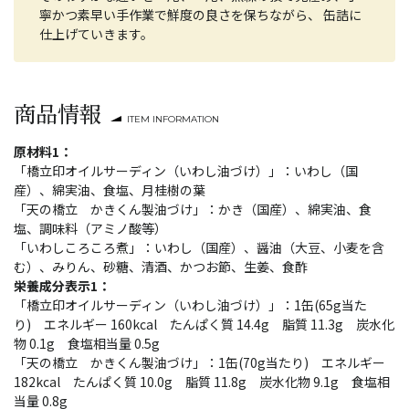
寧かつ素早い手作業で鮮度の良さを保ちながら、 缶詰に
仕上げていきます。
商品情報
ITEM INFORMATION
原材料1：
「橋立印オイルサーディン（いわし油づけ）」：いわし（国
産）、綿実油、食塩、月桂樹の葉
「天の橋立 かきくん製油づけ」：かき（国産）、綿実油、食
塩、調味料（アミノ酸等）
「いわしころころ煮」：いわし（国産）、醤油（大豆、小麦を含
む）、みりん、砂糖、清酒、かつお節、生姜、食酢
栄養成分表示1：
「橋立印オイルサーディン（いわし油づけ）」：1缶(65g当た
り) エネルギー 160kcal たんぱく質 14.4g 脂質 11.3g 炭水化
物 0.1g 食塩相当量 0.5g
「天の橋立 かきくん製油づけ」：1缶(70g当たり) エネルギー
182kcal たんぱく質 10.0g 脂質 11.8g 炭水化物 9.1g 食塩相
当量 0.8g