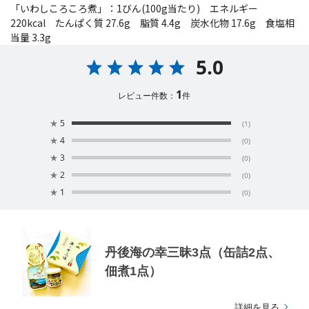
「いわしころころ煮」：1びん(100g当たり) エネルギー
220kcal たんぱく質 27.6g 脂質 4.4g 炭水化物 17.6g 食塩相
当量 3.3g
5.0
1
レビュー件数：
件
★
5
(1)
★
4
(0)
★
3
(0)
★
2
(0)
★
1
(0)
丹後海の幸三昧3点（缶詰2点、
佃煮1点）
詳細を見る