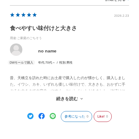
2026.2.23
食べやすい味付けと大きさ
用途
:ご家庭のごちそう
no name
年代:
70代～
性別:
男性
昔、天橋立を訪れた時にお土産で購入したのが懐かしく、購入しまし
た。イワシ、カキ、いずれも優しい味付けで、大きさも、おかずに手
ごろな大きさで大変食べやすく、おいしくいただきました。油漬けに
使われているオイル（綿実油）もサラッとしてクセのない油で、捨て
続きを読む
るのがもったいなくて、その後の料理に使いました。
参考になった
0
Like!
0