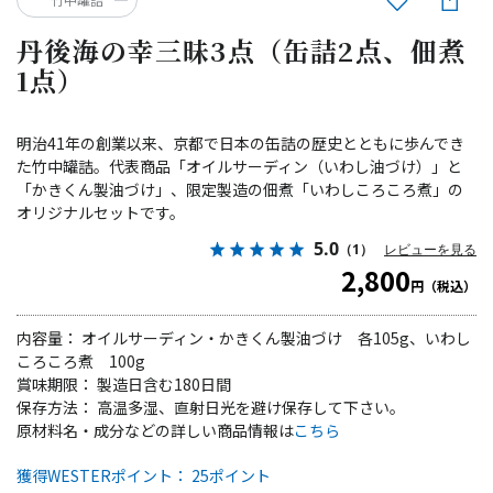
丹後海の幸三昧3点（缶詰2点、佃煮
1点）
明治41年の創業以来、京都で日本の缶詰の歴史とともに歩んでき
た竹中罐詰。代表商品「オイルサーディン（いわし油づけ）」と
「かきくん製油づけ」、限定製造の佃煮「いわしころころ煮」の
オリジナルセットです。
5.0
（1）
レビューを見る
2,800
円（税込）
内容量： オイルサーディン・かきくん製油づけ 各105g、いわし
ころころ煮 100g
賞味期限： 製造日含む180日間
保存方法： 高温多湿、直射日光を避け保存して下さい。
原材料名・成分などの詳しい商品情報は
こちら
獲得WESTERポイント： 25ポイント