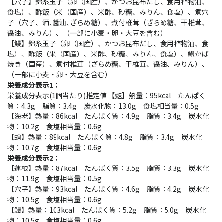
【穴子】錦糸玉子（卵（国産）、かつお昆布だし、食用植物油、
食塩）、酢飯（米（国産）、米酢、砂糖、みりん、食塩）、煮穴
子（穴子、酒､醤油､ざらめ糖）、煮付椎茸（ざらめ糖、干椎茸、
醤油、みりん）、（一部に小麦・卵・大豆を含む）
【鰻】錦糸玉子（卵（国産）、かつお昆布だし、食用植物油、食
塩）、酢飯（米（国産）、米酢、砂糖、みりん、食塩）、鰻かば
焼き（国産）、煮付椎茸（ざらめ糖、干椎茸、醤油、みりん）、
（一部に小麦・卵・大豆を含む）
栄養成分表示1：
栄養成分表示(1個当たり)推定値 【麩】熱量：95kcal たんぱく
質：4.3g 脂質：3.4g 炭水化物：13.0g 食塩相当量：0.5g
【海老】熱量：86kcal たんぱく質：4.9g 脂質：3.4g 炭水化
物：10.2g 食塩相当量：0.6g
【蛸】熱量：89kcal たんぱく質：4.8g 脂質：3.4g 炭水化
物：10.7g 食塩相当量：0.6g
栄養成分表示2：
【蓮根】熱量：87kcal たんぱく質：3.5g 脂質：3.3g 炭水化
物：11.9g 食塩相当量：0.5g
【穴子】熱量：93kcal たんぱく質：4.6g 脂質：4.2g 炭水化
物：10.5g 食塩相当量：0.6g
【鰻】熱量：103kcal たんぱく質：5.2g 脂質：5.0g 炭水化
物：10.5g 食塩相当量：0.6g