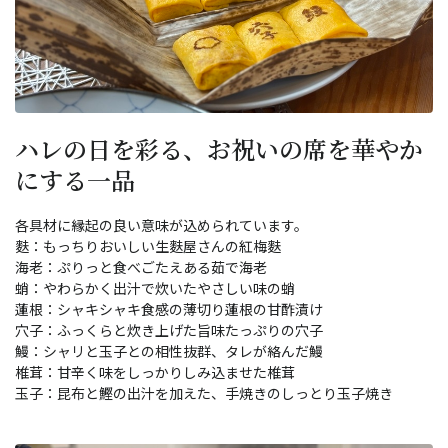
ハレの日を彩る、お祝いの席を華やか
にする一品
各具材に縁起の良い意味が込められています。
麩：もっちりおいしい生麩屋さんの紅梅麩
海老：ぷりっと食べごたえある茹で海老
蛸：やわらかく出汁で炊いたやさしい味の蛸
蓮根：シャキシャキ食感の薄切り蓮根の甘酢漬け
穴子：ふっくらと炊き上げた旨味たっぷりの穴子
鰻：シャリと玉子との相性抜群、タレが絡んだ鰻
椎茸：甘辛く味をしっかりしみ込ませた椎茸
玉子：昆布と鰹の出汁を加えた、手焼きのしっとり玉子焼き