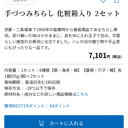
手づつみちらし 化粧箱入り 2セット
京都・二条城東で1960年の創業時から看板商品であるちらし寿
司。受け継いだ味はそのままに、具を中に入れ玉子で包み、可愛
らしい俵型のお寿司に仕立てました。ハレの日の贈り物や手土産
にもぴったりな一品です。
7,101
円（税込）
内容量： 1セット：6種類【麩・海老・蛸】【蓮根・穴子・鰻】各
1個(55g/個)×2セット
賞味期限： 製造日含む180日間
保存方法： -18℃以下で保存
原材料名・成分などの詳しい商品情報は
こちら
獲得WESTERポイント： 64ポイント