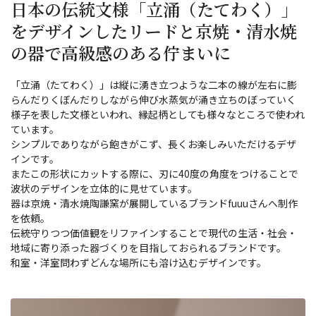
日本の伝統文様「立涌（たてわく）」
をデザインしたリードと京焼・清水焼
の器で高級感のある佇まいに
「立涌（たてわく）」は縦に湧き立つような二本の線が左右に膨
らんだりくぼんだりしながら伸び水蒸気が涌き立ちのぼっていく
様子を表した文様といわれ、縁起柄としても様々なところで使われ
ています。
シンプルでありながら飽きがこず、長くお楽しみいただけるデザ
インです。
またこの形状にカットする際に、刃に40度の角度をつけることで
波状のデザインを立体的に見せています。
器は京焼・清水焼陶謙窯が展開しているブランドfuuuさんへ制作
を依頼。
伝統守りつつ価値観をリファインすることで現代の生活・社会・
地域に寄り添った器づくりを目指しておられるブランドです。
和室・洋室問わずどんな場所にも溶け込むデザインです。