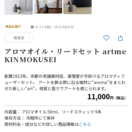
ギフト対応・手さげ封入可
画箋堂
アロマオイル・リードセット artme
KINMOKUSEI
創業1913年。京都の老舗画材店、画箋堂が手掛けるアロマディフ
ューザーセット。 アートを飾る際に出る端材に“aroma”をまとわ
せた新しい”art”。視覚と香りでアートを感じられます。
11,000
円（税込）
内容量： アロマオイル 50ml、リードスティック 9本
保存方法： 冷暗所にて保存
原材料名・成分などの詳しい商品情報は
こちら