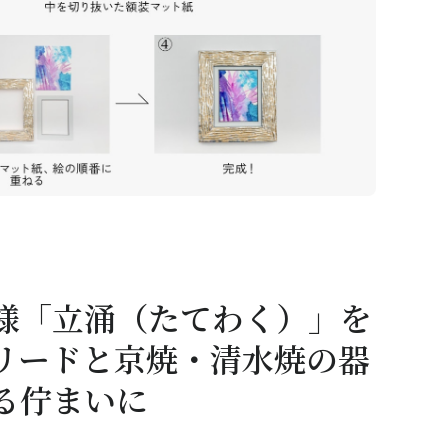
様「立涌（たてわく）」を
リードと京焼・清水焼の器
る佇まいに