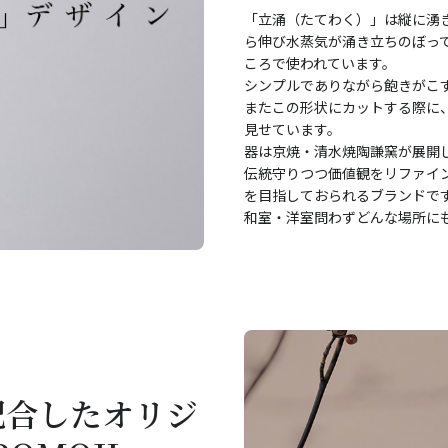
「立涌（たてわく）」は縦に湧
ら伸び水蒸気が涌き立ちのぼっ
ころで使われています。
シンプルでありながら飽きがこ
またこの形状にカットする際に
見せています。
器は京焼・清水焼陶謙窯が展開し
伝統守りつつ価値観をリファイ
を目指しておられるブランドで
和室・洋室問わずどんな場所に
配合したオリジ