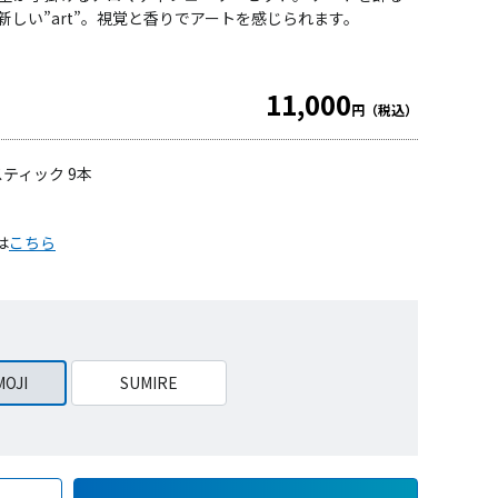
た新しい”art”。視覚と香りでアートを感じられます。
11,000
円（税込）
スティック 9本
は
こちら
OJI
SUMIRE