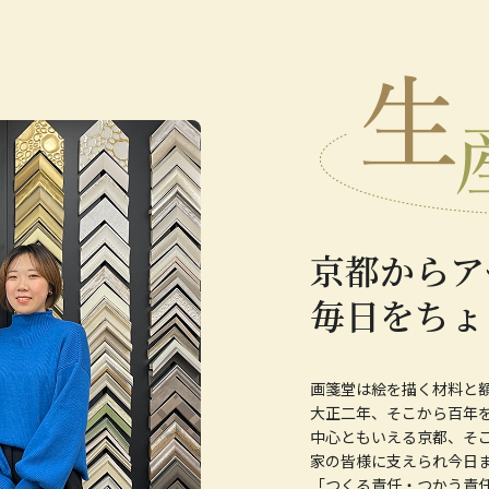
京都からア
毎日をちょ
画箋堂は絵を描く材料と
大正二年、そこから百年
中心ともいえる京都、そ
家の皆様に支えられ今日ま
「つくる責任・つかう責