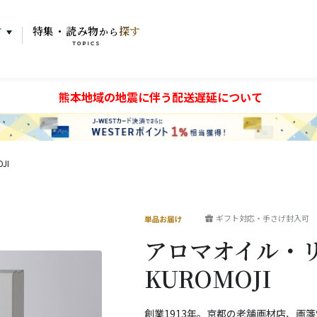
す
特集・読み物
探す
から
TOPICS
熊本地域の地震に伴う配送遅延について
JI
ギフト対応・手さげ封入可
アロマオイル・リー
KUROMOJI
創業1913年。京都の老舗画材店、画