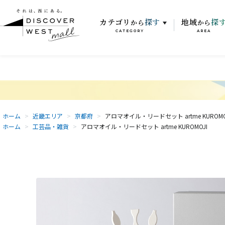
カテゴリ
探す
地域
探
から
から
CATEGORY
AREA
ホーム
>
近畿エリア
>
京都府
>
アロマオイル・リードセット artme KUROMO
ホーム
>
工芸品・雑貨
>
アロマオイル・リードセット artme KUROMOJI