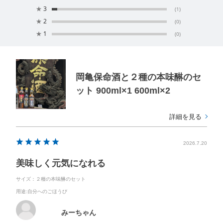
★
3
(1)
★
2
(0)
★
1
(0)
岡亀保命酒と２種の本味醂のセ
ット 900ml×1 600ml×2
詳細を見る
2026.7.20
美味しく元気になれる
サイズ：２種の本味醂のセット
用途
:自分へのごほうび
みーちゃん