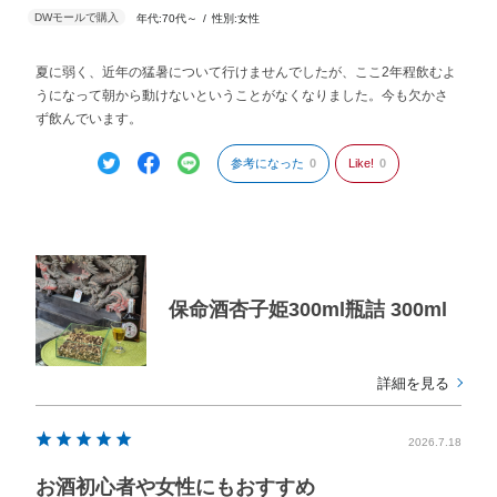
年代:
70代～
性別:
女性
夏に弱く、近年の猛暑について行けませんでしたが、ここ2年程飲むよ
うになって朝から動けないということがなくなりました。今も欠かさ
ず飲んでいます。
参考になった
0
Like!
0
保命酒杏子姫300ml瓶詰 300ml
詳細を見る
2026.7.18
お酒初心者や女性にもおすすめ