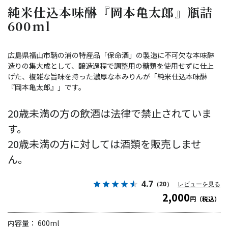
純米仕込本味醂『岡本亀太郎』瓶詰
600ml
広島県福山市鞆の浦の特産品「保命酒」の製造に不可欠な本味醂
造りの集大成として、醸造過程で調整用の糖類を使用せずに仕上
げた、複雑な旨味を持った濃厚な本みりんが「純米仕込本味醂
『岡本亀太郎』」です。
20歳未満の方の飲酒は法律で禁止されていま
す。
20歳未満の方に対しては酒類を販売しませ
ん。
4.7
（20）
レビューを見る
2,000
円（税込）
内容量： 600ml