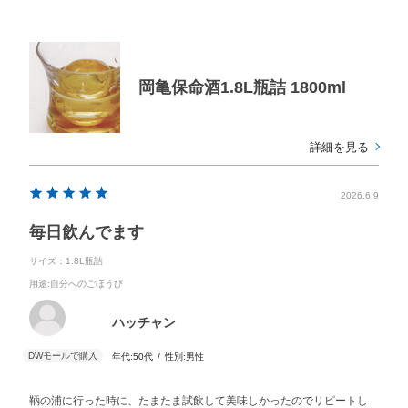
岡亀保命酒1.8L瓶詰 1800ml
詳細を見る
2026.6.9
毎日飲んでます
サイズ：1.8L瓶詰
用途
:自分へのごほうび
ハッチャン
年代:
50代
性別:
男性
鞆の浦に行った時に、たまたま試飲して美味しかったのでリピートし