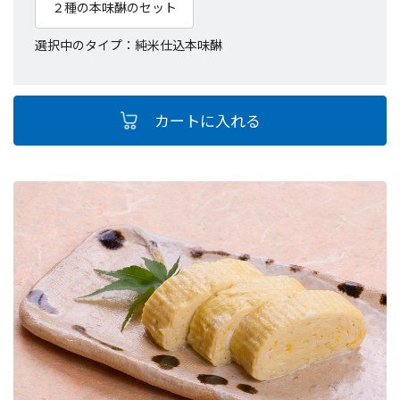
２種の本味醂のセット
選択中のタイプ：純米仕込本味醂