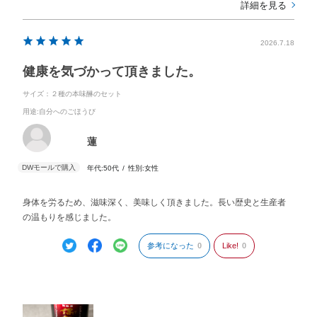
詳細を見る
2026.7.18
健康を気づかって頂きました。
サイズ：２種の本味醂のセット
用途
:自分へのごほうび
蓮
年代:
50代
性別:
女性
身体を労るため、滋味深く、美味しく頂きました。長い歴史と生産者
の温もりを感じました。
参考になった
0
Like!
0