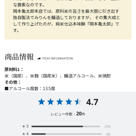
な要素なのです。
岡本亀太郎本店では、原料米の旨さを最大限に引き出す
独自製法でみりんを醸造しておりますが、 その集大成と
して作り上げたのが、純米仕込本味醂『岡本亀太郎』で
す。
商品情報
ITEM INFORMATION
原材料1：
米（国産）、米麹（国産米）、醸造アルコール、米焼酎
その他：
■アルコール度数：13.5度
4.7
20
レビュー件数：
件
★
5
(15)
★
4
(4)