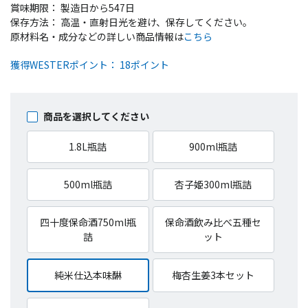
賞味期限： 製造日から547日
保存方法： 高温・直射日光を避け、保存してください。
原材料名・成分などの詳しい商品情報は
こちら
獲得WESTERポイント： 18ポイント
商品を選択してください
1.8L瓶詰
900ml瓶詰
500ml瓶詰
杏子姫300ml瓶詰
四十度保命酒750ml瓶
保命酒飲み比べ五種セ
詰
ット
純米仕込本味醂
梅杏生姜3本セット