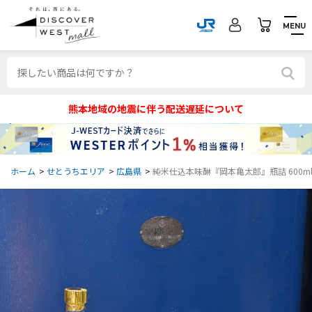
MENU
熊本地域の地震に伴う配送遅延について
ホーム
>
せとうちエリア
>
広島県
>
純米仕込本味醂『岡本亀太郎』瓶詰 600m