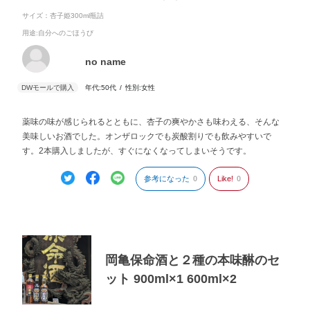
サイズ：杏子姫300ml瓶詰
用途
:自分へのごほうび
no name
年代:
50代
性別:
女性
薬味の味が感じられるとともに、杏子の爽やかさも味わえる、そんな
美味しいお酒でした。オンザロックでも炭酸割りでも飲みやすいで
す。2本購入しましたが、すぐになくなってしまいそうです。
参考になった
0
Like!
0
岡亀保命酒と２種の本味醂のセ
ット 900ml×1 600ml×2