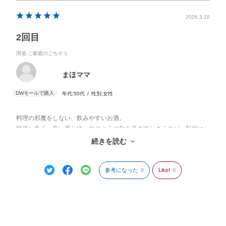
2026.3.10
2回目
用途
:ご家庭のごちそう
まほママ
年代:
50代
性別:
女性
料理の邪魔をしない、飲みやすいお酒。
喉越し良く、良い香りで、水のように飲み過ぎてしまうのが、私的に
は危ないのですが、あまりに美味しかったので、2回目の注文です。
続きを読む
やっぱり美味しかったので、多分3回目も頼むと思います。
参考になった
0
Like!
0