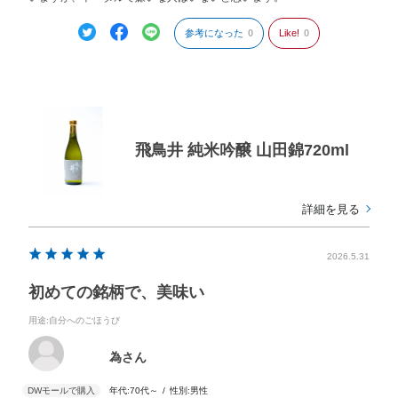
参考になった
0
Like!
0
飛鳥井 純米吟醸 山田錦720ml
詳細を見る
2026.5.31
初めての銘柄で、美味い
用途
:自分へのごほうび
為さん
年代:
70代～
性別:
男性