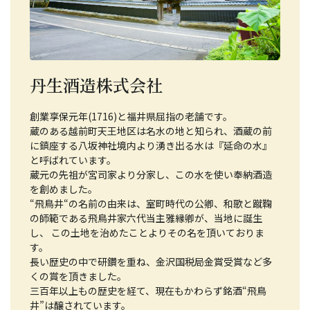
丹生酒造株式会社
創業享保元年(1716)と福井県屈指の老舗です。
蔵のある越前町天王地区は名水の地と知られ、酒蔵の前
に鎮座する八坂神社境内より湧き出る水は『延命の水』
と呼ばれています。
蔵元の先祖が宮司家より分家し、この水を使い奉納酒造
を創めました。
“飛鳥井“の名前の由来は、室町時代の公卿、和歌と蹴鞠
の師範である飛鳥井家六代当主雅縁卿が、当地に誕生
し、 この土地を治めたことよりその名を頂いておりま
す。
長い歴史の中で研鑽を重ね、金沢国税局金賞受賞など多
くの賞を頂きました。
三百年以上もの歴史を経て、現在もかわらず銘酒“飛鳥
井”は醸されています。