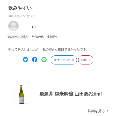
飲みやすい
用途
:自分へのごほうび
U2
年代:
50代
性別:
男性
初めて購入しましたが、私の好きな後口で良かったです。
参考になった
0
Like!
0
飛鳥井 純米吟醸 山田錦720ml
詳細を見る