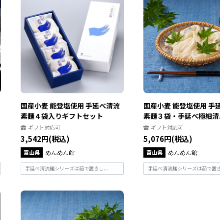
国産小麦 能登塩使用 手延べ清流
国産小麦 能登塩使用 手
素麺４袋入りギフトセット
素麺３袋・手延べ極細清..
ギフト対応可
ギフト対応可
3,542円(税込)
5,076円(税込)
富山県
めんめん館
富山県
めんめん館
手延べ清流麺シリーズは茹で置きし...
手延べ清流麺シリーズは茹で置きし