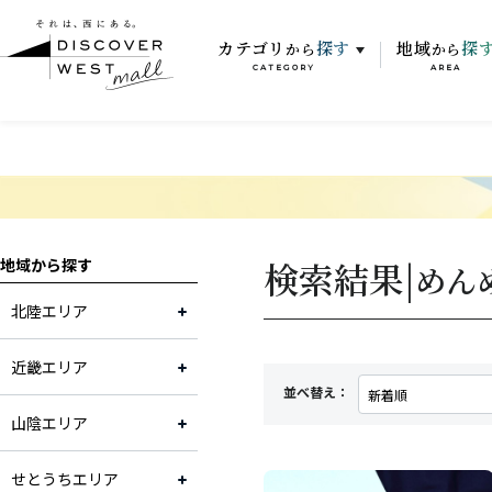
カテゴリ
探す
地域
探
から
から
CATEGORY
AREA
検索結果|
地域から探す
めん
北陸エリア
近畿エリア
並べ替え：
山陰エリア
せとうちエリア