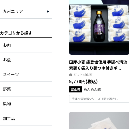
九州エリア
カテゴリから探す
お肉
お魚
国産小麦 能登塩使用 手延べ清流
素麺６袋入り麺つゆ付きギ...
スイーツ
ギフト対応可
5,778円(税込)
野菜
富山県
めんめん館
手延べ清流麺シリーズは茹で置きし...
果物
加工品