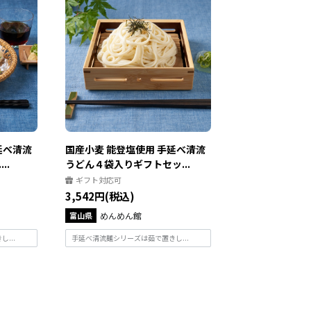
延べ清流
国産小麦 能登塩使用 手延べ清流
..
うどん４袋入りギフトセッ...
ギフト対応可
3,542円(税込)
富山県
めんめん館
...
手延べ清流麺シリーズは茹で置きし...