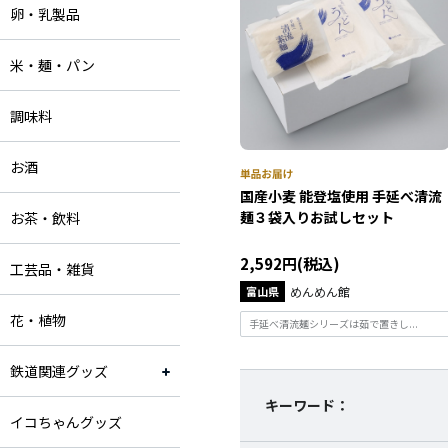
卵・乳製品
米・麺・パン
調味料
お酒
国産小麦 能登塩使用 手延べ清流
麺３袋入りお試しセット
お茶・飲料
2,592円(税込)
工芸品・雑貨
富山県
めんめん館
花・植物
手延べ清流麺シリーズは茹で置きし...
鉄道関連グッズ
キーワード：
イコちゃんグッズ