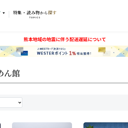
す
特集・読み物
探す
から
TOPICS
熊本地域の地震に伴う配送遅延について
めん館