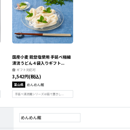
国産小麦 能登塩使用 手延べ極細
清流うどん４袋入りギフト...
ギフト対応可
3,542円(税込)
富山県
めんめん館
手延べ清流麺シリーズは茹で置きし...