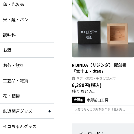
卵・乳製品
米・麺・パン
調味料
お酒
RIJINDA（リジンダ） 彫刻枡
お茶・飲料
「富士山・太陽」
ギフト対応・手さげ封入可
工芸品・雑貨
6,380円(税込)
残りあと2点
花・植物
大阪府
木彫前田工房
大阪でだんじり彫刻を手がける木彫...
鉄道関連グッズ
イコちゃんグッズ
キーワード：