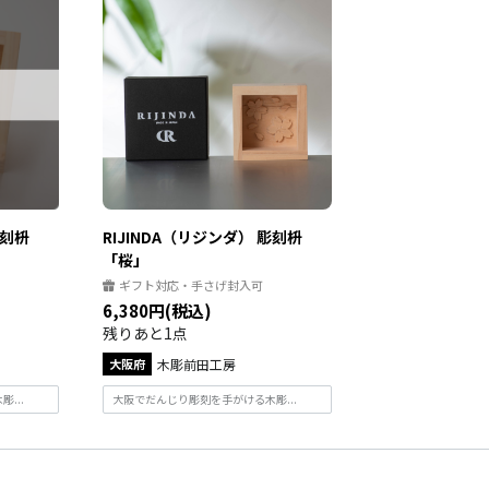
彫刻枡
RIJINDA（リジンダ） 彫刻枡
「桜」
ギフト対応・手さげ封入可
6,380円(税込)
残りあと1点
大阪府
木彫前田工房
...
大阪でだんじり彫刻を手がける木彫...