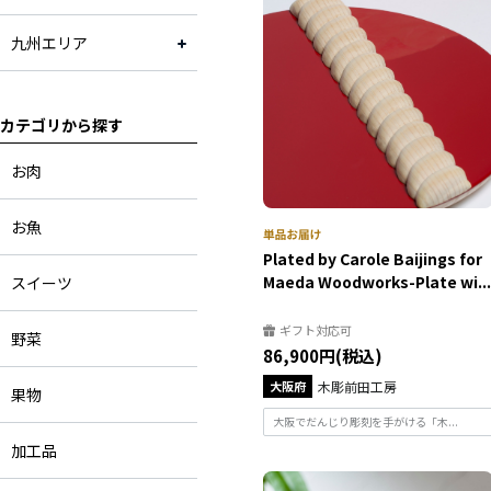
九州エリア
カテゴリから探す
お肉
お魚
Plated by Carole Baijings for
Maeda Woodworks-Plate wi...
スイーツ
ギフト対応可
野菜
86,900円(税込)
大阪府
木彫前田工房
果物
大阪でだんじり彫刻を手がける「木...
加工品