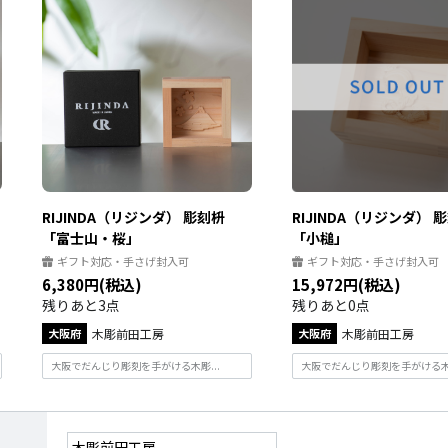
RIJINDA（リジンダ） 彫刻枡
RIJINDA（リジンダ） 
「富士山・桜」
「小槌」
ギフト対応・手さげ封入可
ギフト対応・手さげ封入可
6,380円(税込)
15,972円(税込)
残りあと3点
残りあと0点
大阪府
木彫前田工房
大阪府
木彫前田工房
大阪でだんじり彫刻を手がける木彫...
大阪でだんじり彫刻を手がける木彫