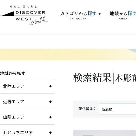
カテゴリ
探す
地域
探
から
から
CATEGORY
AREA
検索結果|
地域から探す
木彫
北陸エリア
近畿エリア
並べ替え：
山陰エリア
せとうちエリア