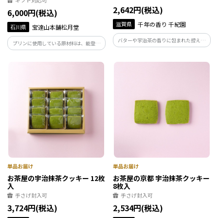
ギフト対応可
2,642円(税込)
6,000円(税込)
滋賀県
千年の香り 千紀園
石川県
宝達山本舗松月堂
バターや宇治茶の香りに包まれた控えめ
プリンに使用している原材料は、能登産
な甘さのフィナンシェは、世代を超えて
大豆を使用し醸造した醤油、ハーブで育
愛されるスイーツです。 子供からおじい
てた能登鶏の卵、能登の酪農家が生産し
ちゃんおばあちゃんまで、みんな大好き
た牛乳を使用しています。 お好みで味の
な味なので、団らんのひとときにおすす
調節ができる「杉樽木桶醤油シロップ」
めです。
が付属します。
お茶屋の宇治抹茶クッキー 12枚
お茶屋の京都 宇治抹茶クッキー
入
8枚入
手さげ封入可
手さげ封入可
3,724円(税込)
2,534円(税込)