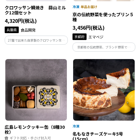
クロワッサン鯛焼き 蒜山ミル
ク12個セット
京の伝統野菜を使ったプリン５
種
4,320円(税込)
3,456円(税込)
兵庫県
食品開発
京都府
エマベジ
27層で出来た自家製のクロワッサン生地
は、贅沢なほどにバターの香り高く、そ
京都産の伝統野菜、ブランド野菜であ
れでいて甘さ控えめ。岡山県にある蒜山
る、堀川ごぼう・鹿ケ谷かぼちゃ・丹波
高原のジャージー牛乳を使用した、もっ
の黒枝豆・金時にんじん・京こかぶ&水尾
ちりコクのある濃厚なミルククリームに
のゆずを使ったプリンです。卵・牛乳は使
仕上げました。
用せず全て植物由来の原料で作っていま
す。
広島レモンクッキー缶（8種30
枚）
名もなきチーズケーキ5号
ギフト対応・手さげ封入可
(15cm)