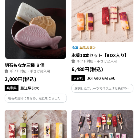
「紅ほのか」風味豊かな４種類の味をお
ざく（抹茶あん）。 ユニークで愛らしい
楽しみください。
かたちと、豊かな風味がご好評をいただ
いております。
氷菓10本セット【BOX入り】
ギフト対応・手さげ封入可
明石もなか三種 ８個
6,480円(税込)
ギフト対応・手さげ封入可
2,000円(税込)
京都府
JOTARO GATEAU
兵庫県
藤江屋分大
厳選したフルーツで作り上げた色鮮やか
なアイスの限定ギフトBOX。果物本来の
明石の風物にちなみ、意匠をこらした三
美味しさと香りを生かした、爽やかな氷
種の最中の詰め合わせです。 鯛もなか
菓のセットです。（5種類各２本入り）
（こしあん）、蛸つぼ（粒あん）、たん
ざく（抹茶あん）。 ユニークで愛らしい
かたちと、豊かな風味がご好評をいただ
いております。