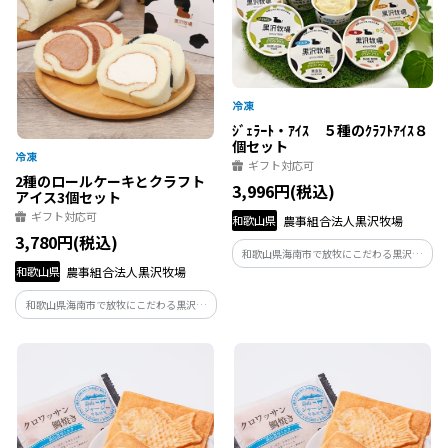
ｼﾞｪﾗｰﾄ・ｱｲｽ ５種のｸﾗﾌﾄｱｲｽ８
個セット
ギフト対応可
2種のロールケーキとクラフト
3,996円(税込)
アイス3個セット
ギフト対応可
和歌山県
農事組合法人黒沢牧場
3,780円(税込)
和歌山県海南市で放牧にこだわる黒沢牧
和歌山県
農事組合法人黒沢牧場
場が、乳化剤・安定剤不使用で和歌山県
産素材を生かして作ったアイスクリーム
和歌山県海南市で放牧にこだわる黒沢牧
セットです。
場が、乳化剤・安定剤不使用で和歌山県
産素材を生かして作ったアイスクリーム
とかわいらしい牛柄のロールケーキのセ
ットです。