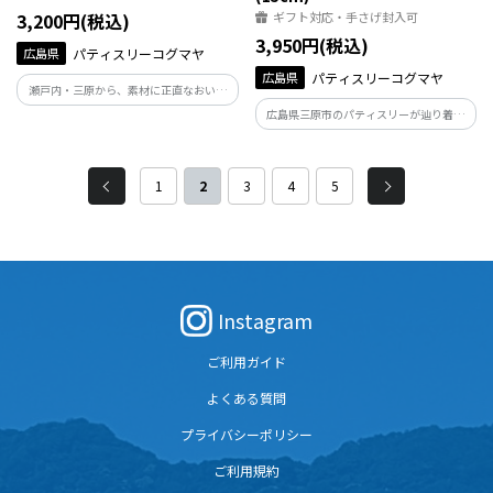
3,200円(税込)
ギフト対応・手さげ封入可
3,950円(税込)
広島県
パティスリーコグマヤ
広島県
パティスリーコグマヤ
瀬戸内・三原から、素材に正直なおいし
さを。 国産果実を大切に使い、「おやつ
広島県三原市のパティスリーが辿り着い
にも、贈り物にも、自分へのご褒美に
た答えは、名前を付けないこと。 濃厚な
も」寄り添うお菓子を届けることの
のに軽やかで、静かに心に残る味わい。
Dewon（デュウォン）。ひと口で、心が
新感覚の“名もなきチーズケーキ”、一口
1
2
3
4
5
ほどける幸せを。
で違いがわかります。
Instagram
ご利用ガイド
よくある質問
プライバシーポリシー
ご利用規約