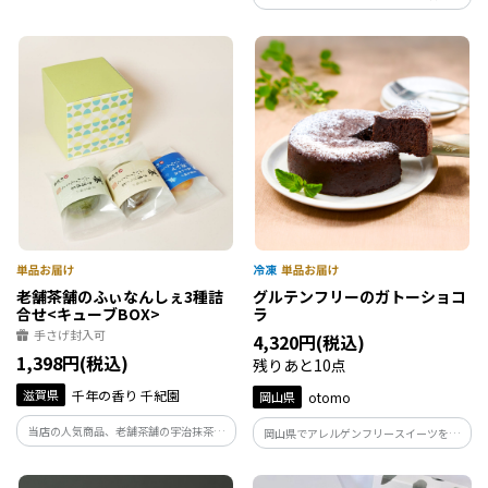
るほど、 風味豊かな味わいがあり、老舗
いのトリュフをつくるために、バランス
茶舗ならではの本格的な抹茶クッキーで
の取れたクリーミーさが特徴のベルギー
す。 無添加のクッキーですので、お子様
産の高級ホワイトチョコレートを贅沢に
と一緒に安心してお召し上がりいただけ
使用しています。
ます。
老舗茶舗のふぃなんしぇ3種詰
グルテンフリーのガトーショコ
合せ<キューブBOX>
ラ
手さげ封入可
4,320円(税込)
1,398円(税込)
残りあと10点
滋賀県
千年の香り 千紀園
岡山県
otomo
当店の人気商品、老舗茶舗の宇治抹茶ふ
岡山県でアレルゲンフリースイーツを手
ぃなんしぇと宇治ほうじ茶ふぃなんし
がけるotomoがつくったガトーショコラで
ぇ、そして近江のブランド米から生まれ
す。グルテンフリーとは思えない、濃厚で