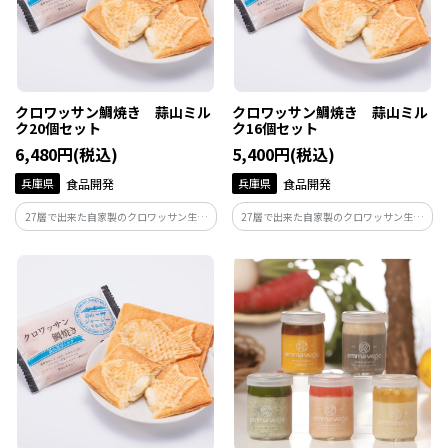
クロワッサン鯛焼き 蒜山ミル
クロワッサン鯛焼き 蒜山ミル
ク20個セット
ク16個セット
6,480円(税込)
5,400円(税込)
兵庫県
食品開発
兵庫県
食品開発
27層で出来た自家製のクロワッサン生地
27層で出来た自家製のクロワッサン生地
は、贅沢なほどにバターの香り高く、そ
は、贅沢なほどにバターの香り高く、そ
れでいて甘さ控えめ。岡山県にある蒜山
れでいて甘さ控えめ。岡山県にある蒜山
高原のジャージー牛乳を使用した、もっ
高原のジャージー牛乳を使用した、もっ
ちりコクのある濃厚なミルククリームに
ちりコクのある濃厚なミルククリームに
仕上げました。
仕上げました。