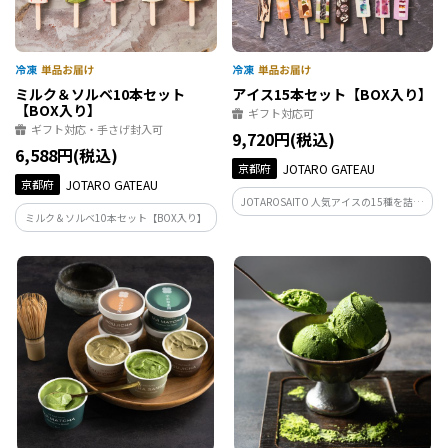
ミルク＆ソルベ10本セット
アイス15本セット【BOX入り】
【BOX入り】
ギフト対応可
ギフト対応・手さげ封入可
9,720円(税込)
6,588円(税込)
京都府
JOTARO GATEAU
京都府
JOTARO GATEAU
JOTAROSAITO 人気アイスの15種を詰め
ミルク＆ソルベ10本セット【BOX入り】
合わせた限定ギフトBOX。カラフルな色
は果物の色味をそのまま使用しており、
彩り豊かで見た目も華やかにデザインさ
れたアイスは贈答用にも最適です。