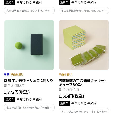
滋賀県
千年の香り 千紀園
滋賀県
千年の香り 千紀園
和の世界観を表現した深い味わいの宇治
和の世界観を表現した深い味わいの宇治
抹茶クッキーです。 お茶屋として長年蓄
抹茶クッキーです。 お茶屋として長年蓄
積された知識や技術を駆使し、宇治抹茶
積された知識や技術を駆使し、宇治抹茶
の馥郁たる香りや旨味をこころゆくまで
の馥郁たる香りや旨味をこころゆくまで
楽しんでいただける上質で濃厚な1枚とな
楽しんでいただける上質で濃厚な1枚とな
っています。
っています。
京都 宇治抹茶トリュフ 2個入り
老舗茶舗の宇治抹茶クッキー<
キューブBOX>
手さげ封入可
手さげ封入可
1,772円(税込)
1,614円(税込)
滋賀県
千年の香り 千紀園
滋賀県
千年の香り 千紀園
お茶屋が手掛ける本物志向の『宇治抹茶
「さすがお茶屋のクッキー！」 と言われ
トリュフ』。 宇治抹茶本来の濃厚な味わ