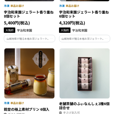
宇治和束園ジェラート香り重ね
宇治和束園ジェラート香り重ね
8個セット
6個セット
5,400円(税込)
4,320円(税込)
大阪府
宇治和束園
大阪府
宇治和束園
山城物産が贈る本格お茶ジェラート。宇
山城物産が贈る本格お茶ジェラート。宇
治抹茶や抹茶山椒、浅炒りほうじ茶、ほ
治抹茶や浅炒りほうじ茶、ほうじシナモ
うじシナモンなど、茶葉の香りと素材が
ンなど、茶葉の香りと素材が調和した“お
調和した“お茶屋ならでは”の贅沢スイー
茶屋ならでは”の贅沢スイーツ。３種ｘ各
ツ。4種類×各2個のセット
2個のセット
老舗茶舗のふぃなんしぇ2種6個
詰合せ
能登の極上素材プリン 6個入
手さげ封入可