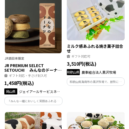
たみずかがみ酒かすふぃなんしぇをかわ
なめらかな口どけが特徴です。
いいキューブBOXに詰めました。
ミルク感あふれる焼き菓子詰合
せ
ギフト対応可
3,510円(税込)
JR PREMIUM SELECT
SETOUCHI みんなのドーナ
和歌山県
農事組合法人黒沢牧場
ツ 4個入り
ギフト対応・手さげ封入可
和歌山県海南市の黒沢牧場で、放牧にこ
1,458円(税込)
だわって育てた牛の生乳を使用した、カ
岡山県
ジェイアールサービスネッ
ットバウムとフィナンシェのセットです。
ト岡山
「みんな一緒においしく笑顔あふれる時
間を過ごしてほしい」、そんな想いから
生まれた、グルテンフリーのドーナツで
す。