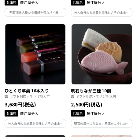
兵庫県
藤江屋分大
兵庫県
藤江屋分大
明石海峡大橋から構想を得たパイ饅頭
分大自慢のお羊羹を美味しさそのままで
「かけはし」と、源氏物語の蔦の細道由
てのひらサイズにてご用意いたしまし
来のみるく饅頭「かよひ路」の詰め合わ
た。 「丁稚羊羹」「梅の春」「茶の庵」
せ。
「紅ほのか」風味豊かな４種類の味をお
楽しみください。
ひとくち羊羹 16本入り
明石もなか三種 10個
ギフト対応・手さげ封入可
ギフト対応・手さげ封入可
3,680円(税込)
2,500円(税込)
兵庫県
藤江屋分大
兵庫県
藤江屋分大
分大自慢のお羊羹を美味しさそのままで
明石の風物にちなみ、意匠をこらした三
てのひらサイズにてご用意いたしまし
種の最中の詰め合わせです。 鯛もなか
た。 「丁稚羊羹」「梅の春」「茶の庵」
（こしあん）、蛸つぼ（粒あん）、たん