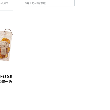
～9月下
9月上旬～9月下旬】
(SDミ
D温州み