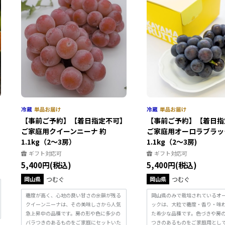
】
【事前ご予約】【着日指定不可】
【事前ご予約】【着日指
ご家庭用クイーンニーナ 約
ご家庭用オーロラブラッ
1.1kg（2～3房）
1.1kg（2～3房)
ギフト対応可
ギフト対応可
5,400円(税込)
5,400円(税込)
岡山県
つむぐ
岡山県
つむぐ
糖度が高く、心地の良い甘さの余韻が残る
岡山県のみで栽培されているオ
クイーンニーナは、その美味しさから人気
ックは、大粒で糖度・香り・味
急上昇中の品種です。房の形や色に多少の
た希少な品種です。色づきや房
バラつきのあるものをご家庭にセットいた
つきのあるものをご家庭用とし