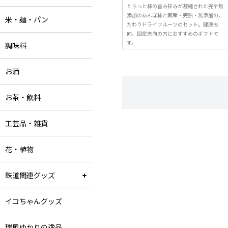
とろっと柿の旨み甘みが凝縮された完全無
添加のあんぽ柿と国産・完熟・無添加のこ
米・麺・パン
だわりドライフルーツのセット。健康志
向、国産志向の方におすすめのギフトで
す。
調味料
お酒
お茶・飲料
工芸品・雑貨
花・植物
鉄道関連グッズ
イコちゃんグッズ
瑞風ゆかりの逸品