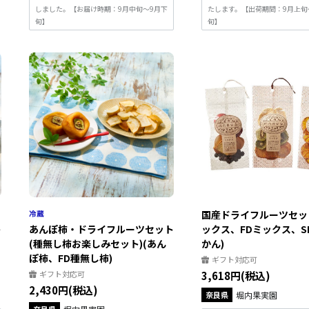
しました。【お届け時期：9月中旬～9月下
たします。【出荷期間：9月上旬
旬】
旬】
国産ドライフルーツセット
ト
あんぽ柿・ドライフルーツセット
ックス、FDミックス、S
(種無し柿お楽しみセット)(あん
かん)
ぽ柿、FD種無し柿)
ギフト対応可
ギフト対応可
3,618円(税込)
2,430円(税込)
奈良県
堀内果実園