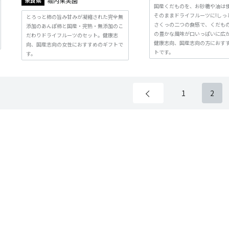
奈良県
堀内果実園
国産くだものを、お砂糖や油は
そのままドライフルーツに!しっ
とろっと柿の旨み甘みが凝縮された完全無
さくっの二つの食感で、くだも
添加のあんぽ柿と国産・完熟・無添加のこ
の豊かな風味が口いっぱいに広
だわりドライフルーツのセット。健康志
健康志向、国産志向の方におす
向、国産志向の女性におすすめのギフトで
トです。
す。
1
2