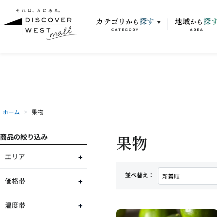
カテゴリ
探す
地域
探
から
から
CATEGORY
AREA
ホーム
>
果物
果物
商品の絞り込み
エリア
並べ替え：
大阪府
価格帯
兵庫県
2,001円～3,000円
温度帯