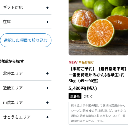
奈良県
3,001円～4,000円
常温
ギフト対応
和歌山県
4,001円～5,000円
冷蔵
ギフト対応可
在庫
岡山県
5,001円～10,000円
ギフト対応不可
在庫あり
選択した項目で絞り込む
山口県
地域から探す
九州・その他
【事前ご予約】【着日指定不可
北陸エリア
一番出荷温州みかん(極早生) 約
5kg（45～90玉）
近畿エリア
5,480円(税込)
広島県
つむぐ
山陰エリア
熊本県より全国先駆けて露地物温州みかん
シーズン開始 皮の色は緑だけど、爽やかな
風味と絶妙な酸味と甘みがおいしい「一番
せとうちエリア
出荷の温州みかん」です。