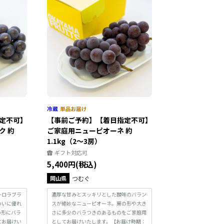
定不可】
【事前ご予約】【着日指定不可】
ク 約
ご家庭用ニューピオーネ 約
1.1kg（2～3房）
ギフト対応可
5,400円(税込)
岡山県
つむぐ
ーロラブラ
濃厚な甘みとスッキリとした酸味のバラン
わいに優れ
スが絶妙なニューピオーネ。房の形や大き
の形にバラ
さに多少のバラつきのあるものをご家庭用
てお届けい
としてお届けいたします。【お届け時期：