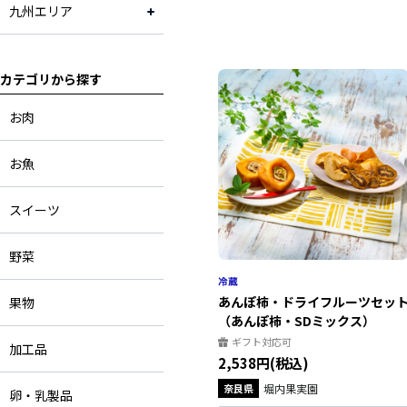
九州エリア
カテゴリから探す
お肉
お魚
スイーツ
野菜
あんぽ柿・ドライフルーツセッ
果物
（あんぽ柿・SDミックス）
ギフト対応可
加工品
2,538円(税込)
奈良県
堀内果実園
卵・乳製品