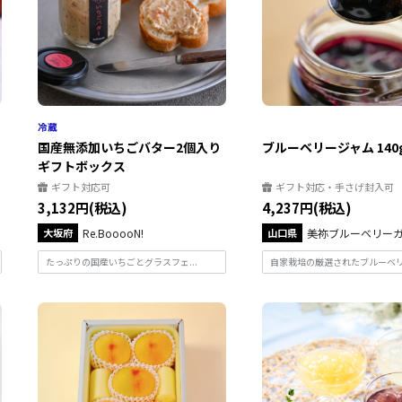
国産無添加いちごバター2個入り
ブルーベリージャム 140
ギフトボックス
ギフト対応可
ギフト対応・手さげ封入可
3,132円(税込)
4,237円(税込)
大坂府
Re.BooooN!
山口県
美祢ブルーベリー
たっぷりの国産いちごとグラスフェ...
自家栽培の厳選されたブルーベリー