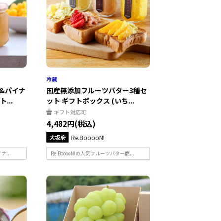
&パイナ
国産無添加フルーツバター3種セ
...
ット ギフトボックス (いち...
ギフト対応可
4,482円(税込)
大坂府
Re.BooooN!
...
Re.BooooN!の人気フルーツバター商...