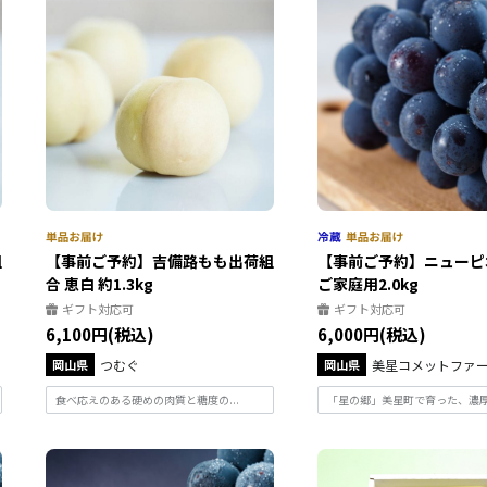
組
【事前ご予約】吉備路もも出荷組
【事前ご予約】ニュー
合 恵白 約1.3kg
ご家庭用2.0kg
ギフト対応可
ギフト対応可
6,100円(税込)
6,000円(税込)
岡山県
つむぐ
岡山県
美星コメットファ
食べ応えのある硬めの肉質と糖度の...
「星の郷」美星町で育った、濃厚で