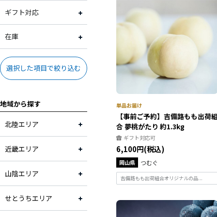
奈良県
3,001円～4,000円
常温
ギフト対応
和歌山県
4,001円～5,000円
冷蔵
ギフト対応可
在庫
岡山県
5,001円～10,000円
ギフト対応不可
在庫あり
選択した項目で絞り込む
山口県
地域から探す
【事前ご予約】吉備路もも出荷
北陸エリア
合 夢桃がたり 約1.3kg
ギフト対応可
近畿エリア
6,100円(税込)
岡山県
つむぐ
山陰エリア
吉備路もも出荷組合オリジナルの品...
せとうちエリア