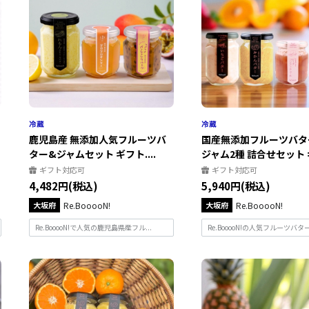
鹿児島産 無添加人気フルーツバ
国産無添加フルーツバタ
ター&ジャムセット ギフト....
ジャム2種 詰合せセット ギ.
ギフト対応可
ギフト対応可
4,482円(税込)
5,940円(税込)
大坂府
Re.BooooN!
大坂府
Re.BooooN!
Re.BooooN!で人気の鹿児島県産フル...
Re.BooooN!の人気フルーツバター