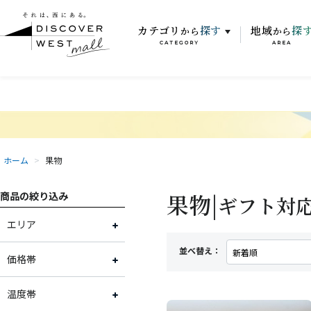
カテゴリ
探す
地域
探
から
から
CATEGORY
AREA
ホーム
>
果物
果物|
商品の絞り込み
ギフト対
エリア
並べ替え：
大阪府
価格帯
兵庫県
2,001円～3,000円
温度帯