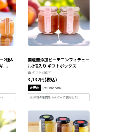
ー2種&
国産無添加ピーチコンフィチュー
...
ル2個入り ギフトボックス
ギフト対応可
3,132円(税込)
大坂府
Re.BooooN!
２...
国産桃の果肉をふんだんに使用し桃...