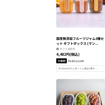
国産無添加フルーツジャム3種セ
ット ギフトボックス (マン...
ギフト対応可
4,482円(税込)
大坂府
Re.BooooN!
Re.BooooN!の人気ジャム商品3種を....