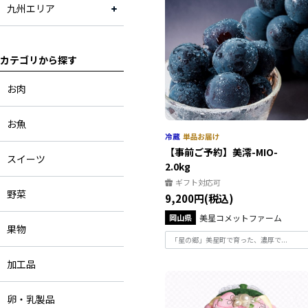
九州エリア
カテゴリから探す
お肉
お魚
【事前ご予約】美澪-MIO-
スイーツ
2.0kg
ギフト対応可
野菜
9,200円(税込)
岡山県
美星コメットファーム
果物
「星の郷」美星町で育った、濃厚で...
加工品
卵・乳製品