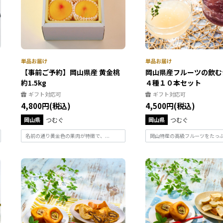
】
【事前ご予約】岡山県産 黄金桃
岡山県産フルーツの飲
約1.5kg
４種１０本セット
ギフト対応可
ギフト対応可
4,800円(税込)
4,500円(税込)
岡山県
つむぐ
岡山県
つむぐ
名前の通り黄金色の果肉が特徴で、...
岡山特産の高級フルーツをたっぷり