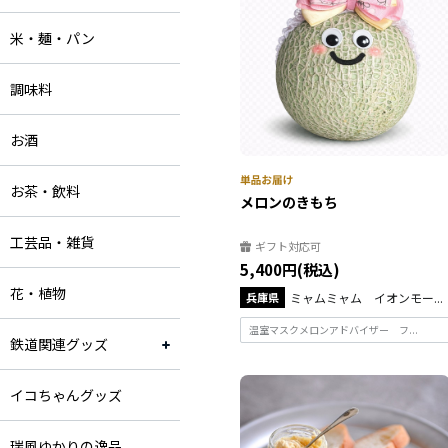
米・麺・パン
調味料
お酒
お茶・飲料
メロンのきもち
工芸品・雑貨
ギフト対応可
5,400円(税込)
花・植物
兵庫県
ミャムミャム イオンモー...
温室マスクメロンアドバイザー フ...
鉄道関連グッズ
イコちゃんグッズ
瑞風ゆかりの逸品