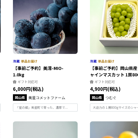
【事前ご予約】美澪-MIO-
【事前ご予約】岡山県産
1.0kg
ャインマスカット 1房80
ギフト対応可
ギフト対応可
6,000円(税込)
4,900円(税込)
岡山県
美星コメットファーム
岡山県
つむぐ
「星の郷」美星町で育った、濃厚で...
大迫力の１房800gサイズのシャイ