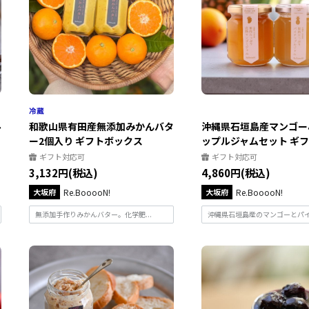
ル
和歌山県有田産無添加みかんバタ
沖縄県石垣島産マンゴー
ー2個入り ギフトボックス
ップルジャムセット ギフト
ギフト対応可
ギフト対応可
3,132円(税込)
4,860円(税込)
大坂府
Re.BooooN!
大坂府
Re.BooooN!
無添加手作りみかんバター。化学肥...
沖縄県石垣島産のマンゴーとパイナ