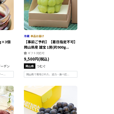
g×3個
【事前ご予約】【着日指定不可】
岡山県産 雄宝 1房(約900g...
ギフト対応可
9,500円(税込)
ガーデン
岡山県
つむぐ
...
岡山県で栽培された、迫力・食べ応...