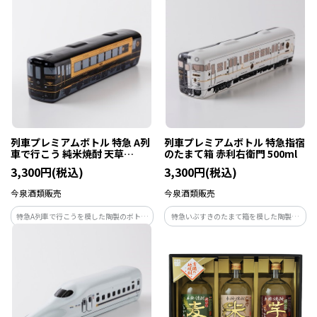
深い味わいをお楽しみください。
列車プレミアムボトル 特急 A列
列車プレミアムボトル 特急指宿
車で行こう 純米焼酎 天草
のたまて箱 赤利右衛門 500ml
500ml
3,300円(税込)
3,300円(税込)
今泉酒類販売
今泉酒類販売
特急A列車で行こうを模した陶製のボトル
特急いぶすきのたまて箱を模した陶製の
に、沿線の蔵元、天草酒造の純米焼酎
ボトルに、芋焼酎「赤利右衛門」を詰め
「天草」を詰めました。
ました。