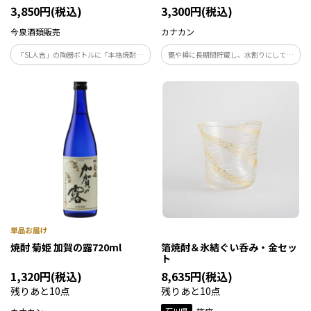
3,850円(税込)
3,300円(税込)
今泉酒類販売
カナカン
「SL人吉」の陶器ボトルに「本格焼酎繊
甕や樽に長期間貯蔵し、水割りにしても
月」が入っています。「繊月」とは繊細な
香味のバランスがくずれないようにブレ
細い月を意味し、熊本県人吉城の別名”繊
ンドしました。吟醸酒粕由来の優雅な香
月城”からその名を戴いています。まろや
りと樽の気品ある落ち着いた香りがまろ
かな口当たりで旨みのある純米焼酎です。
やかな味わいと調和します。
焼酎 菊姫 加賀の露720ml
箔焼酎＆氷結ぐい呑み・金セッ
ト
1,320円(税込)
8,635円(税込)
残りあと10点
残りあと10点