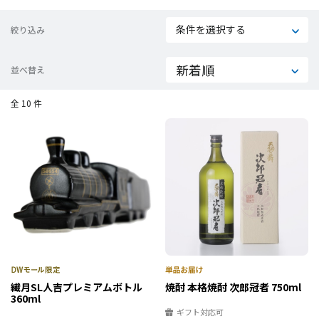
条件を選択する
絞り込み
並べ替え
全 10 件
繊月SL人吉プレミアムボトル
焼酎 本格焼酎 次郎冠者 750ml
360ml
ギフト対応可