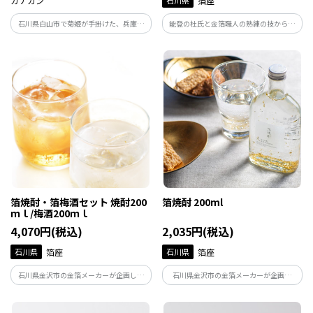
カナカン
石川県
箔座
石川県白山市で菊姫が手掛けた、兵庫県
能登の杜氏と金箔職人の熟練の技から生
三木市吉川町特A地区産山田錦100％使用
まれたオリジナル焼酎と金箔のぐい呑み
で約4年熟成の旨味をたっぷりのせた本格
のセットです。※焼酎とぐい呑みは、それ
米焼酎です。
ぞれ別の化粧箱に入っています。
箔焼酎・箔梅酒セット 焼酎200
箔焼酎 200ml
ｍｌ/梅酒200ｍｌ
4,070円(税込)
2,035円(税込)
石川県
箔座
石川県
箔座
石川県金沢市の金箔メーカーが企画した
石川県金沢市の金箔メーカーが企画し
金箔入りの本格焼酎と梅酒のセットです。
た、能登の杜氏と金箔職人の熟練の技か
能登の杜氏と金箔職人の熟練の技から生
ら生まれたオリジナルの焼酎です。北陸の
まれた箔座オリジナル商品です。
気候風土の中でじっくりと熟成を重ねた