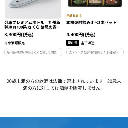
列車プレミアムボトル 九州新
本格焼酎飲み比べ3本セット
幹線 N700系 さくら 紫尾の露
360ml
3,300円(税込)
4,400円(税込)
今泉酒類販売
岡山県
宮下酒造
九州新幹線N700系さくらを模した陶製の
麦・米・芋を原料に使用した本格焼酎の
ボトルに、芋焼酎「甕仕込み紫尾の露」
飲み比べ3本セットです。原料の違いによ
を詰めました。
る味、香りをご堪能ください。
20歳未満の方の飲酒は法律で禁止されています。20歳未
満の方に対しては酒類を販売しません。