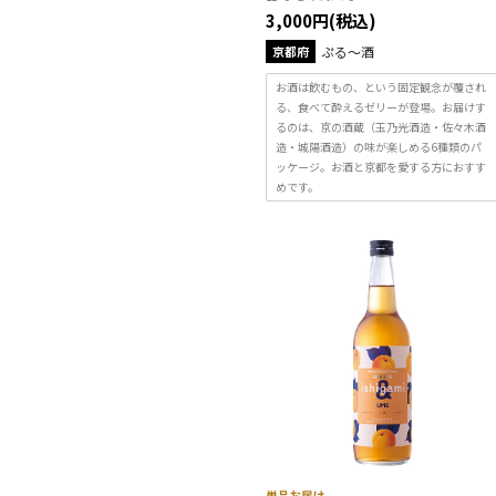
3,000円(税込)
京都府
ぷる～酒
お酒は飲むもの、という固定観念が覆され
る、食べて酔えるゼリーが登場。お届けす
るのは、京の酒蔵（玉乃光酒造・佐々木酒
造・城陽酒造）の味が楽しめる6種類のパ
ッケージ。お酒と京都を愛する方におすす
めです。