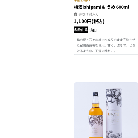
梅酒ishigami＆ うめ 600ml
手さげ封入可
1,100円(税込)
和歌山県
濱田
梅の郷・石神の地で木成りのまま完熟させ
た紀州南高梅を使用。甘く、濃厚で、とろ
けるような、王道の味わい。