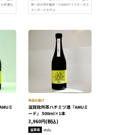
にも好適な
伸一氏が完全監修！OSAKAウイスキーのス
タンダードモデル
AMUミ
滋賀政所茶ハチミツ酒『AMUミ
ード』 500ml×1本
3,960円(税込)
滋賀県
etelu