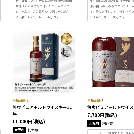
果汁は優しい乳白色にほのかな桃色の岡山
果汁は広島県瀬戸田町で大切に
白桃 １００%のみで作ったチューハイで
瀬戸田レモンのみで作ったチュ
す。上品な甘さと香りをお楽しみくださ
す。澄んだ味わいをお楽しみく
い。果汁3%／アルコール分3%。
汁3%／アルコール分3%。
悠歩ピュアモルトウイスキー12
悠歩ピュアモルトウイス
年
7,700円(税込)
11,000円(税込)
大阪府
利休蔵
大阪府
利休蔵
元サントリー白州マスターブレ