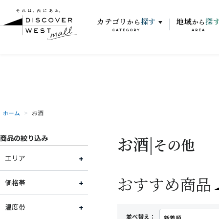
カテゴリ
探す
地域
探
から
から
CATEGORY
AREA
ホーム
>
お酒
お酒|
商品の絞り込み
その他
エリア
おすすめ商品
石川県
価格帯
滋賀県
～2,000円
温度帯
並べ替え：