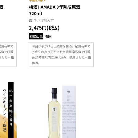
酒
梅酒HAMADA 3年熟成原酒
720ml
手さげ封入可
2,475円(税込)
和歌山県
濱田
紀州石神で
濱田が手がける伝統的な梅酒。紀州石神で
高梅を収穫
木成りのまま完熟させた紀州南高梅を収穫
させた本格
後24時間以内に漬け込み、熟成させた本格
梅酒。