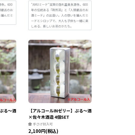
寺。600
”AMUミード”滋賀の隠れ里奥永源寺。600
類最古のお
年の伝統ある『政所茶』と『人類最古のお
を編んだミ
酒ミード』の出逢い。人の想いを編んだミ
ードとシロップで、大人も子供も一緒に楽
しめる、新しいお茶のかたち。
】ぷる～酒
【アルコールINゼリー】ぷる～酒
×佐々木酒造 4個SET
手さげ封入可
2,100円(税込)