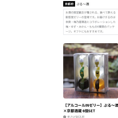
京都府
ぷる～酒
お酒の固定観念が覆される、食べて酔える
新感覚ゼリーの登場です。お届けするのは
奈良・梅乃宿酒造とコラボレーションした
梅・ゆず・みかん・ももの4種類のパッケ
ージ。ギフトにもおすすめです。
【アルコールINゼリー】ぷる～
×京都酒蔵 6個SET
手さげ封入可