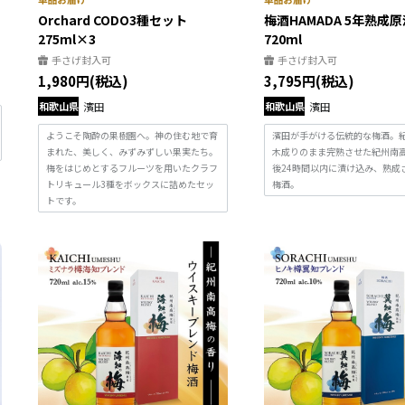
Orchard CODO3種セット
梅酒HAMADA 5年熟成原
275ml×3
720ml
手さげ封入可
手さげ封入可
1,980円(税込)
3,795円(税込)
和歌山県
濱田
和歌山県
濱田
ようこそ陶酔の果樹園へ。神の住む地で育
濱田が手がける伝統的な梅酒。
まれた、美しく、みずみずしい果実たち。
木成りのまま完熟させた紀州南
梅をはじめとするフルーツを用いたクラフ
後24時間以内に漬け込み、熟成
トリキュール3種をボックスに詰めたセッ
梅酒。
トです。