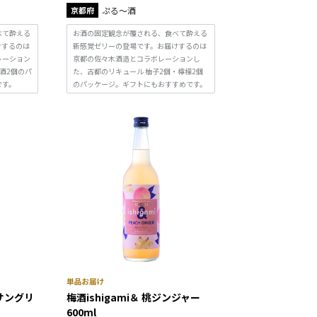
京都府
ぷる～酒
べて酔える
お酒の固定観念が覆される、食べて酔える
けするのは
新感覚ゼリーの登場です。お届けするのは
レーション
京都の佐々木酒造とコラボレーションし
子酒2個のパ
た、古都のリキュール 柚子2個・檸檬2個
です。
のパッケージ。ギフトにもおすすめです。
山サングリ
梅酒ishigami＆ 桃ジンジャー
600ml