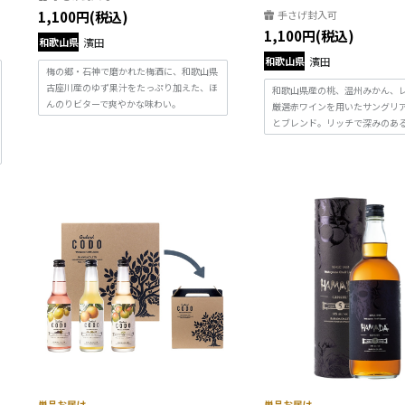
1,100円(税込)
手さげ封入可
1,100円(税込)
和歌山県
濱田
和歌山県
濱田
梅の郷・石神で磨かれた梅酒に、和歌山県
古座川産のゆず果汁をたっぷり加えた、ほ
和歌山県産の桃、温州みかん、
んのりビターで爽やかな味わい。
厳選赤ワインを用いたサングリ
とブレンド。リッチで深みのあ