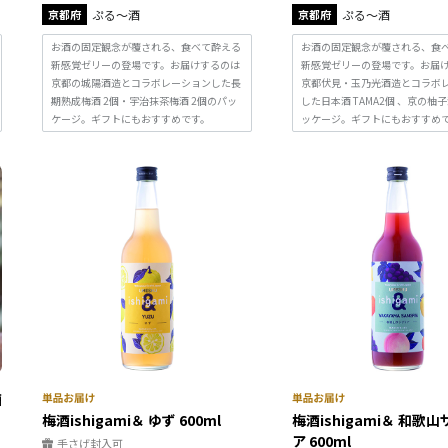
京都府
ぷる～酒
京都府
ぷる～酒
お酒の固定観念が覆される、食べて酔える
お酒の固定観念が覆される、食
新感覚ゼリーの登場です。お届けするのは
新感覚ゼリーの登場です。お届
京都の城陽酒造とコラボレーションした長
京都伏見・玉乃光酒造とコラボ
期熟成梅酒 2個・宇治抹茶梅酒 2個のパッ
した日本酒 TAMA2個 、京の柚
ケージ。ギフトにもおすすめです。
ッケージ。ギフトにもおすすめ
酒
梅酒ishigami＆ ゆず 600ml
梅酒ishigami＆ 和歌
ア 600ml
手さげ封入可