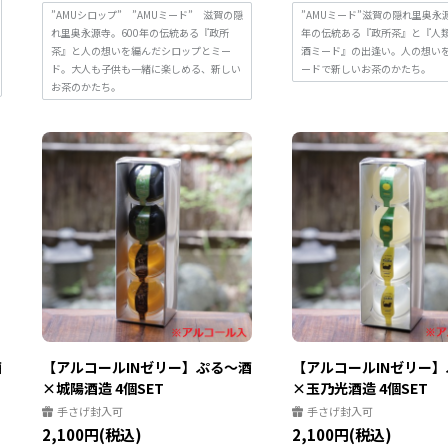
”AMUシロップ” ”AMUミード” 滋賀の隠
”AMUミード”滋賀の隠れ里奥永源
れ里奥永源寺。600年の伝統ある『政所
年の伝統ある『政所茶』と『人
茶』と人の想いを編んだシロップとミー
酒ミード』の出逢い。人の想い
ド。大人も子供も一緒に楽しめる、新しい
ードで新しいお茶のかたち。
お茶のかたち。
酒
【アルコールINゼリー】ぷる～酒
【アルコールINゼリー
×城陽酒造 4個SET
×玉乃光酒造 4個SET
手さげ封入可
手さげ封入可
2,100円(税込)
2,100円(税込)