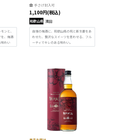
手さげ封入可
1,100円(税込)
和歌山県
濱田
レモンと、
自慢の梅酒に、和歌山県の桃と新生姜をあ
アを、梅酒
わせた、贅沢なスイーツを思わせる、フル
る味わい
ーティでキレのある味わい。