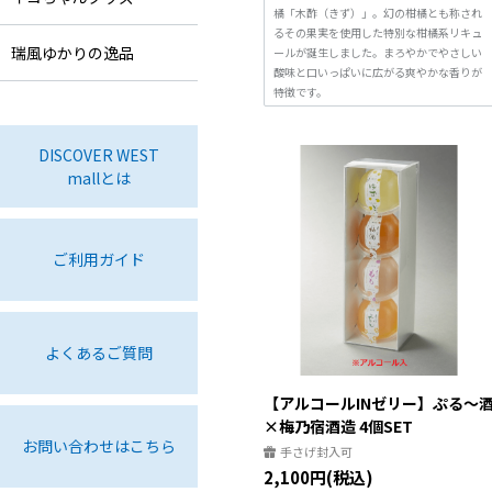
橘「木酢（きず）」。幻の柑橘とも称され
るその果実を使用した特別な柑橘系リキュ
瑞風ゆかりの逸品
ールが誕生しました。まろやかでやさしい
酸味と口いっぱいに広がる爽やかな香りが
特徴です。
DISCOVER WEST
mallとは
ご利用ガイド
よくあるご質問
【アルコールINゼリー】ぷる～
×梅乃宿酒造 4個SET
お問い合わせはこちら
手さげ封入可
2,100円(税込)