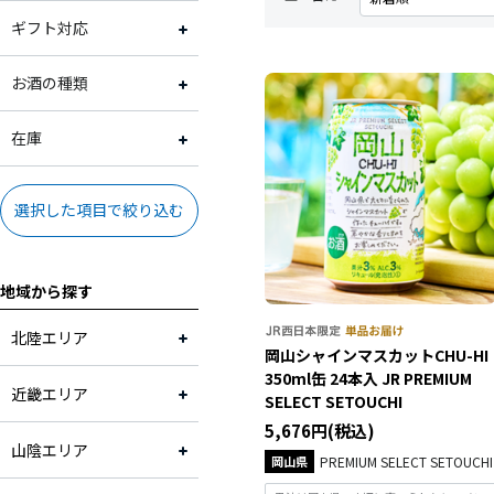
大阪府
2,001円～3,000円
常温
ギフト対応
和歌山県
3,001円～4,000円
冷蔵
ギフト対応可
お酒の種類
鳥取県
4,001円～5,000円
ギフト対応不可
日本酒
在庫
岡山県
5,001円～10,000円
ビール
在庫あり
選択した項目で絞り込む
広島県
10,001円～
焼酎
地域から探す
福岡県
ワイン
北陸エリア
岡山シャインマスカットCHU-HI
京都府
その他
350ml缶 24本入 JR PREMIUM
近畿エリア
SELECT SETOUCHI
5,676円(税込)
山陰エリア
岡山県
PREMIUM SELECT SETOUCHI