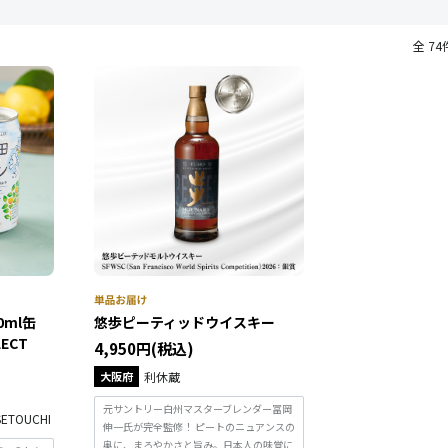
全 74
0ml缶
悠歩ピーティッドウイスキー
LECT
4,950円(税込)
大阪府
利休蔵
元サントリー白州マスターブレンダー冨岡
SETOUCHI
伸一氏が完全監修！ ピートのニュアンスの
奥に、まろやかさと旨み。日本人の味覚に