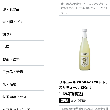
伸一氏が完全監修！ やさしくクセがなく、
飲みやすい。しかも奥深いデイリーウイス
卵・乳製品
キー。
米・麺・パン
調味料
お酒
お茶・飲料
工芸品・雑貨
リキュール CROP&CROPシトラ
花・植物
スリキュール 720ml
1,694円(税込)
鉄道関連グッズ
福岡県
紅乙女酒造
福岡県朝倉郡筑前町で生産される希少な柑
イコちゃんグッズ