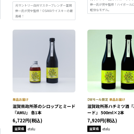
伸一氏が完全監修！ハイボール
元サントリー白州マスターブレンダー冨岡
軽快なモデル。
伸一氏が完全監修！OSAKAウイスキーの最
高峰！
滋賀県政所茶のシロップとミード
滋賀政所茶ハチミツ酒『
『AMU』 各1本
ード』 500ml×2本
6,722円(税込)
7,920円(税込)
滋賀県
etelu
滋賀県
etelu