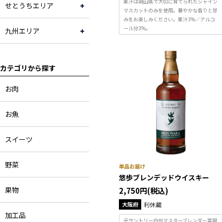
果汁は岡山県で大切に育てられたシャイン
せとうちエリア
マスカットのみを使用。華やかな香りと甘
みをお楽しみください。果汁3%／アルコ
ール分3%。
九州エリア
カテゴリから探す
お肉
お魚
スイーツ
野菜
悠歩ブレンデッドウイスキー
果物
2,750円(税込)
大阪府
利休蔵
加工品
元サントリー白州マスターブレンダー冨岡