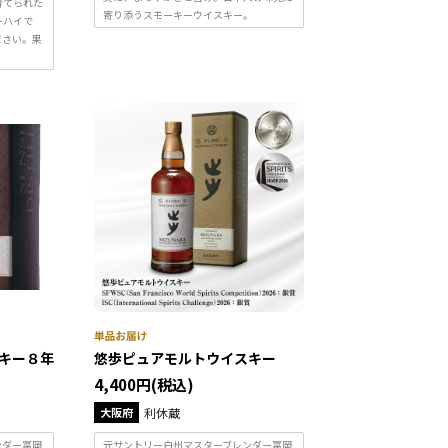
育てられた
寄り添うスモーキーウイスキー。
ーハイで
ださい。果
キー８年
悠歩ピュアモルトウイスキー
4,400円(税込)
大阪府
利休蔵
ンダー冨岡
元サントリー白州マスターブレンダー冨岡