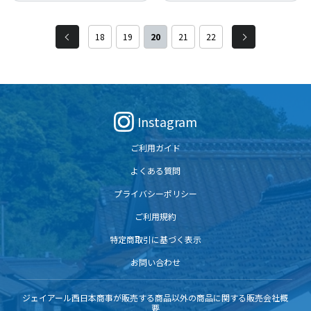
まりました。森との関りを育む樹木トレ
まりました。森との関りを育む樹木トレ
ーサビリティの仕組みで、「間伐位置」
ーサビリティの仕組みで、「間伐位置」
や「生きた時代」など個々のスペックを
や「生きた時代」など個々のスペックを
18
19
20
21
22
提供することで、木材の新たな価値を届
提供することで、木材の新たな価値を届
けます。
けます。
Instagram
ご利用ガイド
よくある質問
プライバシーポリシー
ご利用規約
特定商取引に基づく表示
お問い合わせ
ジェイアール西日本商事が販売する商品以外の商品に関する販売会社概
要