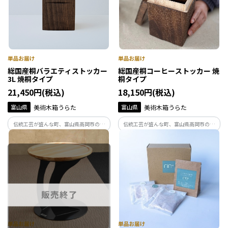
総国産桐バラエティストッカー
総国産桐コーヒーストッカー 焼
3L 焼桐タイプ
桐タイプ
21,450円(税込)
18,150円(税込)
富山県
美術木箱うらた
富山県
美術木箱うらた
伝統工芸が盛んな町、富山県高岡市の桐
伝統工芸が盛んな町、富山県高岡市の桐
箱製造業者の職人が創り出すキッチンで
箱製造業者の職人が創り出すキッチンで
活きる桐の箱。細部にまで職人技が込め
活きる桐の箱。細部にまで職人技が込め
られたオリジナル総国産桐の多用途スト
られたオリジナル総国産桐のコーヒーキ
ッカー。上質なキッチン空間をKIRIFTの
ャニスター。上質なキッチン空間を
ストッカーと共に。
KIRIFTのストッカーと共に