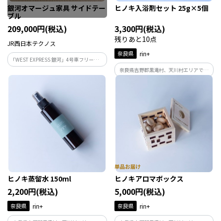
銀河オマージュ家具 サイドテー
ヒノキ入浴剤セット 25g×5個
ブル
209,000円(税込)
3,300円(税込)
残りあと10点
JR西日本テクノス
奈良県
rin+
「WEST EXPRESS 銀河」4号車フリースペ
ースの通路に設けられている木製丸形テ
奈良県吉野郡黒滝村、天川村エリアで、
ーブルの天板を使用したサイドテーブル
林業を営む豊永林業株式会社が自社山林
です。匠の手により完成した家具は、使用
にて間伐したヒノキ材を使用しています。
するだけで自宅に居ながら旅に出たよう
ヒノキ以外のものは一切含まれておりま
な気分に。
せん。
ヒノキ蒸留水 150ml
ヒノキアロマボックス
2,200円(税込)
5,000円(税込)
奈良県
rin+
奈良県
rin+