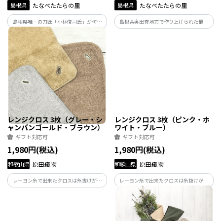
島根県
たなべたたらの里
島根県
たなべたたらの里
島根県唯一の刀匠「小林俊司氏」が何度
島根県奥出雲地方で作り上げられた最高
も折り返し鍛錬した玉鋼鋼材をフェイス
級の”玉鋼鋼材”は、日本屈指のパター職
にインサートしました。
人のもとに届けられ製品として仕上げら
れます。
レンジクロス 3枚（グレー・シ
レンジクロス 3枚（ピンク・ホ
ャンパンゴールド・ブラウン）
ワイト・ブルー）
ギフト対応可
ギフト対応可
1,980円(税込)
1,980円(税込)
和歌山県
原田織物
和歌山県
原田織物
レーヨン糸で出来たクロスは糸抜けが無
レーヨン糸で出来たクロスは糸抜けが無
く、異物混入の心配がなく、何よりも水
く、異物混入の心配がなく、何よりも水
に濡らして拭くだけで油汚れをそぎ落と
に濡らして拭くだけで油汚れをそぎ落と
し、ぬるま湯ですすぐだけで汚れがする
し、ぬるま湯ですすぐだけで汚れがする
りと落ちる洗剤要らずの便利なクロスで
りと落ちる洗剤要らずの便利なクロスで