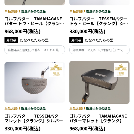
ゴルフパター TAMAHAGANE
ゴルフパター TESSENパター
パター トウ・ヒール【クラン
トゥ・ヒール【クランク】シル
ク】
バー
968,000円(税込)
330,000円(税込)
島根県
たなべたたらの里
島根県
たなべたたらの里
島根県奥出雲地方で作り上げられた最高
島根県唯一の刀匠「小林俊司氏」が何度
級の”玉鋼鋼材”は、日本屈指のパター職
も折り返し鍛錬した玉鋼鋼材をフェイス
人のもとに届けられ製品として仕上げら
にインサートしました。
れます。
ゴルフパター TESSENパター
ゴルフパター TAMAHAGANE
マレット【クランク】シルバー
パターマレット【クランク】
330,000円(税込)
968,000円(税込)