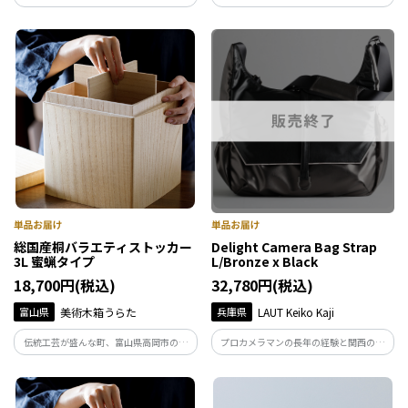
箱製造業者の職人が創り出すキッチンで
箱製造業者の職人が創り出すキッチンで
活きる桐の箱。細部にまで職人技が込め
活きる桐の箱。細部にまで職人技が込め
られたオリジナルの総国産桐の米びつ。
られたオリジナル総国産桐のパンストッ
上質なキッチン空間を『KIRIFT』のスト
カー。上質なキッチン空間を『KIRIFT』
ッカーと共に。
のストッカーと共に。
総国産桐バラエティストッカー
Delight Camera Bag Strap
3L 蜜蝋タイプ
L/Bronze x Black
18,700円(税込)
32,780円(税込)
富山県
美術木箱うらた
兵庫県
LAUT Keiko Kaji
伝統工芸が盛んな町、富山県高岡市の桐
プロカメラマンの長年の経験と関西の熟
箱製造業者の職人が創り出すキッチンで
練革職人が丁寧に作り上げた、機能性に
活きる桐の箱。細部にまで職人技が込め
優れたスタイリッシュなバッグ。それはま
られたオリジナル総国産桐の多用途スト
さにカメラバッグを超えたデイリーバッ
ッカー。上質なキッチン空間をKIRIFTの
グの誕生です。