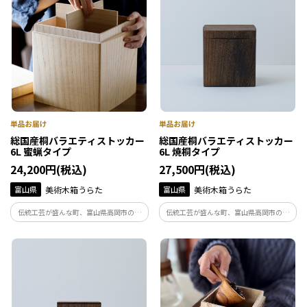
ストッカーと共に。
総国産桐バラエティストッカー
総国産桐バラエティストッカー
6L 蜜蝋タイプ
6L 焼桐タイプ
24,200円(税込)
27,500円(税込)
富山県
美術木箱うらた
富山県
美術木箱うらた
伝統工芸が盛んな町、富山県高岡市の桐
伝統工芸が盛んな町、富山県高岡市の桐
箱製造業者の職人が創り出すキッチンで
箱製造業者の職人が創り出すキッチンで
活きる桐の箱。細部にまで職人技が込め
活きる桐の箱。細部にまで職人技が込め
られたオリジナル総国産桐の多用途スト
られたオリジナル総国産桐の多用途スト
ッカー。上質なキッチン空間をKIRIFTの
ッカー。上質なキッチン空間をKIRIFTの
ストッカーと共に。
ストッカーと共に。