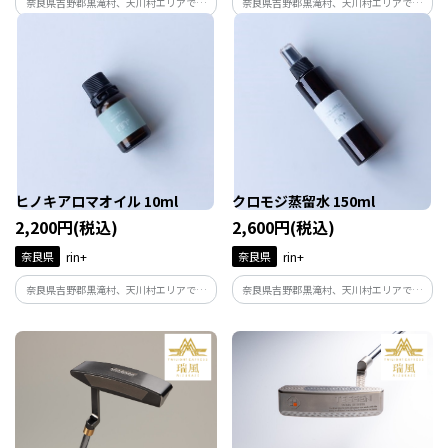
奈良県吉野郡黒滝村、天川村エリアで、
奈良県吉野郡黒滝村、天川村エリアで、
林業を営む豊永林業株式会社が自社山林
林業を営む豊永林業株式会社が自社山林
にて間伐したヒノキ材を使用し、水蒸気
にて間伐したヒノキ材を使用し、アロマ
蒸留法にて蒸留水を抽出しています。ヒノ
ボックス、ヒノキ玉を作っています。
キ以外のものは一切含まれておりませ
ん。
ヒノキアロマオイル 10ml
クロモジ蒸留水 150ml
2,200円(税込)
2,600円(税込)
奈良県
rin+
奈良県
rin+
奈良県吉野郡黒滝村、天川村エリアで、
奈良県吉野郡黒滝村、天川村エリアで、
林業を営む豊永林業株式会社が自社山林
林業を営む豊永林業株式会社が自社山林
にて間伐したヒノキ材を使用し、水蒸気
にて採取したクロモジを使用し、水蒸気
蒸留法にてオイルを抽出しています。ヒノ
蒸留法にて生成された蒸留水です。
キ以外のものは一切含まれておりませ
ん。