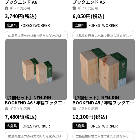
ブックエンド A6
ブックエンド A5
ギフト対応可
ギフト対応可
3,740円(税込)
6,050円(税込)
広島県
FORESTWORKER
広島県
FORESTWORKER
広島県庄原市の林業で新たな試みがはじ
広島県庄原市の林業で新たな試みがはじ
まりました。森との関りを育む樹木トレ
まりました。森との関りを育む樹木トレ
ーサビリティの仕組みで、「間伐位置」
ーサビリティの仕組みで、「間伐位置」
や「生きた時代」など個々のスペックを
や「生きた時代」など個々のスペックを
提供することで、木材の新たな価値を届
提供することで、木材の新たな価値を届
けます。
けます。
【2個セット】NEN-RIN
【2個セット】NEN-RIN
BOOKEND A6 / 年輪ブックエン
BOOKEND A5 / 年輪ブックエン
ド A6
ド A5
ギフト対応可
ギフト対応可
7,480円(税込)
12,100円(税込)
広島県
FORESTWORKER
広島県
FORESTWORKER
広島県庄原市の林業で新たな試みがはじ
広島県庄原市の林業で新たな試みがはじ