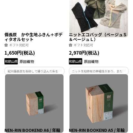
す。
す。
備長炭 かや生地ふきん＋ボデ
ニットエコバッグ（ベージュＳ
ィタオルセット
＆ベージュＬ）
ギフト対応可
ギフト対応可
1,650円(税込)
2,970円(税込)
和歌山県
原田織物
和歌山県
原田織物
紀州備長炭を粉砕して練り込んだ糸を使
ニット生地特有の伸縮性があり、また、
用しています。備長炭の特徴であるニオイ
メッシュ地のため、濡れても乾きが早く
を吸着する機能を活かし、体を洗うボデ
清潔にお使いいただけます。ちょっとした
ィタオルと日々の生活に必要なふきんと
お買い物にはＳサイズ、少し量の多いお
して製品化しております。
買い物にはＬサイズとお使い分けくださ
い。
NEN-RIN BOOKEND A6 / 年輪
NEN-RIN BOOKEND A5 / 年輪