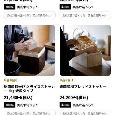
富山県
美術木箱うらた
富山県
美術木箱うらた
伝統工芸が盛んな町、富山県高岡市の桐
伝統工芸が盛んな町、富山県高岡市の桐
箱製造業者の職人が創り出すキッチンで
箱製造業者の職人が創り出すキッチンで
活きる桐の箱。細部にまで職人技が込め
活きる桐の箱。細部にまで職人技が込め
られたオリジナルの総国産桐の米びつ。
られたオリジナルの総国産桐の米びつ。
上質なキッチン空間を『KIRIFT』のスト
上質なキッチン空間を『KIRIFT』のスト
ッカーと共に。
ッカーと共に。
総国産桐米びつ ライスストッカ
総国産桐ブレッドストッカー
ー 2kg 焼桐タイプ
21,450円(税込)
24,200円(税込)
富山県
美術木箱うらた
富山県
美術木箱うらた
伝統工芸が盛んな町、富山県高岡市の桐
伝統工芸が盛んな町、富山県高岡市の桐