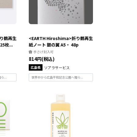
>折り鶴再生
<EARTH Hiroshima>折り鶴再生
枚...
紙ノート 銀の翼 A5・ 48p
手さげ封入可
814円(税込)
広島県
ソアラサービス
...
世界中から広島平和記念公園へ贈ら...