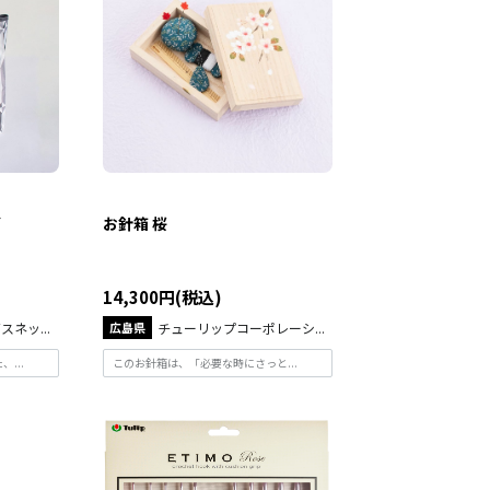
グ
お針箱 桜
14,300円(税込)
ネッ...
広島県
チューリップコーポレーシ...
...
このお針箱は、「必要な時にさっと...