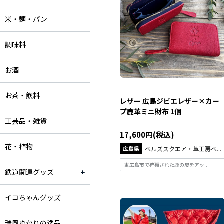
米・麺・パン
調味料
お酒
お茶・飲料
レザー 広島ジビエレザー×カー
プ鹿革ミニ財布 1個
工芸品・雑貨
17,600円(税込)
花・植物
広島県
ベルズスクエア・革工房ベ...
東広島市で狩猟された鹿の皮をアッ...
鉄道関連グッズ
イコちゃんグッズ
瑞風ゆかりの逸品