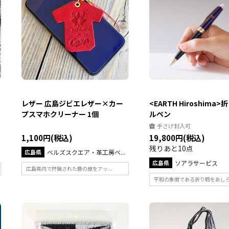
レザー 広島ジビエレザー×カー
<EARTH Hiroshima
プスマホクリーナー 1個
ルペン
手さげ封入可
1,100円(税込)
19,800円(税込)
残りあと10点
広島県
ベルズスクエア・革工房ベ...
広島県
ソアラサービス
広島県内で狩猟された鹿の皮をアッ...
平和の象徴である折り鶴をあしらっ