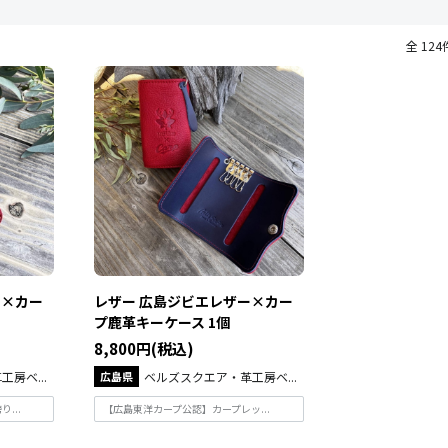
全 124
ー×カー
レザー 広島ジビエレザー×カー
プ鹿革キーケース 1個
8,800円(税込)
房ベ...
広島県
ベルズスクエア・革工房ベ...
...
【広島東洋カープ公認】カープレッ...