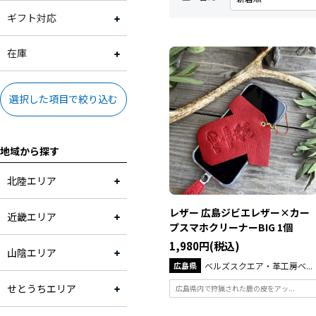
大阪府
2,001円～3,000円
常温
ギフト対応
兵庫県
3,001円～4,000円
ギフト対応可
在庫
奈良県
4,001円～5,000円
ギフト対応不可
在庫あり
選択した項目で絞り込む
和歌山県
5,001円～10,000円
地域から探す
鳥取県
10,001円～
北陸エリア
島根県
レザー 広島ジビエレザー×カー
近畿エリア
プスマホクリーナーBIG 1個
岡山県
1,980円(税込)
山陰エリア
広島県
広島県
ベルズスクエア・革工房ベ...
せとうちエリア
広島県内で狩猟された鹿の皮をアッ...
山口県