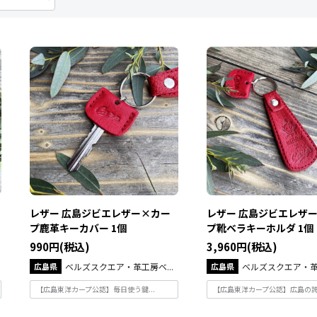
レザー 広島ジビエレザー×カー
レザー 広島ジビエレザ
プ鹿革キーカバー 1個
プ靴ベラキーホルダ 1個
990円(税込)
3,960円(税込)
広島県
ベルズスクエア・革工房ベ...
広島県
ベルズスクエア・革工
【広島東洋カープ公認】毎日使う鍵...
【広島東洋カープ公認】広島の誇り