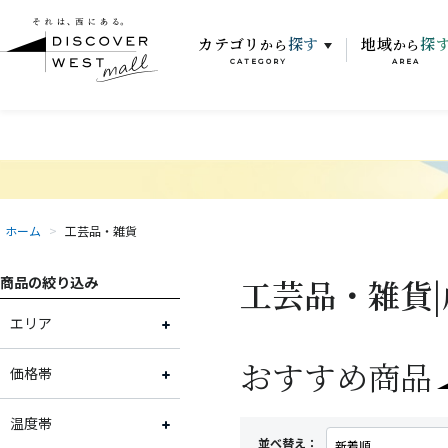
カテゴリ
探す
地域
探
から
から
CATEGORY
AREA
ホーム
>
工芸品・雑貨
工芸品・雑貨|
商品の絞り込み
エリア
おすすめ商品
富山県
価格帯
石川県
～2,000円
温度帯
並べ替え：