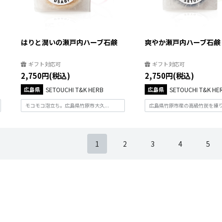
はりと潤いの瀬戸内ハーブ石鹸
爽やか瀬戸内ハーブ石鹸
ギフト対応可
ギフト対応可
2,750円(税込)
2,750円(税込)
広島県
SETOUCHI T&K HERB
広島県
SETOUCHI T&K HE
モコモコ泡立ち。広島県竹原市大久...
広島県竹原市産の高級竹炭を練り込
1
2
3
4
5