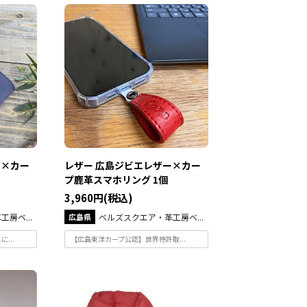
ー×カー
レザー 広島ジビエレザー×カー
プ鹿革スマホリング 1個
3,960円(税込)
房ベ...
広島県
ベルズスクエア・革工房ベ...
...
【広島東洋カープ公認】世界特許取...