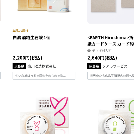
白鴻 酒粕生石鹸 1個
<EARTH Hiroshima
紙カードケース カード約25
手さげ封入可
2,200円(税込)
2,640円(税込)
広島県
盛川酒造株式会社
広島県
ソアラサービス
使い心地はまるで酒粕そのもので洗...
世界中から広島平和記念公園へ贈ら