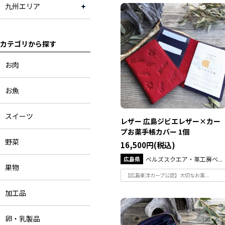
九州エリア
福岡県
京都府
カテゴリから探す
お肉
お魚
スイーツ
レザー 広島ジビエレザー×カー
プお薬手帳カバー 1個
野菜
16,500円(税込)
広島県
ベルズスクエア・革工房ベ...
果物
【広島東洋カープ公認】大切なお薬...
加工品
卵・乳製品