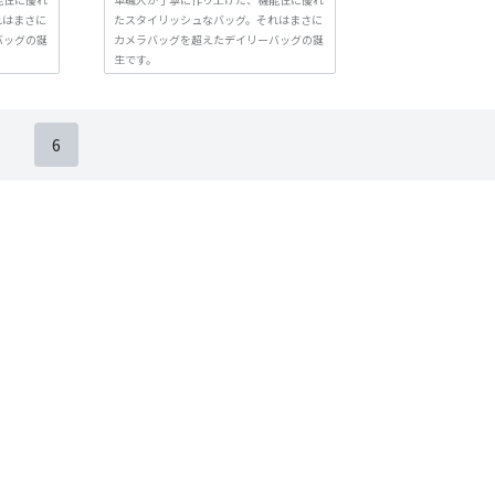
れはまさに
たスタイリッシュなバッグ。それはまさに
バッグの誕
カメラバッグを超えたデイリーバッグの誕
生です。
6