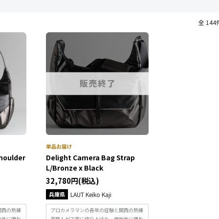
全 144
houlder
Delight Camera Bag Strap
L/Bronze x Black
32,780円(税込)
兵庫県
LAUT Keiko Kaji
関西の熟練
プロカメラマンの長年の経験と関西の熟練
能性に優れ
革職人が丁寧に作り上げた、機能性に優れ