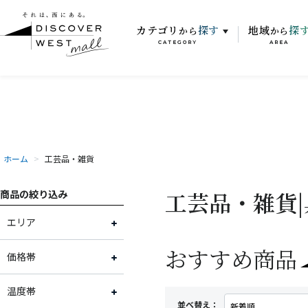
カテゴリ
探す
地域
探
から
から
CATEGORY
AREA
ホーム
>
工芸品・雑貨
工芸品・雑貨|
商品の絞り込み
エリア
おすすめ商品
富山県
価格帯
石川県
～2,000円
温度帯
並べ替え：