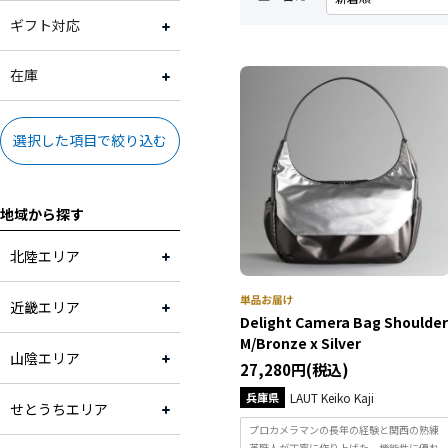
大阪府
2,001円～3,000円
常温
ギフト対応
兵庫県
3,001円～4,000円
ギフト対応可
在庫
奈良県
4,001円～5,000円
ギフト対応不可
在庫あり
選択した項目で絞り込む
和歌山県
5,001円～10,000円
地域から探す
鳥取県
10,001円～
北陸エリア
島根県
近畿エリア
Delight Camera Bag Shoulder
岡山県
M/Bronze x Silver
山陰エリア
27,280円(税込)
広島県
兵庫県
LAUT Keiko Kaji
せとうちエリア
山口県
プロカメラマンの長年の経験と関西の熟練
革職人が丁寧に作り上げた、機能性に優れ