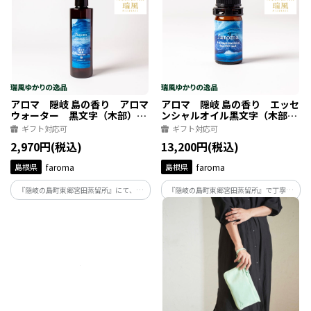
るカードフレグランス（10枚入り）
アクリームです。
アロマ 隠岐 島の香り アロマ
アロマ 隠岐 島の香り エッセ
ウォーター 黒文字（木部）
ンシャルオイル黒文字（木部）
200ml
5ml
ギフト対応可
ギフト対応可
2,970円(税込)
13,200円(税込)
島根県
faroma
島根県
faroma
『隠岐の島町東郷宮田蒸留所』にて、隠
『隠岐の島町東郷宮田蒸留所』で丁寧に
岐の島に自生する黒文字から水蒸気蒸留
抽出した、希少なエッセンシャルオイ
法で抽出した芳香蒸留水を、生のままボ
ル。木部と、枝葉を別々に蒸留し、2種の
トル詰。無添加、自然の力そのままのア
香りを抽出しています。 ～樹木の凛とし
ロマウォーターです。香りは「木部」と
た強さと 趣ある華やかな いにしえの森の
「枝葉」の2種。
香り～