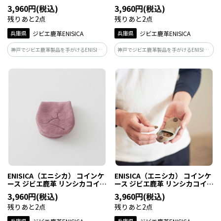
ンケース ラムネ 1個
ンケース 茅葺（かやぶき） 1個
3,960円(税込)
3,960円(税込)
残りあと2点
残りあと2点
兵庫県
ジビエ鹿革ENISICA
兵庫県
ジビエ鹿革ENISICA
神戸でジビエ鹿革製品を手がけるENISICA
神戸でジビエ鹿革製品を手がけるENISICA
が作った、しなやかで軽い、容量たっぷ
が作った、しなやかで軽い、容量たっぷ
りの小銭入れ。カラーはラムネ。沖縄・
りの小銭入れ。カラーは茅葺（かやぶ
慶良間諸島の海に浮かぶ、きらめく泡を
き）。人々と自然が共存する里山の暮ら
イメージしたペールグリーン。
し、その懐かしい原風景にちなんだキャ
メル。
ENISICA（エニシカ） コインケ
ENISICA（エニシカ） コインケ
ース ジビエ鹿革 リンシカコイ
ース ジビエ鹿革 リンシカコイ
ンケース 紅杉（べにすぎ） 1個
ンケース 雪曇（ゆきぐもり） 1
3,960円(税込)
3,960円(税込)
個
残りあと2点
残りあと2点