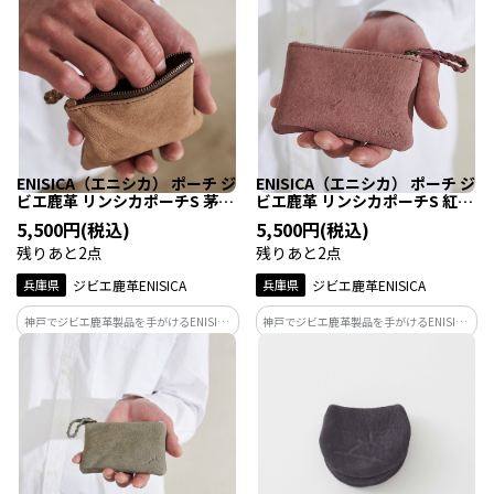
よいサイズのポーチ。カラーは古墨（こ
よいサイズのポーチ。カラーはラムネ。
ぼく）。弥生時代の墨や硯が出土してい
沖縄・慶良間諸島の海に浮かぶ、きらめ
る九州、そのルーツの黒を表すダークグ
く泡をイメージしたペールグリーン。
レー。
ENISICA（エニシカ） ポーチ ジ
ENISICA（エニシカ） ポーチ ジ
ビエ鹿革 リンシカポーチS 茅葺
ビエ鹿革 リンシカポーチS 紅杉
（かやぶき） 1個
（べにすぎ） 1個
5,500円(税込)
5,500円(税込)
残りあと2点
残りあと2点
兵庫県
ジビエ鹿革ENISICA
兵庫県
ジビエ鹿革ENISICA
神戸でジビエ鹿革製品を手がけるENISICA
神戸でジビエ鹿革製品を手がけるENISICA
が作った、しなやかで軽い、使い勝手の
が作った、しなやかで軽く、どこにでも
よいサイズのポーチ。カラーは茅葺（か
連れて行きたくなるポーチ。カラーは紅
やぶき）。人々と自然が共存する里山の
杉（べにすぎ）。屋久杉の内側に潜む、
暮らし、その懐かしい原風景にちなんだ
赤土の大地のエネルギーに満ちたアッシ
キャメル。
ュピンク。