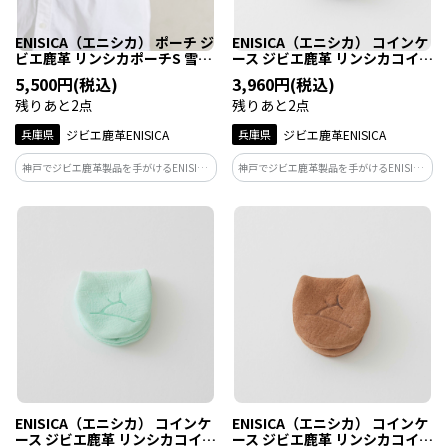
ENISICA（エニシカ） ポーチ ジ
ENISICA（エニシカ） コインケ
ビエ鹿革 リンシカポーチS 雪曇
ース ジビエ鹿革 リンシカコイ
（ゆきぐもり） 1個
ンケース 古墨（こぼく） 1個
5,500円(税込)
3,960円(税込)
残りあと2点
残りあと2点
兵庫県
ジビエ鹿革ENISICA
兵庫県
ジビエ鹿革ENISICA
神戸でジビエ鹿革製品を手がけるENISICA
神戸でジビエ鹿革製品を手がけるENISICA
が作った、しなやかで軽い、使い勝手の
が作った、しなやかで軽い、容量たっぷ
よいサイズのポーチ。カラーは雪曇（ゆ
りの小銭入れ。カラーは古墨（こぼ
きぐもり）、極寒の大地・北海道の、薄
く）。弥生時代の墨や硯が出土している
日が差し込む雪景色を思わせるライトグ
九州、そのルーツの黒を表すダークグレ
レー。
ー。
ENISICA（エニシカ） コインケ
ENISICA（エニシカ） コインケ
ース ジビエ鹿革 リンシカコイ
ース ジビエ鹿革 リンシカコイ