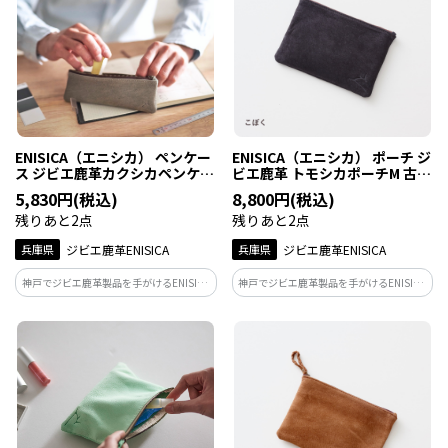
ENISICA（エニシカ） ペンケー
ENISICA（エニシカ） ポーチ ジ
ス ジビエ鹿革カクシカペンケー
ビエ鹿革 トモシカポーチM 古墨
ス 雪曇（ゆきぐもり） 1個
（こぼく） 1個
5,830円(税込)
8,800円(税込)
残りあと2点
残りあと2点
兵庫県
ジビエ鹿革ENISICA
兵庫県
ジビエ鹿革ENISICA
神戸でジビエ鹿革製品を手がけるENISICA
神戸でジビエ鹿革製品を手がけるENISICA
が作った、筆記具をやさしくまとめるペ
が作った、しなやかで軽い、見た目より
ンケース。カラーは雪曇（ゆきぐも
たくさん入るポーチ。カラーは古墨（こ
り）、極寒の大地・北海道の、薄日が差
ぼく）。弥生時代の墨や硯が出土してい
し込む雪景色を思わせるライトグレー。
る九州、そのルーツの黒を表すダークグ
レー。