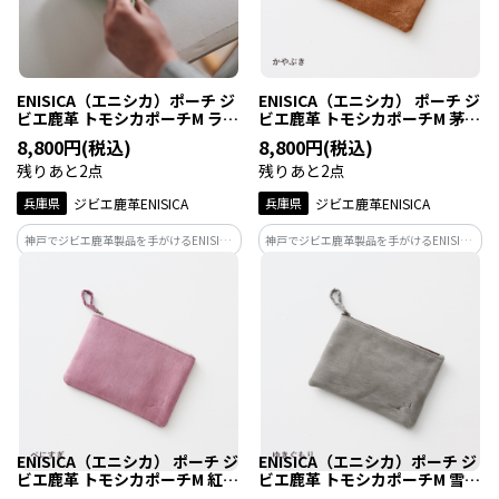
ENISICA（エニシカ）ポーチ ジ
ENISICA（エニシカ） ポーチ ジ
ビエ鹿革 トモシカポーチM ラム
ビエ鹿革 トモシカポーチM 茅葺
ネ 1個
（かやぶき） 1個
8,800円(税込)
8,800円(税込)
残りあと2点
残りあと2点
兵庫県
ジビエ鹿革ENISICA
兵庫県
ジビエ鹿革ENISICA
神戸でジビエ鹿革製品を手がけるENISICA
神戸でジビエ鹿革製品を手がけるENISICA
が作った、しなやかで軽い、見た目より
が作った、しなやかで軽い、見た目より
たくさん入るポーチ。カラーはラムネ。
たくさん入るポーチ。カラーは茅葺（か
沖縄・慶良間諸島の海に浮かぶ、きらめ
やぶき）。人々と自然が共存する里山の
く泡をイメージしたペールグリーン。
暮らし、その懐かしい原風景にちなんだ
キャメル。
ENISICA（エニシカ） ポーチ ジ
ENISICA（エニシカ）ポーチ ジ
ビエ鹿革 トモシカポーチM 紅杉
ビエ鹿革 トモシカポーチM 雪曇
（べにすぎ） 1個
（ゆきぐもり） 1個