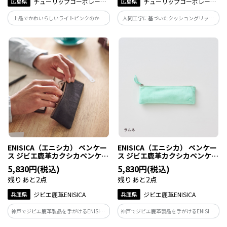
広島県
チューリップコーポレーシ
広島県
チューリップコーポレーシ
ョン
ョン
上品でかわいらしいライトピンクのかぎ
人間工学に基づいたクッショングリップ
先、グリップはにぎりやすくフレンチピ
が持ちやすく、高品質でなめらかな針先
ンクグラデーション、とじ針（太・細）と
は糸をすくいやすいスムーズな編み心
イタリア製はさみはオリジナルのピンク
地。手にやさしく疲れにくいと評判のエ
ゴールドめっき仕様、オーストリッチ風
ティモのかぎ針に、目にもやさしいマッ
専用ケース付き
ト調の赤色が特長です
ENISICA（エニシカ） ペンケー
ENISICA（エニシカ） ペンケー
ス ジビエ鹿革カクシカペンケー
ス ジビエ鹿革カクシカペンケー
ス 古墨（こぼく） 1個
ス ラムネ 1個
5,830円(税込)
5,830円(税込)
残りあと2点
残りあと2点
兵庫県
ジビエ鹿革ENISICA
兵庫県
ジビエ鹿革ENISICA
神戸でジビエ鹿革製品を手がけるENISICA
神戸でジビエ鹿革製品を手がけるENISICA
が作った、筆記具をやさしくまとめるペ
が作った、筆記具をやさしくまとめるペ