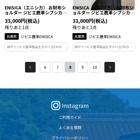
ENISICA（エニシカ） お財布シ
ENISICA（エニシカ） お財布シ
ョルダー ジビエ鹿革シブシカク
ョルダー ジビエ鹿革シブシカク
ラッチ 古墨（こぼく） 1個
ラッチ ラムネ 1個
33,000円(税込)
33,000円(税込)
残りあと1点
残りあと1点
兵庫県
ジビエ鹿革ENISICA
兵庫県
ジビエ鹿革ENISICA
神戸でジビエ鹿革製品を手がけるENISICA
神戸でジビエ鹿革製品を手がけるENISICA
が作った、しなやかで軽く、どこにでも
が作った、しなやかで軽く、どこにでも
連れて行きたくなるバッグ。カラーは古墨
連れて行きたくなるバッグ。カラーはラム
（こぼく）。弥生時代の墨や硯が出土し
ネ。沖縄・慶良間諸島の海に浮かぶ、き
6
7
8
9
10
ている九州、そのルーツの黒を表すダー
らめく泡をイメージしたペールグリーン。
クグレー。
Instagram
ご利用ガイド
よくある質問
プライバシーポリシー