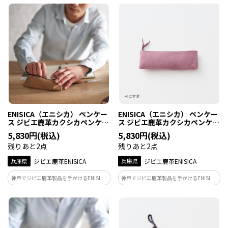
ンケース。カラーは古墨（こぼく）。弥
ンケース。カラーはラムネ。沖縄・慶良
生時代の墨や硯が出土している九州、そ
間諸島の海に浮かぶ、きらめく泡をイメ
のルーツの黒を表すダークグレー。
ージしたペールグリーン。
ENISICA（エニシカ） ペンケー
ENISICA（エニシカ） ペンケー
ス ジビエ鹿革カクシカペンケー
ス ジビエ鹿革カクシカペンケー
ス 茅葺（かやぶき） 1個
ス 紅杉（べにすぎ） 1個
5,830円(税込)
5,830円(税込)
残りあと2点
残りあと2点
兵庫県
ジビエ鹿革ENISICA
兵庫県
ジビエ鹿革ENISICA
神戸でジビエ鹿革製品を手がけるENISICA
神戸でジビエ鹿革製品を手がけるENISICA
が作った、筆記具をやさしくまとめるペ
が作った、筆記具をやさしくまとめるペ
ンケース。カラーは茅葺（かやぶき）。
ンケース。カラーは紅杉（べにすぎ）。
人々と自然が共存する里山の暮らし、そ
屋久杉の内側に潜む、赤土の大地のエネ
の懐かしい原風景にちなんだキャメル。
ルギーに満ちたアッシュピンク。