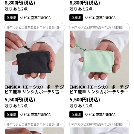
8,800円(税込)
8,800円(税込)
残りあと2点
残りあと2点
兵庫県
ジビエ鹿革ENISICA
兵庫県
ジビエ鹿革ENISICA
神戸でジビエ鹿革製品を手がけるENISICA
神戸でジビエ鹿革製品を手がけるENISICA
が作った、しなやかで軽い、見た目より
が作った、しなやかで軽い、見た目より
たくさん入るポーチ。カラーは紅杉（べ
たくさん入るポーチ。カラーは雪曇（ゆ
にすぎ）。屋久杉の内側に潜む、赤土の
きぐもり）、極寒の大地・北海道の、薄
大地のエネルギーに満ちたアッシュピン
日が差し込む雪景色を思わせるライトグ
ク。
レー。
ENISICA（エニシカ） ポーチ ジ
ENISICA（エニシカ） ポーチ ジ
ビエ鹿革 リンシカポーチS 古墨
ビエ鹿革 リンシカポーチS ラム
（こぼく） 1個
ネ 1個
5,500円(税込)
5,500円(税込)
残りあと2点
残りあと2点
兵庫県
ジビエ鹿革ENISICA
兵庫県
ジビエ鹿革ENISICA
神戸でジビエ鹿革製品を手がけるENISICA
神戸でジビエ鹿革製品を手がけるENISICA
が作った、しなやかで軽い、使い勝手の
が作った、しなやかで軽い、使い勝手の