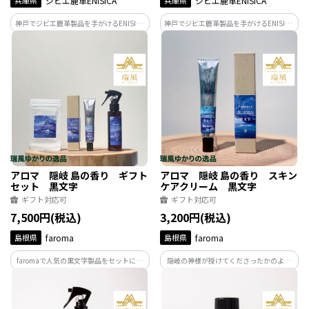
兵庫県
ジビエ鹿革ENISICA
兵庫県
ジビエ鹿革ENISICA
神戸でジビエ鹿革製品を手がけるENISICA
神戸でジビエ鹿革製品を手がけるENISICA
が作った、しなやかで軽い、容量たっぷ
が作った、しなやかで軽い、容量たっぷ
りの小銭入れ。カラーは紅杉（べにす
りの小銭入れ。カラーは雪曇（ゆきぐも
ぎ）。屋久杉の内側に潜む、赤土の大地
り）、極寒の大地・北海道の、薄日が差
のエネルギーに満ちたアッシュピンク。
し込む雪景色を思わせるライトグレー。
アロマ 隠岐 島の香り ギフト
アロマ 隠岐 島の香り スキン
セット 黒文字
ケアクリーム 黒文字
ギフト対応可
ギフト対応可
7,500円(税込)
3,200円(税込)
島根県
faroma
島根県
faroma
faromaで人気の黒文字製品をセットにし
隠岐の神様が授けてくださったかのよう
ました。無添加のアロマウォーター、オ
な 深く、甘く、爽やかな香りで、瑞々し
ーガニック処方のスキンケアクリーム、
く滑らかな使い心地。 まるで四季折々
精油の香りをそのままお楽しみいただけ
の、隠岐の景色を彷彿とさせるスキンケ