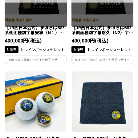
【JR西日本公式】まほろば683
【JR西日本公式】まほろば683
系側面種別字幕安寧（N１）字
系側面種別字幕悠久（N2）字幕
幕6本セット
6本セット
400,000円(税込)
400,000円(税込)
兵庫県
トレインボックスセレクト
兵庫県
トレインボックスセレクト
まほろば（安寧）のダイヤ改正で発生し
まほろば（悠久）のダイヤ改正で発生し
た683系の側面字幕です。編成まるごと6
た683系の側面字幕です。編成まるごと6
本の限定セットです
本の限定セットです