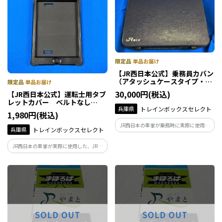
【JR西日本公式】乗務員カバン
（アタッシュケースタイプ・使
用品)
30,000円(税込)
【JR西日本公式】運転士用タブ
レットカバー ベルトなし
兵庫県
トレインボックスセレクト
（iPad mini対応・使用品）
1,980円(税込)
JR西日本の車掌が乗務時に実際に使用し
兵庫県
トレインボックスセレクト
ていた乗務員カバンです。
JR西日本の車掌が実際に使用した、JR西
日本ロゴ入りのタブレットカバーです。