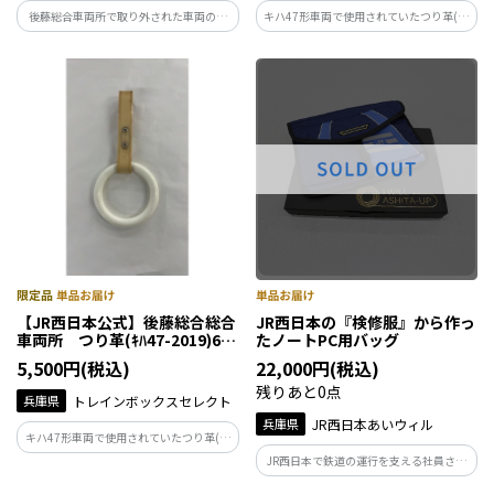
後藤総合車両所で取り外された車両のつ
キハ47形車両で使用されていたつり革(ｷﾊ
り革を6本セットにして販売します。
47-3018)を6本セットにして販売します。
【JR西日本公式】後藤総合総合
JR西日本の『検修服』から作っ
車両所 つり革(ｷﾊ47-2019)6本
たノートPC用バッグ
セット(ショートサイズ)
5,500円(税込)
22,000円(税込)
残りあと0点
兵庫県
トレインボックスセレクト
兵庫県
JR西日本あいウィル
キハ47形車両で使用されていたつり革(ｷﾊ
47-2019)を)を6本セットにして販売しま
JR西日本で鉄道の運行を支える社員さん
す。
が着用していた制服・エンブレムを使用