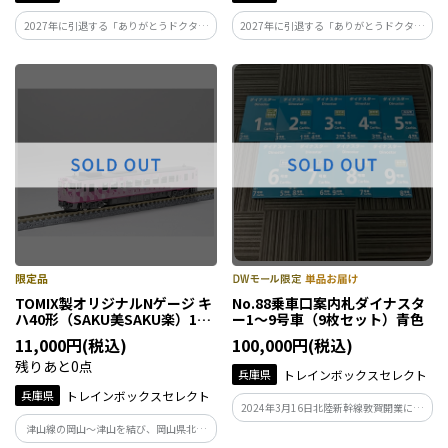
2027年に引退する「ありがとうドクター
2027年に引退する「ありがとうドクター
イエロー」シリーズ♪
イエロー」シリーズ♪
TOMIX製オリジナルNゲージ キ
No.88乗車口案内札ダイナスタ
ハ40形（SAKU美SAKU楽）1両
ー1～9号車（9枚セット）青色
単品
11,000円(税込)
100,000円(税込)
残りあと0点
兵庫県
トレインボックスセレクト
兵庫県
トレインボックスセレクト
2024年3月16日北陸新幹線敦賀開業にと
もない、駅で使用されていた駅備品の取
津山線の岡山～津山を結び、岡山県北エ
り外しを行いました。今まで、多くのお
リアをめぐる美しきを作る「SAKU美