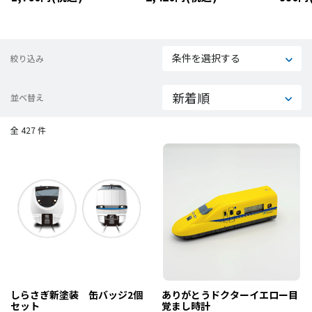
４＆１
条件を選択する
絞り込み
並べ替え
全 427 件
しらさぎ新塗装 缶バッジ2個
ありがとうドクターイエロー目
セット
覚まし時計