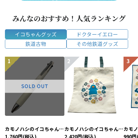
みんなのおすすめ！人気ランキング
イコちゃんグッズ
ドクターイエロー
鉄道古物
その他鉄道グッズ
カモノハシのイコちゃん×
カモノハシのイコちゃん×
カモ
北欧 ジェットストリーム
北欧 トートバッグ
北欧
1,760円(税込)
2,420円(税込)
990円