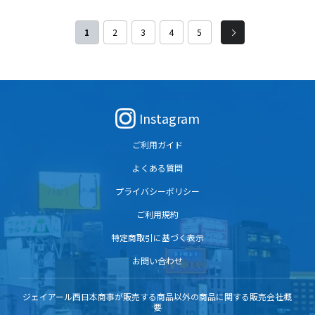
客さまをお迎え、お見送りをさせていた
SAKU楽」が鉄道模型として初めて登場！
だいた、思い出がつまった駅の備品の一
1
2
3
4
5
部を販売します。
Instagram
ご利用ガイド
よくある質問
プライバシーポリシー
ご利用規約
特定商取引に基づく表示
お問い合わせ
ジェイアール西日本商事が販売する商品以外の商品に関する販売会社概
要