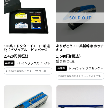
500系・ドクターイエロー引退
ありがとう 500系新幹線 ホッチ
公式ビジュアル ピンバッジセ
キス
ット
2,420円(税込)
1,540円(税込)
残りあと0点
兵庫県
トレインボックスセレクト
兵庫県
トレインボックスセレクト
★500系新幹線＆ドクターイエロー引退記
念★JR西日本の駅などで掲出されている
500系新幹線の形をしたホッチキスです。
ポスターデザインがグッズ化♪