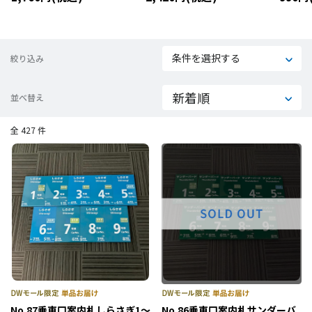
４＆１
条件を選択する
絞り込み
並べ替え
全 427 件
No.87乗車口案内札しらさぎ1～
No.86乗車口案内札サンダーバ