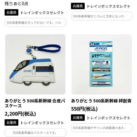
残りあと0点
兵庫県
トレインボックスセレクト
兵庫県
トレインボックスセレクト
500系新幹線がころんと立体になったキー
ホルダーです。
500系新幹線のネックピローです。ベルト
の長さが調整できる為、子供も大人も使
える♪お好みのフィット感で使用可能で
す。
ありがとう 500系新幹線 合皮パ
ありがとう 500系新幹線 絆創膏
スケース
550円(税込)
2,200円(税込)
兵庫県
トレインボックスセレクト
兵庫県
トレインボックスセレクト
500系新幹線デザインの絆創膏５枚入りで
500系新幹線のパスケースです。
す。