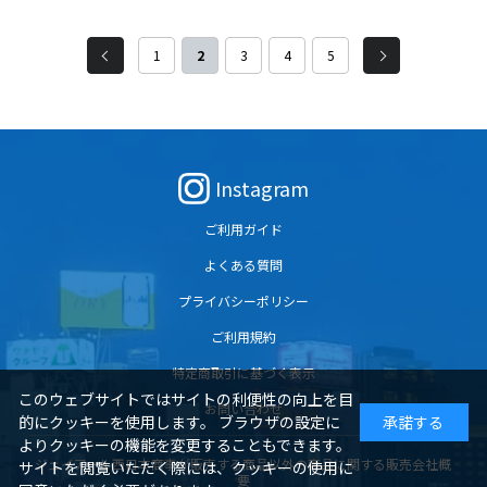
1
2
3
4
5
Instagram
ご利用ガイド
よくある質問
プライバシーポリシー
ご利用規約
特定商取引に基づく表示
このウェブサイトではサイトの利便性の向上を目
お問い合わせ
的にクッキーを使用します。 ブラウザの設定に
承諾する
よりクッキーの機能を変更することもできます。
ジェイアール西日本商事が販売する商品以外の商品に関する販売会社概
サイトを閲覧いただく際には、クッキーの使用に
要