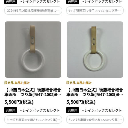
兵庫県
トレインボックスセレクト
兵庫県
トレインボックスセレクト
2024年3月16日北陸新幹線敦賀開業にと
キハ47形車両で使用されていたつり革を6
もない、駅で使用されていた駅備品の取
本セットにして販売します。
り外しを行いました。今まで、多くのお
客さまをお迎え、お見送りをさせていた
だいた、思い出がつまった駅の備品の一
部を販売します。
【JR西日本公式】後藤総合総合
【JR西日本公式】後藤総合総合
車両所 つり革(ｷﾊ47-2008)6本
車両所 つり革(ｷﾊ47-2005)6本
セット(ショートサイズ)
セット(ショートサイズ)
5,500円(税込)
5,500円(税込)
兵庫県
トレインボックスセレクト
兵庫県
トレインボックスセレクト
キハ47形車両で使用されていたつり革(ｷﾊ
キハ47形車両で使用されていたつり革(ｷﾊ
47-2008)を6本セットにして販売します。
47-2005)を6本セットにして販売します。