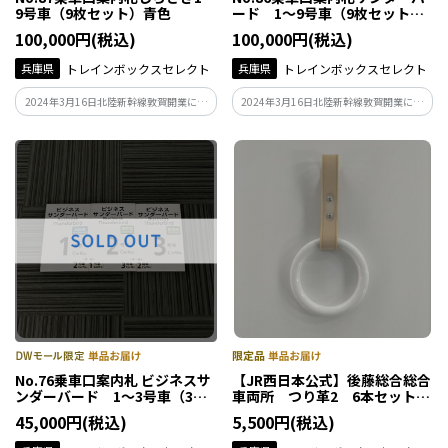
9号車（9枚セット）青色
ード 1～9号車（9枚セット）
緑色
100,000円(税込)
100,000円(税込)
兵庫県
トレインボックスセレクト
兵庫県
トレインボックスセレクト
2024年3月16日北陸新幹線敦賀開業にと
2024年3月16日北陸新幹線敦賀開業にと
もない、駅で使用されていた駅備品の取
もない、駅で使用されていた駅備品の取
り外しを行いました。今まで、多くのお
り外しを行いました。今まで、多くのお
客さまをお迎え、お見送りをさせていた
客さまをお迎え、お見送りをさせていた
だいた、思い出がつまった駅の備品の一
だいた、思い出がつまった駅の備品の一
部を販売します。
部を販売します。
No.76乗車口案内札 ビジネスサ
【JR西日本公式】後藤総合総合
ンダーバード 1～3号車（3枚
車両所 つり革2 6本セット
セット） （芦原温泉駅）
(ショートサイズ)
45,000円(税込)
5,500円(税込)