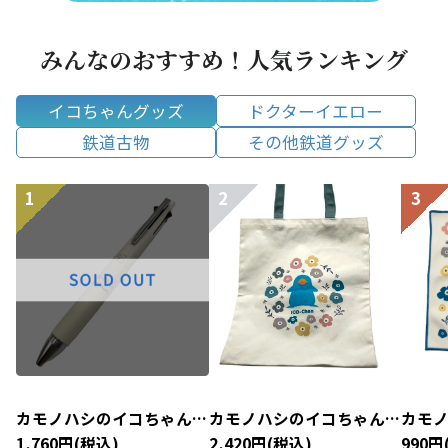
みんなのおすすめ！人気ランキング
イコちゃんグッズ
ドクターイエロー
鉄道古物
その他鉄道グッズ
カモノハシのイコちゃん×
カモノハシのイコちゃん×
カモ
北欧 ジェットストリーム
北欧 トートバッグ
北欧
1,760円(税込)
2,420円(税込)
990円