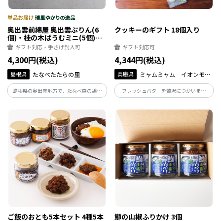
奥出雲前綿屋 奥出雲ぷりん(6
クッキーのギフト 18個入り
個)・桂の木ばうむミニ(5個)セ
ット
ギフト対応・手さげ封入可
ギフト対応可
4,300円(税込)
4,344円(税込)
島根県
たなべたたらの里
兵庫県
ミャムミャム イオンモー
ル伊丹店
島根県の奥出雲地方で、たなべ森の鶏舎
フレッシュバターを贅沢につかいまし
が生産している平飼い放牧卵「彩り天佑
た。5種類のサブレ（紅茶・レモン・チョ
卵」を使用したプリンとバウムクーヘン
コ・チーズ・ヘーゼルナッツ）とブール
のセット。上質なたまごの風味を感じら
ドネージュを各3個ずつ詰め合わせまし
れるスイーツをお楽しみください。
た。
ご飯のおとも5本セット 4種5本
鰤の山椒ふりかけ 3個