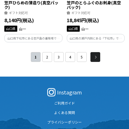
笠戸ひらめの薄造り(真空パッ
笠戸のとらふぐのお刺身(真空
ク)
パック)
ギフト対応可
ギフト対応可
8,140円(税込)
18,845円(税込)
山口県
山一
山口県
山一
山口県下松市にある笠戸島の養殖場で育
山口県の瀬戸内側にある「下松市」で大
てられたブランドひらめ「笠戸ひらめ」
切に育てられた「笠戸とらふぐ」です。最
の薄造りです。長年の研究により美味しく
高の環境で育てられたとらふぐをお楽し
育てられた下松市を代表する特産品です。
みください。
1
2
3
4
5
Instagram
ご利用ガイド
よくある質問
プライバシーポリシー