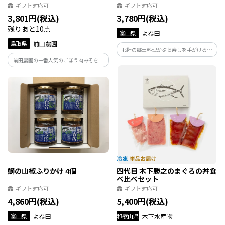
ギフト対応可
ギフト対応可
3,801円(税込)
3,780円(税込)
残りあと10点
富山県
よね田
鳥取県
前田農園
北陸の郷土料理かぶら寿しを手がけるよ
ね田がつくる鰤のほぐし身です。鰤の脂の
前田農園の一番人気のごぼう肉みそを中
り、味づくりにこだわって仕上げまし
心に美味しいご飯のおともを詰め合わせ
た。ご飯や酒の肴にはもちろん、煮物や
たセットです。うま味調味料無添加の優し
汁物にも。いろんな場面でお役立ちのソ
い味わいは、小さなお子様からお年寄り
フトふりかけです。
まで喜んでいただけると思います。
鰤の山椒ふりかけ 4個
四代目 木下勝之のまぐろの丼食
べ比べセット
ギフト対応可
ギフト対応可
4,860円(税込)
5,400円(税込)
富山県
よね田
和歌山県
木下水産物