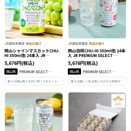
岡山シャインマスカットCHU-
岡山白桃CHU-HI 350ml缶 24本
HI 350ml缶 24本入 JR
入 JR PREMIUM SELECT
PREMIUM SELECT SETOUCHI
SETOUCHI
5,676円(税込)
5,676円(税込)
岡山県
PREMIUM SELECT
岡山県
PREMIUM SELECT
SETOUCHI
SETOUCHI
果汁は岡山県で大切に育てられたシャイ
果汁は優しい乳白色にほのかな桃色の岡
ンマスカットのみを使用。華やかな香り
山白桃 １００%のみで作ったチューハイ
と甘みをお楽しみください。果汁3%／ア
です。上品な甘さと香りをお楽しみくださ
ルコール分3%。
い。果汁3%／アルコール分3%。