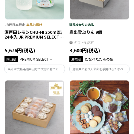
瀬戸田レモンCHU-HI 350ml缶
奥出雲ぷりん 9個
24本入 JR PREMIUM SELECT
SETOUCHI
ギフト対応可
5,676円(税込)
3,600円(税込)
岡山県
PREMIUM SELECT
島根県
たなべたたらの里
SETOUCHI
果汁は広島県瀬戸田町で大切に育てられ
島根県で彩り天佑卵を手掛けるたなべた
た瀬戸田レモンのみで作ったチューハイ
たらの里によるプリン。とろりとした口溶
です。澄んだ味わいをお楽しみください。
けと卵の風味を感じる素朴な味わいでお
果汁3%／アルコール分3%。
子様にも安心してお召し上がり頂けます。