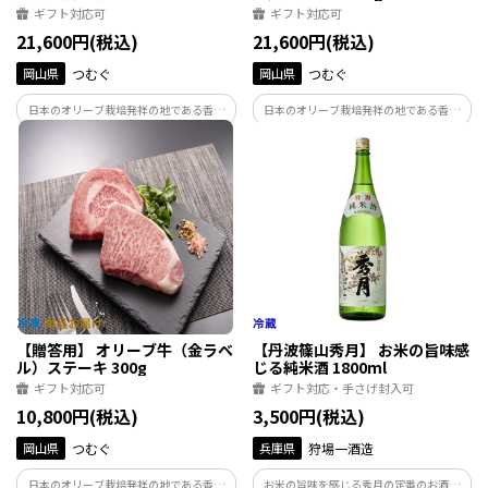
ギフト対応可
ギフト対応可
21,600円(税込)
21,600円(税込)
岡山県
つむぐ
岡山県
つむぐ
日本のオリーブ栽培発祥の地である香川
日本のオリーブ栽培発祥の地である香川
県・小豆島のオリーブと瀬戸内の温暖な
県・小豆島のオリーブと瀬戸内の温暖な
気候風土のなかで古くから育まれてきた
気候風土のなかで古くから育まれてきた
讃岐牛。2つの歴史が融合しオリーブ搾り
讃岐牛。2つの歴史が融合しオリーブ搾り
果実を与え育て上げた讃岐牛、それが
果実を与え育て上げた讃岐牛、それが
「オリーブ牛」です。
「オリーブ牛」です。
【贈答用】 オリーブ牛（金ラベ
【丹波篠山秀月】 お米の旨味感
ル）ステーキ 300g
じる純米酒 1800ml
ギフト対応可
ギフト対応・手さげ封入可
10,800円(税込)
3,500円(税込)
岡山県
つむぐ
兵庫県
狩場一酒造
日本のオリーブ栽培発祥の地である香川
お米の旨味を感じる秀月の定番のお酒。