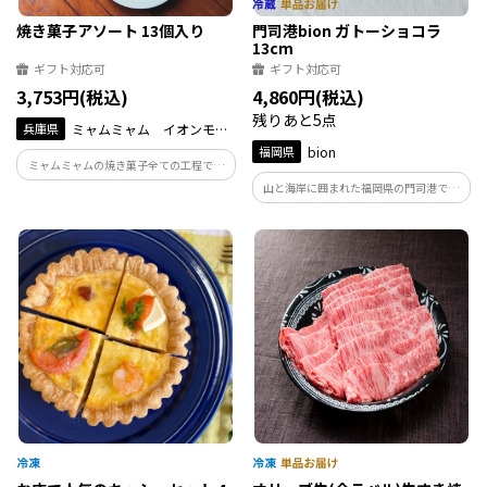
焼き菓子アソート 13個入り
門司港bion ガトーショコラ
13cm
ギフト対応可
ギフト対応可
3,753円(税込)
4,860円(税込)
残りあと5点
兵庫県
ミャムミャム イオンモー
ル伊丹店
福岡県
bion
ミャムミャムの焼き菓子全ての工程で手
作りにこだわって心を込めて作らせて頂
山と海岸に囲まれた福岡県の門司港で、
いております。 大量生産は出来ませんが
国産小麦と全粒粉、発酵バターや日本の
商品との違いは確かにあると感じて頂け
おいしい無農薬の素材を使い、ひとつひ
ると思います。
とつ丁寧に、自然な甘さの焼き菓子を香
ばしく焼き上げています。保存料、添加物
不使用です。