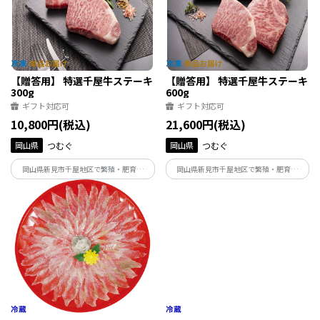
【贈答用】 特選千屋牛ステーキ
【贈答用】 特選千屋牛ステーキ
300g
600g
ギフト対応可
ギフト対応可
10,800円(税込)
21,600円(税込)
岡山県
つむぐ
岡山県
つむぐ
岡山県新見市千屋地区で繁殖・肥育さ
岡山県新見市千屋地区で繁殖・肥育さ
れ、日本最古の和牛のルーツといわれる
れ、日本最古の和牛のルーツといわれる
蔓牛（つるうし）、「竹の谷蔓（たけの
蔓牛（つるうし）、「竹の谷蔓（たけの
たにつる）」の血統を引く年間生産頭数
たにつる）」の血統を引く年間生産頭数
700頭に満たない希少価値の高い「千屋
700頭に満たない希少価値の高い「千屋
牛」をお届け。
牛」をお届け。