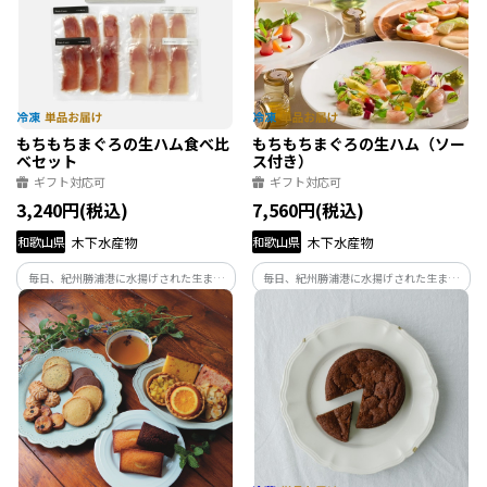
ご賞味下さい。
ご賞味下さい。
もちもちまぐろの生ハム食べ比
もちもちまぐろの生ハム（ソー
べセット
ス付き）
ギフト対応可
ギフト対応可
3,240円(税込)
7,560円(税込)
和歌山県
木下水産物
和歌山県
木下水産物
毎日、紀州勝浦港に水揚げされた生まぐ
毎日、紀州勝浦港に水揚げされた生まぐ
ろを一本一本見極めて買付しております。
ろを一本一本見極めて買付しております。
創業大正年間より代々受け継いだプロの
創業大正年間より代々受け継いだプロの
目利きで選んだ産地直送の厳選生まぐろ
目利きで選んだ産地直送の厳選生まぐろ
です。 和歌山県特産の天然生まぐろ一度
です。 和歌山県特産の天然生まぐろ一度
ご賞味下さい。
ご賞味下さい。