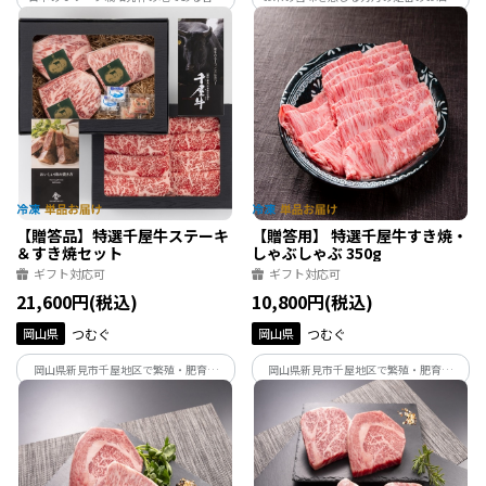
県・小豆島のオリーブと瀬戸内の温暖な
丹波篠山の豊かな自然の中で、丹波杜氏
気候風土のなかで古くから育まれてきた
の技により丁寧に仕込まれた特別純米酒
讃岐牛。2つの歴史が融合しオリーブ搾り
です。１年以上貯蔵することで落ち着いた
果実を与え育て上げた讃岐牛、それが
味になり、和食中心に食事に寄り添うお
「オリーブ牛」です。
酒です。
【贈答品】特選千屋牛ステーキ
【贈答用】 特選千屋牛すき焼・
＆すき焼セット
しゃぶしゃぶ 350g
ギフト対応可
ギフト対応可
21,600円(税込)
10,800円(税込)
岡山県
つむぐ
岡山県
つむぐ
岡山県新見市千屋地区で繁殖・肥育さ
岡山県新見市千屋地区で繁殖・肥育さ
れ、日本最古の和牛のルーツといわれる
れ、日本最古の和牛のルーツといわれる
蔓牛（つるうし）、「竹の谷蔓（たけの
蔓牛（つるうし）、「竹の谷蔓（たけの
たにつる）」の血統を引く年間生産頭数
たにつる）」の血統を引く年間生産頭数
700頭に満たない希少価値の高い「千屋
700頭に満たない希少価値の高い「千屋
牛」をお届け。
牛」をお届け。