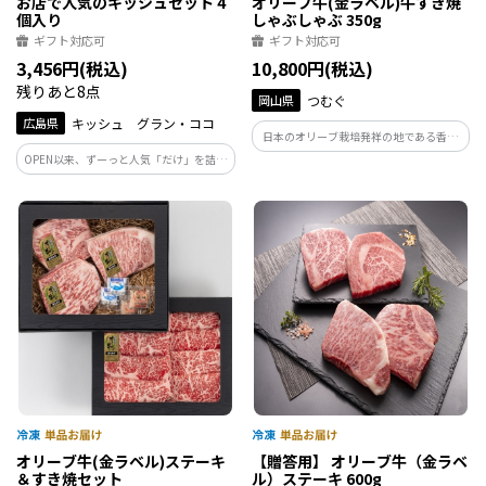
お店で人気のキッシュセット 4
オリーブ牛(金ラベル)牛すき焼
個入り
しゃぶしゃぶ 350g
ギフト対応可
ギフト対応可
3,456円(税込)
10,800円(税込)
残りあと8点
岡山県
つむぐ
広島県
キッシュ グラン・ココ
日本のオリーブ栽培発祥の地である香川
県・小豆島のオリーブと瀬戸内の温暖な
OPEN以来、ずーっと人気「だけ」を詰め
気候風土のなかで古くから育まれてきた
込んで。 「こんなの絶対美味しいでし
讃岐牛。2つの歴史が融合しオリーブ搾り
ょ！」名前を見ただけで選んでもらえる
果実を与え育て上げた讃岐牛、それが
キッシュたちはお客さんを連れてきてく
「オリーブ牛」です。
れる実力者。そんなキッシュだけを詰め
込みました。
オリーブ牛(金ラベル)ステーキ
【贈答用】 オリーブ牛（金ラベ
＆すき焼セット
ル）ステーキ 600g