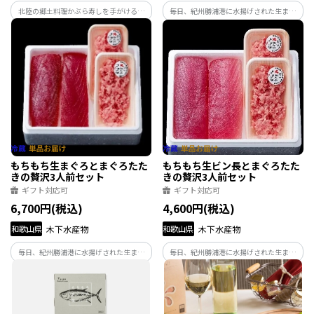
北陸の郷土料理かぶら寿しを手がけるよ
毎日、紀州勝浦港に水揚げされた生まぐ
ね田がつくる鰤のほぐし身です。鰤の脂の
ろを一本一本見極めて買付しております。
り、味づくりにこだわって仕上げまし
創業大正年間より代々受け継いだプロの
た。ご飯や酒の肴にはもちろん、煮物や
目利きで選んだ産地直送の厳選生まぐろ
汁物にも。いろんな場面でお役立ちのソ
です。 和歌山県特産の天然生まぐろ一度
フトふりかけです。
ご賞味下さい。
もちもち生まぐろとまぐろたた
もちもち生ビン長とまぐろたた
きの贅沢3人前セット
きの贅沢3人前セット
ギフト対応可
ギフト対応可
6,700円(税込)
4,600円(税込)
和歌山県
木下水産物
和歌山県
木下水産物
毎日、紀州勝浦港に水揚げされた生まぐ
毎日、紀州勝浦港に水揚げされた生まぐ
ろを一本一本見極めて買付しております。
ろを一本一本見極めて買付しております。
創業大正年間より代々受け継いだプロの
創業大正年間より代々受け継いだプロの
目利きで選んだ産地直送の厳選生まぐろ
目利きで選んだ産地直送の厳選生まぐろ
です。 和歌山県特産の天然生まぐろ一度
です。 和歌山県特産の天然生まぐろ一度