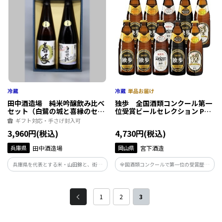
田中酒造場 純米吟醸飲み比べ
独歩 全国酒類コンクール第一
セット（白鷺の城と喜縁のセッ
位受賞ビールセレクション P4-
ト）
SWO
ギフト対応・手さげ封入可
3,960円(税込)
4,730円(税込)
兵庫県
田中酒造場
岡山県
宮下酒造
兵庫県を代表とする米・山田錦と、街お
全国酒類コンクールで第一位の受賞歴ビ
こしにより復活した米・野条穂のワワク
ールを詰め合わせました。
ワクする飲み比べは、意表を突く愉しさ
が待っています。
1
2
3