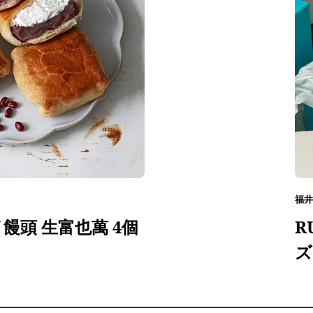
福井
饅頭 生富也萬 4個
R
ズ