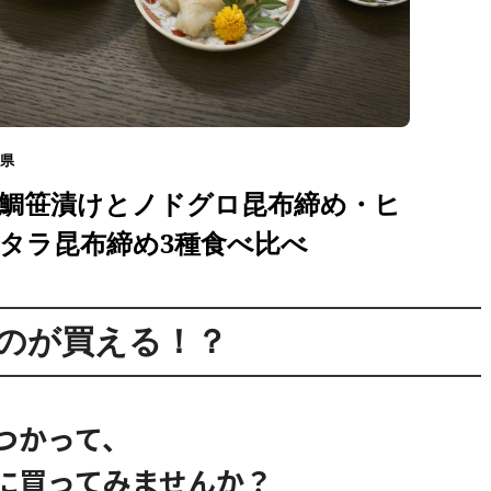
県
鯛笹漬けとノドグロ昆布締め・ヒ
タラ昆布締め3種食べ比べ
のが買える！？
トつかって、
に買ってみませんか？