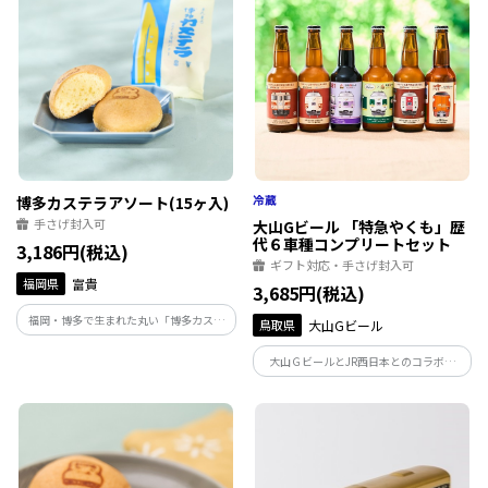
博多カステラアソート(15ヶ入)
手さげ封入可
大山Gビール 「特急やくも」歴
代６車種コンプリートセット
3,186円(税込)
ギフト対応・手さげ封入可
福岡県
富貴
3,685円(税込)
福岡・博多で生まれた丸い「博多カステ
鳥取県
大山Gビール
ラ」の3つの味が1箱に入りました！
大山ＧビールとJR西日本とのコラボ商
品！2024年4月に新型車両273系がデビュ
ーした「特急やくも」。運行開始の1972
年からその全歴史を彩った歴代６車種ラ
ベルの「大山Ｇビール」6種をお楽しみく
ださい。