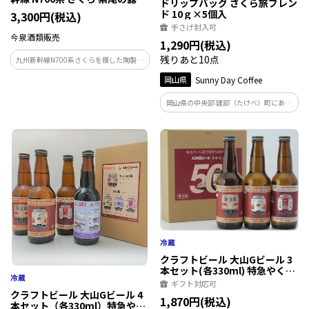
ドリップバッグ さくら旅ブレン
360ml
ド 10ｇ×5個入
3,300円(税込)
手さげ封入可
今泉酒類販売
1,290円(税込)
残りあと10点
九州新幹線N700系さくらを模した陶製の
ボトルに、芋焼酎「甕仕込み紫尾の露」
岡山県
Sunny Day Coffee
を詰めました。
岡山県の中央部 建部（たけべ）町にある
自家焙煎珈琲店Sunny Day Coffeeが観光列
車SAKU美SAKU楽（さくびさくら）をイ
メージしたドリップバッグコーヒーです。
まろやかなコクと香りが広がるブレンド
です。
クラフトビール 大山Gビール 3
本セット(各330ml) 特急やくも
オリジナルラベル
ギフト対応可
クラフトビール 大山Gビール 4
1,870円(税込)
本セット（各330ml）特急やく