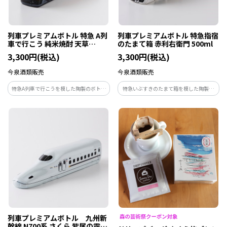
列車プレミアムボトル 特急 A列
列車プレミアムボトル 特急指宿
車で行こう 純米焼酎 天草
のたまて箱 赤利右衛門 500ml
500ml
3,300円(税込)
3,300円(税込)
今泉酒類販売
今泉酒類販売
特急A列車で行こうを模した陶製のボトル
特急いぶすきのたまて箱を模した陶製の
に、沿線の蔵元、天草酒造の純米焼酎
ボトルに、芋焼酎「赤利右衛門」を詰め
「天草」を詰めました。
ました。
列車プレミアムボトル 九州新
幹線 N700系 さくら 紫尾の露