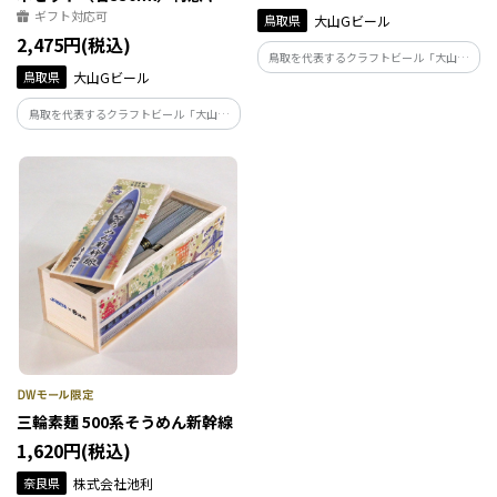
もオリジナルラベル
ギフト対応可
鳥取県
大山Gビール
2,475円(税込)
鳥取を代表するクラフトビール「大山Ｇ
鳥取県
大山Gビール
ビール」とＪＲ西日本とのコラボ商
品！ 「特急やくも」の歴代車両のラベ
鳥取を代表するクラフトビール「大山Ｇ
ルをまとった「大山Ｇビール」人気の3種
ビール」とＪＲ西日本とのコラボ商品！
のビールをお楽しみください。
「特急やくも」運行開始50周年を記念し
て発売した3種に、新発売の「スーパーや
くも」ラベルビールを加えた4種のセット
です。
三輪素麺 500系そうめん新幹線
1,620円(税込)
奈良県
株式会社池利