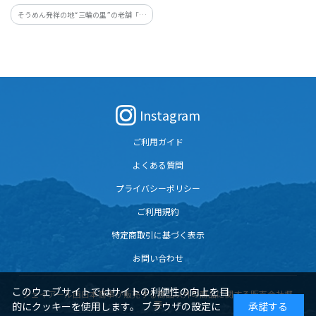
そうめん発祥の地“三輪の里”の老舗「池
利」が手掛ける５００系新幹線をイメー
ジした色そうめんは夏にぴったり。５０
０系新幹線を精緻に描いた専用の木箱に
入っています。
Instagram
ご利用ガイド
よくある質問
プライバシーポリシー
ご利用規約
特定商取引に基づく表示
お問い合わせ
このウェブサイトではサイトの利便性の向上を目
ジェイアール西日本商事が販売する商品以外の商品に関する販売会社概
要
的にクッキーを使用します。 ブラウザの設定に
承諾する