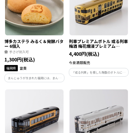
博多カステラ みるく＆発酵バタ
列車プレミアムボトル 或る列車
ー 6個入
梅酒 梅花爛漫プレミアム
500ml
手さげ封入可
4,400円(税込)
1,300円(税込)
今泉酒類販売
福岡県
富貴
「或る列車」を模した陶製のボトルに、
車内でも提供されている大分県日田市の
まんじゅうが生まれた福岡には、まんじ
梅酒蔵、おおやま夢工房の梅酒「梅花爛
ゅうのように見える丸いカステラがあっ
漫プレミアム」を詰めました。
ても良いのではないかという発想で開発
したのが「博多カステラ」であり、福岡
を代表するお菓子になってほしいとの思
いを込めた商品です。