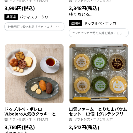
ギフト対応・手さげ封入可
ギフト対応・手さげ封入可
3,996円(税込)
3,348円(税込)
残りあと3点
兵庫県
パティスリークリ
滋賀県
ドゥブルベ・ボレロ
地元明石で愛される「パティスリー・ク
リ」の名物ケーキ
センガセンガナ苺の風味を濃厚に出した
バタークリームと、木苺のコンフィチュ
ールをアーモンド風味の濃くのあるスポ
ンジでサンドしたケーキ。
ドゥブルベ・ボレロ
出雲ファーム とりたまバウム
W.bolero人気のクッキーと焼
セット 12個【グルテンフリ
き菓子のセット
ー】
ギフト対応・手さげ封入可
ギフト対応・手さげ封入可
3,780円(税込)
3,542円(税込)