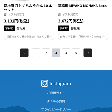
都松庵 ひとくちようかん 10 本
都松庵 MIYAKO MONAKA 6pcs
セット
ギフト対応可
ギフト対応可
3,132円(税込)
3,672円(税込)
京都府
都松庵
京都府
都松庵
京都のあんこ屋から生まれたあんこ菓子
自分で作る最中「MIYAKO MONAKA」の6
専門店・都松庵の代表商品。 「生あん」
個入りセット。
のクッキーは和菓子のような素朴な味わ
いと 独特のほろほろとした軽い食感。
1
2
3
4
5
Instagram
ご利用ガイド
よくある質問
プライバシーポリシー