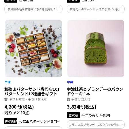
奈良県の名産古都華いちごを使用した無
古都乃和のオーソドックスな生どら食べ
加水シャーベット
比べセット
和歌山バターサンド専門店101
宇治抹茶とブランデーのパウン
バターサンド12種詰合ギフト
ドケーキ 1本
ギフト対応・手さげ封入可
手さげ封入可
4,200円(税込)
3,824円(税込)
残りあと10点
滋賀県
千年の香り 千紀園
和歌山県
和歌山バターサンド専門店
フランス産ブランデーV.S.O.P.を使用した
101