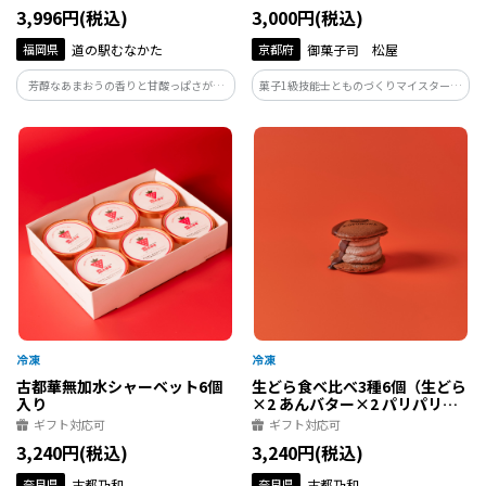
3,996円(税込)
3,000円(税込)
福岡県
道の駅むなかた
京都府
御菓子司 松屋
芳醇なあまおうの香りと甘酸っぱさが口
菓子1級技能士とものづくりマイスターが
の中に広がり、優しい味わいのプリンと
丹精込めて丁寧に仕上げ、口当たりのどご
のハーモニーを楽しめます。
しのなめらかなお芋の優しい味わいと甘
さが口の中にひろがり、お芋のいいとこ
ろを最大限まで引き出してます
古都華無加水シャーベット6個
生どら食べ比べ3種6個（生どら
入り
×2 あんバター×2 パリパリシ
ョコラ×2)
ギフト対応可
ギフト対応可
3,240円(税込)
3,240円(税込)
奈良県
古都乃和
奈良県
古都乃和