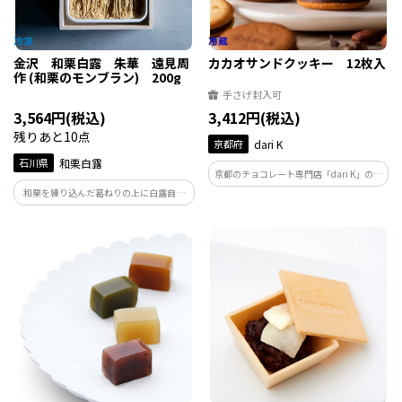
金沢 和栗白露 朱華 遠見周
カカオサンドクッキー 12枚入
作 (和栗のモンブラン) 200g
手さげ封入可
3,564円(税込)
3,412円(税込)
残りあと10点
京都府
dari K
石川県
和栗白露
京都のチョコレート専門店「dari K」の代
表商品。インドネシアのカカオ農家と栽
和栗を練り込んだ葛ねりの上に白露自慢
培から一貫して管理したこだわりのカカ
の和栗ペースト。ねっとりとした濃厚葛
オ豆を使用。ダークとミルクの2種類が、
ねりと厳選和栗ペーストの新しい形のモ
6枚ずつ入っています。
ンブランです。