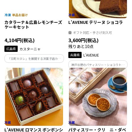
カタラーナ＆広島レモンチーズ
L’AVENUE テリーヌ ショコラ
ケーキセット
ギフト対応・手さげ封入可
4,104円(税込)
3,600円(税込)
残りあと10点
広島県
カスターニャ
兵庫県
L’AVENUE
「立町カヌレ」を展開する洋菓子店カス
ターニャが手掛ける、凍らせた焼きプリ
神戸北野のパティスリー・ショコラトリ
ン「カタラーナ」と広島産レモンをたっ
ー「L'AVENUE」の『TERRINE
ぷり使用した「広島レモンチーズケー
CHOCOLAT』 オリジナルブレンドのチョ
キ」のセットです。
コレートを使用した 力強いカカオの薫り
と、口の中で溶けるような食感が特徴
L’AVENUE ロマンス ボンボンシ
パティスリー・クリ ニ・ダベ