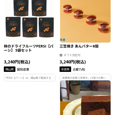
みください
桃のちょっと贅沢な一品。ハンディキャ
ップアーティスト「文谷 優介」氏と初コ
ラボ商品です。
柿のドライフルーツPERSI【パ
三笠焼き あんバター6個
ーシ】 5袋セット
ギフト対応可
3,240円(税込)
3,240円(税込)
岡山県
國和産業
奈良県
古都乃和
PERSI【パーシ】は、岡山県で製造する甘
奈良県の名産三笠焼き。口溶けの良い生
い干し柿を使用し、古来の柿巻製法で作
地に北海道産十勝あんこと北海道産バタ
られた、新しい柿のドライフルーツです。
ーを合わせた逸品。
ワインやお酒のおつまみに、チーズと合
わせてオードブルに、お茶菓子におスス
メです。