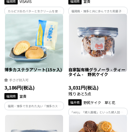
福岡県
VISAVIS
福岡県
富貴
カルピス社のバターと生クリームを使用
福岡県・博多と共に歩んできた和菓子富
した冷凍生菓子
貴。地名や歴史文化を菓子作りに取り込
んできました。これからも地域と共
に・・・。
博多カステラアソート(15ヶ入)
自家製有機グラノーラ - ティー
タイム - 野尻ケイク
手さげ封入可
3,186円(税込)
3,031円(税込)
残りあと5点
福岡県
富貴
福井県
野尻ケイク 草と花
福岡・博多で生まれた丸い「博多カステ
ラ」の3つの味が1箱に入りました！
「very」「婦人画報」といった婦人誌から
「elleグルメ」「veggy」などのグルメ誌
にも多数掲載、エシカルスイーツのトッ
プを走る野尻ケイク。召し上がるみなさん