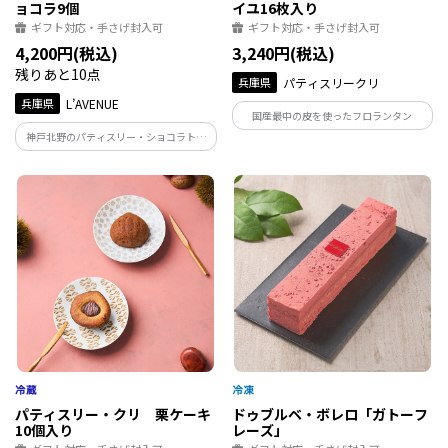
ョコラ9個
イユ16枚入り
ギフト対応・手さげ封入可
ギフト対応・手さげ封入可
4,200円(税込)
3,240円(税込)
残りあと10点
兵庫県
パティスリークリ
兵庫県
L’AVENUE
国産最中の皮を使ったフロランタン
神戸北野のパティスリー・ショコラトリ
ー「L'AVENUE」のボンボンショコラ
『ROMANCE』 フルーティーなフレーバ
ーを多く集めたカラフルなアソート
パティスリー・クリ 栗ケーキ
ドゥブルベ・ボレロ「ガトーフ
10個入り
レーズ」