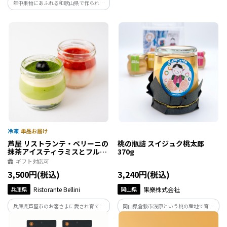
抹茶ケーキです。 抹茶の風味とブランデ
年中果物にあふれる和歌山県で作られる
ーの熟成された香りを包み込みました。
和歌山バターサンド専門店101のバターサ
ンド。一度にたくさんのフレーバーが楽
しめる『ひとくちの幸せという贈り
物』。県内事業者とのコラボも多いプレ
ミアムスイーツです。
芦屋 リストランテ・ベリーニの
桃の瓶詰 スイジュク桃太郎
抹茶アイスティラミスとフルー
370g
ツパンナコッタ【各3ケ計6ケ入
ギフト対応可
り】
3,500円(税込)
3,240円(税込)
兵庫県
Ristorante Bellini
岡山県
果樂株式会社
兵庫県芦屋市のお客さまに愛され育てら
岡山県倉敷市浅原という桃の産地で育て
れた名店、リストランテ・ベリーニの洗
た白桃をまるごと瓶詰めに。果樂株式会
練されたシェフの味をご家庭でもお楽し
社による桃のシロップ漬けです。新食感な