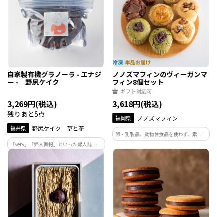
のシーンを思い浮かべ３つの味を表現。
自家製有機グラノーラ - エナジ
ノノズマフィンのヴィーガンマ
ー - 野尻ケイク
フィン8個セット
ギフト対応可
3,269円(税込)
3,618円(税込)
残りあと5点
福岡県
ノノズマフィン
福井県
野尻ケイク 草と花
卵・乳製品、動物性食品を使わず、素材の
味を大切に焼き上げました。 朝食や仕事
「very」「婦人画報」といった婦人誌から
の合間のおやつにも人気の、しっとり食
「elleグルメ」「veggy」などのグルメ誌
感ヴィーガンマフィンです。
にも多数掲載、エシカルスイーツのトッ
プを走る野尻ケイク。召し上がるみなさん
のシーンを思い浮かべ３つの味を表現。