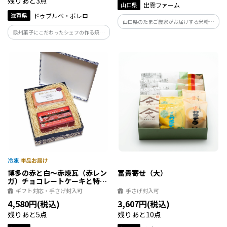
残りあと3点
山口県
出雲ファーム
滋賀県
ドゥブルベ・ボレロ
山口県のたまご農家がお届けする米粉の
焼き菓子 自社生産の鶏卵米たまごと、国
欧州菓子にこだわったシェフの作る焼き
産米粉でおいしく焼き上げたグルテンフ
菓子は、自然で良質な原材料を厳選し、
リーのバウムクーヘン
スローフードの考え方に基づいて製造し
ています。
博多の赤と白～赤煉瓦（赤レン
富貴寄せ（大）
ガ）チョコレートケーキと特撰
バターケーキのセット
ギフト対応・手さげ封入可
手さげ封入可
4,580円(税込)
3,607円(税込)
残りあと5点
残りあと10点