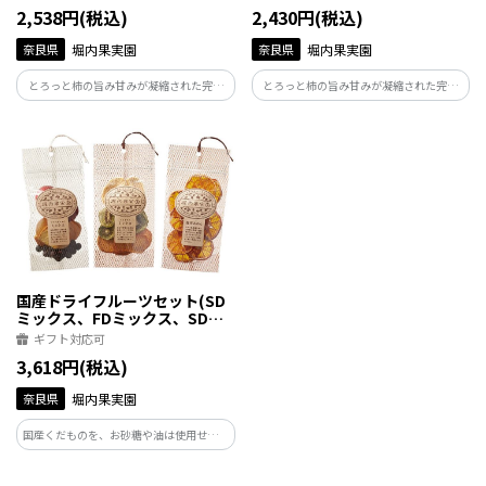
2,538円(税込)
2,430円(税込)
奈良県
堀内果実園
奈良県
堀内果実園
とろっと柿の旨み甘みが凝縮された完全
とろっと柿の旨み甘みが凝縮された完全
無添加のあんぽ柿と国産・完熟・無添加
無添加のあんぽ柿と国産・完熟・無添加
のこだわりドライフルーツのセット。健
のこだわりドライフルーツのセット。健
康志向、国産志向の方におすすめのギフ
康志向、国産志向の女性におすすめのギ
トです。
フトです。
国産ドライフルーツセット(SD
ミックス、FDミックス、SD温
州みかん)
ギフト対応可
3,618円(税込)
奈良県
堀内果実園
国産くだものを、お砂糖や油は使用せず、
そのままドライフルーツに!しっとりと、
さくっの二つの食感で、くだものそのま