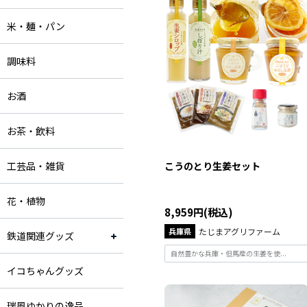
米・麺・パン
調味料
お酒
お茶・飲料
工芸品・雑貨
こうのとり生姜セット
花・植物
8,959円(税込)
兵庫県
たじまアグリファーム
鉄道関連グッズ
自然豊かな兵庫・但馬産の生姜を使...
イコちゃんグッズ
瑞風ゆかりの逸品