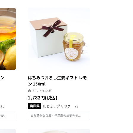
モン
はちみつおろし生姜ギフト レモ
ン 150ml
ギフト対応可
1,782円(税込)
ーム
兵庫県
たじまアグリファーム
...
自然豊かな兵庫・但馬産の生姜を使...