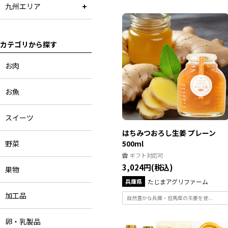
九州エリア
岡山県
広島県
カテゴリから探す
山口県
お肉
福岡県
お魚
京都府
スイーツ
はちみつおろし生姜 プレーン
野菜
500ml
ギフト対応可
3,024円(税込)
果物
兵庫県
たじまアグリファーム
加工品
自然豊かな兵庫・但馬産の生姜を使...
卵・乳製品