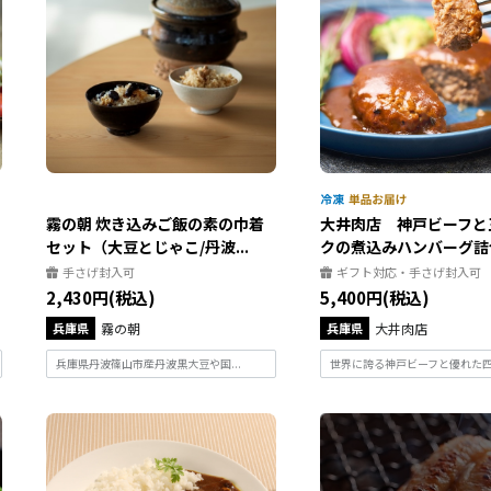
霧の朝 炊き込みご飯の素の巾着
大井肉店 神戸ビーフと
セット（大豆とじゃこ/丹波...
クの煮込みハンバーグ詰合.
手さげ封入可
ギフト対応・手さげ封入可
2,430円(税込)
5,400円(税込)
兵庫県
霧の朝
兵庫県
大井肉店
兵庫県丹波篠山市産丹波黒大豆や国...
世界に誇る神戸ビーフと優れた四元