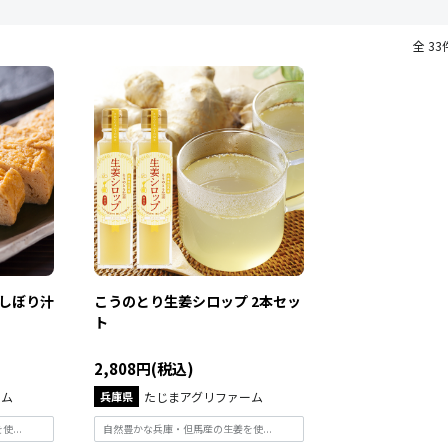
全 33
しぼり汁
こうのとり生姜シロップ 2本セッ
ト
2,808円(税込)
ーム
兵庫県
たじまアグリファーム
...
自然豊かな兵庫・但馬産の生姜を使...