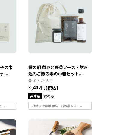
菓子の巾
霧の朝 煮豆と野菜ソース・炊き
...
込みご飯の素の巾着セット....
手さげ封入可
3,402円(税込)
兵庫県
霧の朝
...
兵庫県丹波篠山市産「丹波黒大豆」...