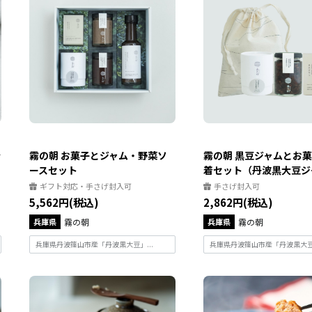
を
霧の朝 お菓子とジャム・野菜ソ
霧の朝 黒豆ジャムとお
ースセット
着セット（丹波黒大豆ジャ.
ギフト対応・手さげ封入可
手さげ封入可
5,562円(税込)
2,862円(税込)
兵庫県
霧の朝
兵庫県
霧の朝
兵庫県丹波篠山市産「丹波黒大豆」...
兵庫県丹波篠山市産「丹波黒大豆」