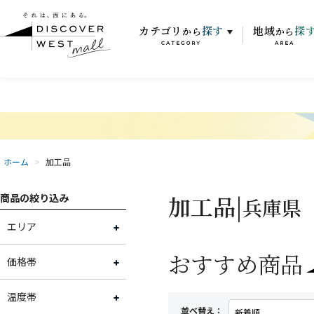
カテゴリ
探す
地域
探
から
から
CATEGORY
AREA
ホーム
>
加工品
加工品|
商品の絞り込み
兵庫県
エリア
おすすめ商品
富山県
価格帯
石川県
～2,000円
温度帯
並べ替え：