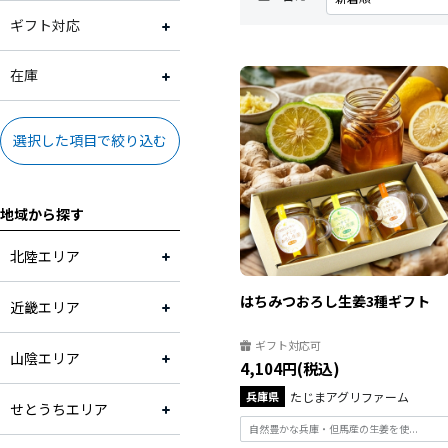
福井県
2,001円～3,000円
常温
ギフト対応
滋賀県
3,001円～4,000円
冷凍
ギフト対応可
在庫
大阪府
4,001円～5,000円
ギフト対応不可
在庫あり
選択した項目で絞り込む
兵庫県
5,001円～10,000円
地域から探す
奈良県
10,001円～
北陸エリア
和歌山県
はちみつおろし生姜3種ギフト
近畿エリア
近畿・その他
ギフト対応可
山陰エリア
4,104円(税込)
鳥取県
兵庫県
たじまアグリファーム
せとうちエリア
島根県
自然豊かな兵庫・但馬産の生姜を使...