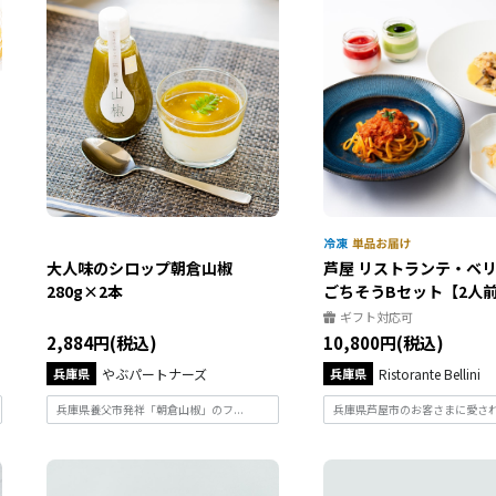
大人味のシロップ朝倉山椒
芦屋 リストランテ・ベ
280g×2本
ごちそうBセット【2人
ギフト対応可
2,884円(税込)
10,800円(税込)
兵庫県
やぶパートナーズ
兵庫県
Ristorante Bellini
兵庫県養父市発祥「朝倉山椒」のフ...
兵庫県芦屋市のお客さまに愛され育