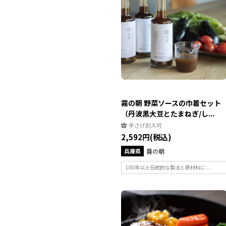
霧の朝 野菜ソースの巾着セット
（丹波黒大豆とたまねぎ/し...
手さげ封入可
2,592円(税込)
兵庫県
霧の朝
100年以上伝統的な製法と原材料に....