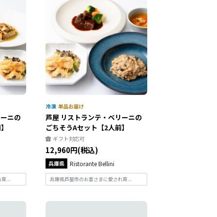
リーニの
芦屋 リストランテ・ベリーニの
前】
ごちそうAセット【2人前】
ギフト対応可
12,960円(税込)
兵庫県
Ristorante Bellini
...
兵庫県芦屋市のお客さまに愛され育...