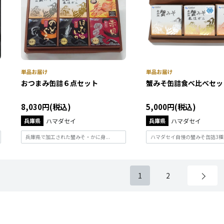
おつまみ缶詰６点セット
蟹みそ缶詰食べ比べセッ
8,030円(税込)
5,000円(税込)
兵庫県
ハマダセイ
兵庫県
ハマダセイ
兵庫県で加工された蟹みそ・かに身...
ハマダセイ自慢の蟹みそ缶詰3種類.
1
2