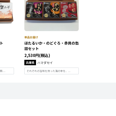
ト
ほたるいか・のどぐろ・赤貝の缶
詰セット
2,530円(税込)
兵庫県
ハマダセイ
...
それぞれの旨味を持った海の幸を、...