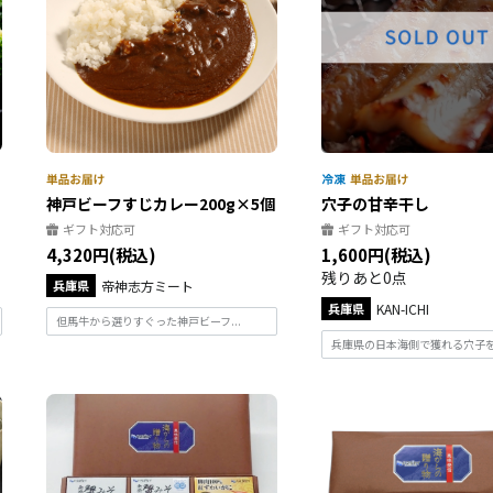
神戸ビーフすじカレー200g×5個
穴子の甘辛干し
ギフト対応可
ギフト対応可
4,320円(税込)
1,600円(税込)
残りあと0点
兵庫県
帝神志方ミート
兵庫県
KAN-ICHI
但馬牛から選りすぐった神戸ビーフ...
兵庫県の日本海側で獲れる穴子を手