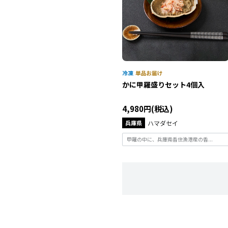
かに甲羅盛りセット4個入
4,980円(税込)
兵庫県
ハマダセイ
甲羅の中に、兵庫県香住漁港産の香...