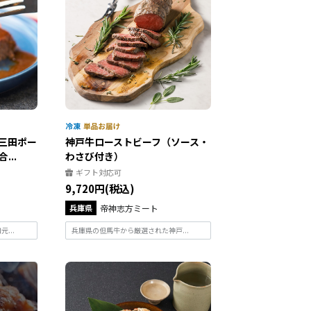
三田ポー
神戸牛ローストビーフ（ソース・
..
わさび付き）
ギフト対応可
9,720円(税込)
兵庫県
帝神志方ミート
...
兵庫県の但馬牛から厳選された神戸...