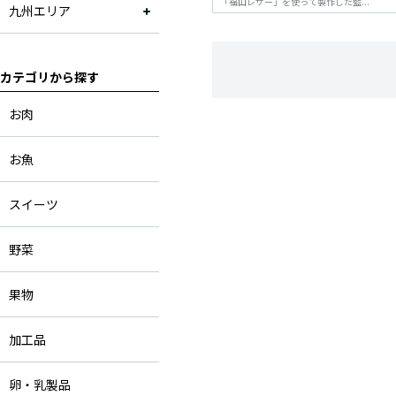
「福山レザー」を使って製作した藍...
九州エリア
福岡県
京都府
カテゴリから探す
お肉
お魚
スイーツ
野菜
果物
加工品
卵・乳製品