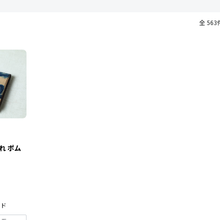
全 563
れ ポム
ード