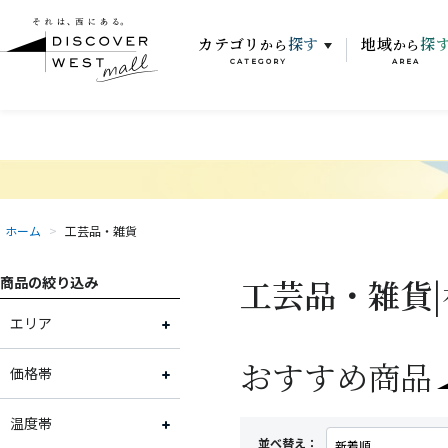
カテゴリ
探す
地域
探
から
から
CATEGORY
AREA
ホーム
>
工芸品・雑貨
工芸品・雑貨|
商品の絞り込み
エリア
おすすめ商品
富山県
価格帯
石川県
～2,000円
温度帯
並べ替え：