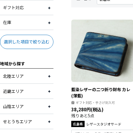
大阪府
2,001円～3,000円
常温
ギフト対応
兵庫県
3,001円～4,000円
冷蔵
ギフト対応可
在庫
奈良県
4,001円～5,000円
ギフト対応不可
在庫あり
選択した項目で絞り込む
和歌山県
5,001円～10,000円
地域から探す
鳥取県
10,001円～
北陸エリア
島根県
藍染レザーの二つ折り財布 カレ
近畿エリア
(薄藍)
岡山県
ギフト対応・手さげ封入可
山陰エリア
38,280円(税込)
広島県
残りあと5点
せとうちエリア
広島県
レザースタジオサード
山口県