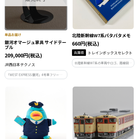
北陸新幹線W7系パタパタメモ
銀河オマージュ家具 サイドテー
660円(税込)
ブル
兵庫県
トレインボックスセレクト
209,000円(税込)
北陸新幹線W7系の車両やロゴ、路線図を
JR西日本テクノス
デザインしたブック型のメモ帳です。
「WEST EXPRESS 銀河」4号車フリースペ
ースの通路に設けられている木製丸形テ
ーブルの天板を使用したサイドテーブル
です。匠の手により完成した家具は、使用
するだけで自宅に居ながら旅に出たよう
な気分に。