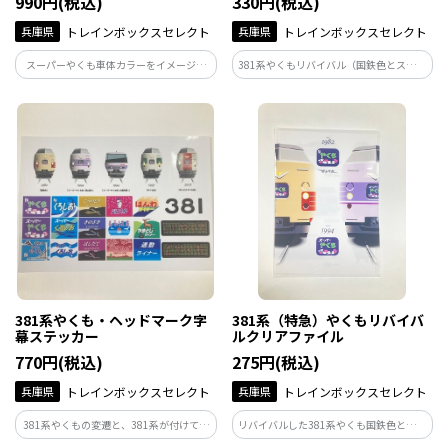
990円(税込)
330円(税込)
兵庫県
トレインボックスセレクト
兵庫県
トレインボックスセレクト
スーパーやくも車体カラーをイメージし
381系やくもリバイバル（国鉄色とスーパ
て、パノラマ型グリーン車をモチーフに
ーやくも色）をデザインした下敷きです。
ジャガードフェイスタオルを製作いたし
ました。
381系やくも・ヘッドマーク字
381系（特急）やくもリバイバ
幕ステッカー
ルクリアファイル
770円(税込)
275円(税込)
兵庫県
トレインボックスセレクト
兵庫県
トレインボックスセレクト
381系やくもの変遷と、381系が付けてい
リバイバルした381系やくも国鉄色と、ス
た主なヘッドマークをデザインしたステ
ーパーやくもが正面に描かれているクリ