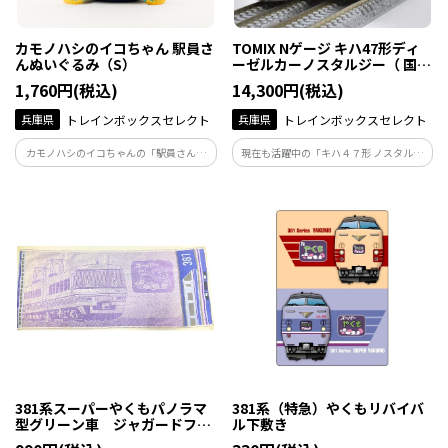
カモノハシのイコちゃん 駅員さ
TOMIX Nゲージ キハ47形ディ
んぬいぐるみ（S）
ーゼルカーノスタルジー（ 国鉄
急行色）
1,760円(税込)
14,300円(税込)
兵庫県
トレインボックスセレクト
兵庫県
トレインボックスセレクト
カモノハシのイコちゃんの「駅員さん」
現在も活躍中の「キハ４７形 ノスタルジ
ポーズのぬいぐるみです。 フェルト素材
ー」を商品化しました。昔懐かしい国鉄
の「ICOCAカード」を持った可愛いぬい
急行色を纏ったディーゼルカーを、模
ぐるみ。 Sサイズになります。
型・実車ともにお楽しみください。
381系スーパーやくもパノラマ
381系（特急）やくもリバイバ
型グリーン車 ジャガードフェ
ル下敷き
イスタオル