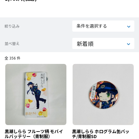
４＆１
条件を選択する
絞り込み
並べ替え
全 356 件
黒潮しらら フルーツ柄 モバイ
黒潮しらら ホログラム缶バッ
ルバッテリー（青制服）
チ/青制服SD