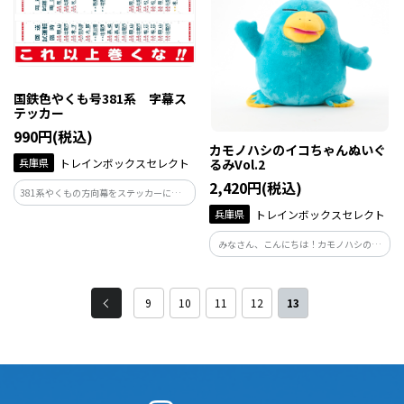
国鉄色やくも号381系 字幕ス
テッカー
990円(税込)
カモノハシのイコちゃんぬいぐ
兵庫県
トレインボックスセレクト
るみVol.2
2,420円(税込)
381系やくもの方向幕をステッカーにしま
した♪
兵庫県
トレインボックスセレクト
みなさん、こんにちは！カモノハシのイ
コちゃんです。
9
10
11
12
13