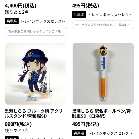
4,400円(税込)
495円(税込)
残りあと2点
兵庫県
トレインボックスセレクト
兵庫県
トレインボックスセレクト
ホログラム入りの土台の上に、黒潮しら
らを描いた『ホログラム缶バッチ』で
青色制服の黒潮しららデザインの『モバ
す。/青制服SD
イルバッテリー』です。 和歌山の名産
「みかん」と「桃」の背景です♪
10000mAhの大容量でQi（ワイヤレス充
電）対応商品です。
黒潮しらら フルーツ柄 アクリ
黒潮しらら 駅名ボールペン/青
ルスタンド/青制服SD
制服SD（白浜駅）
990円(税込)
495円(税込)
残りあと7点
兵庫県
トレインボックスセレクト