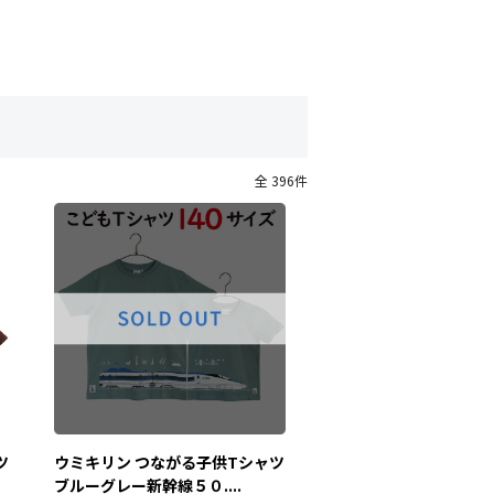
全 396件
ツ
ウミキリン つながる子供Tシャツ
ブルーグレー新幹線５０....