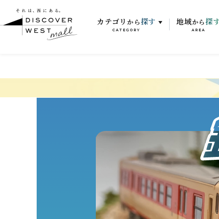
カテゴリ
探す
地域
探
から
から
CATEGORY
AREA