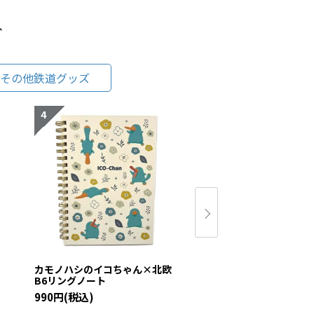
グ
その他鉄道グッズ
欧
カモノハシのイコちゃん×北欧
カモノハシのイコち
B6リングノート
メモ帳
990円(税込)
440円(税込)