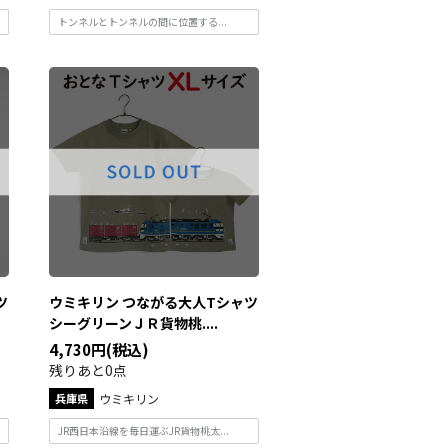
トンネルとトンネルの間に位置する...
ツ
ウミキリン つながる大人Tシャツ
シーグリーンＪＲ貨物桃....
4,730円(税込)
残りあと0点
兵庫県
ウミキリン
JR西日本沿線を毎日運ぶJR貨物桃太...