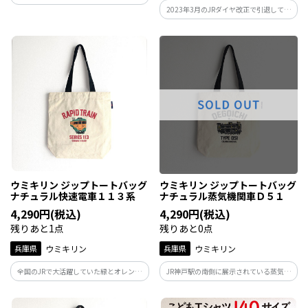
ボ商品の発売！
2023年3月のJRダイヤ改正で引退してし
まった和田岬線の103系のトートバッグ。
トートバッグの裏側の外ポケットやペッ
トボトルや折り畳み傘も入る内ポケット
付き。YKK製のジップ仕様。
ウミキリン ジップトートバッグ
ウミキリン ジップトートバッグ
ナチュラル快速電車１１３系
ナチュラル蒸気機関車Ｄ５１
4,290円(税込)
4,290円(税込)
残りあと1点
残りあと0点
兵庫県
ウミキリン
兵庫県
ウミキリン
全国のJRで大活躍していた緑とオレンジ
JR神戸駅の南側に展示されている蒸気機
の電車113系のトートバッグ。トートバッ
関車D51のトートバッグ。トートバッグの
グの裏側の外ポケットやペットボトルや
裏側の外ポケットやペットボトルや折り