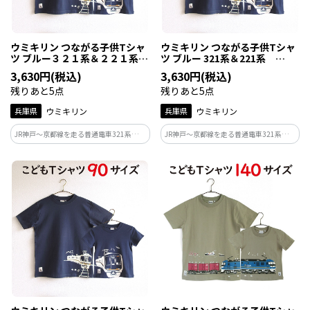
ウミキリン つながる子供Tシャ
ウミキリン つながる子供Tシャ
ツ ブルー３２１系＆２２１系
ツ ブルー 321系＆221系
１１０ｃｍ
100cm
3,630円(税込)
3,630円(税込)
残りあと5点
残りあと5点
兵庫県
ウミキリン
兵庫県
ウミキリン
JR神戸～京都線を走る普通電車321系と同
JR神戸～京都線を走る普通電車321系と同
線を2024年3月で運用終了した快速電車
線を2024年3月で運用終了した快速電車
の221系。もう並走する姿は見れなくなり
の221系。もう並走する姿は見れなくなり
ましたが一番身近な存在で人気車両なの
ましたが一番身近な存在で人気車両なの
です！321系は現役で走ってます！
です！321系は現役で走ってます！