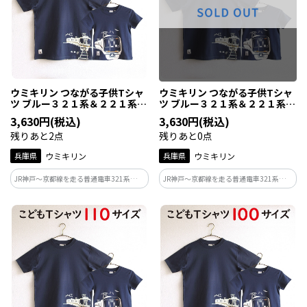
ウミキリン つながる子供Tシャ
ウミキリン つながる子供Tシャ
ツ ブルー３２１系＆２２１系
ツ ブルー３２１系＆２２１系
１３０ｃｍ
１２０ｃｍ
3,630円(税込)
3,630円(税込)
残りあと2点
残りあと0点
兵庫県
ウミキリン
兵庫県
ウミキリン
JR神戸～京都線を走る普通電車321系と同
JR神戸～京都線を走る普通電車321系と同
線を2024年3月で運用終了した快速電車
線を2024年3月で運用終了した快速電車
の221系。もう並走する姿は見れなくなり
の221系。もう並走する姿は見れなくなり
ましたが一番身近な存在で人気車両なの
ましたが一番身近な存在で人気車両なの
です！321系は現役で走ってます！
です！321系は現役で走ってます！