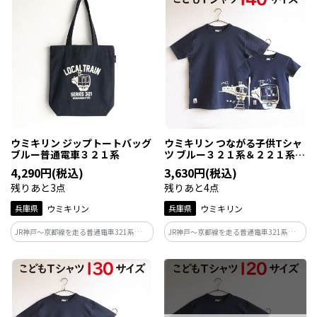
折り畳み傘も入る内ポケット付き。YKK製
畳み傘も入る内ポケット付き。YKK製のジ
のジップ仕様。
ップ仕様。
ウミキリン ジップトートバッグ
ウミキリン つながる子供Tシャ
ブルー普通電車３２１系
ツ ブルー３２１系＆２２１系
１４０ｃｍ
4,290円(税込)
3,630円(税込)
残りあと3点
残りあと4点
兵庫県
ウミキリン
兵庫県
ウミキリン
JR神戸～京都線を走る普通電車321系のト
JR神戸～京都線を走る普通電車321系と同
ートバッグ。トートバッグの裏側の外ポケ
線を2024年3月で運用終了した快速電車
ットやペットボトルや折り畳み傘も入る
の221系。もう並走する姿は見れなくなり
内ポケット付き。YKK製のジップ仕様。
ましたが一番身近な存在で人気車両なの
です！321系は現役で走ってます！