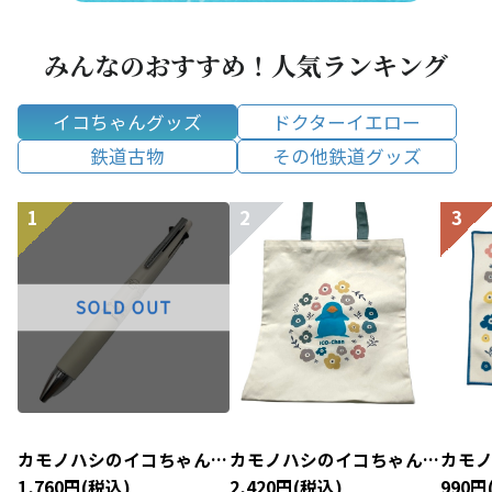
みんなのおすすめ！人気ランキング
イコちゃんグッズ
ドクターイエロー
鉄道古物
その他鉄道グッズ
カモノハシのイコちゃん×
カモノハシのイコちゃん×
カモ
北欧 ジェットストリーム
北欧 トートバッグ
北欧
1,760円(税込)
2,420円(税込)
990円