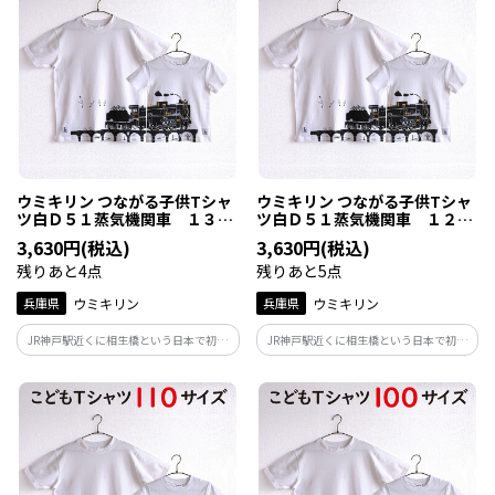
行こう。
ウミキリン つながる子供Tシャ
ウミキリン つながる子供Tシャ
ツ白Ｄ５１蒸気機関車 １３０
ツ白Ｄ５１蒸気機関車 １２０
ｃｍ
ｃｍ
3,630円(税込)
3,630円(税込)
残りあと4点
残りあと5点
兵庫県
ウミキリン
兵庫県
ウミキリン
JR神戸駅近くに相生橋という日本で初め
JR神戸駅近くに相生橋という日本で初め
て線路の上をまたぐ跨線橋があった事か
て線路の上をまたぐ跨線橋があった事か
らこの地に展示されたD51。その跨線橋を
らこの地に展示されたD51。その跨線橋を
走るD51と神戸の風景をいれたデザイン
走るD51と神戸の風景をいれたデザイン
に！親子でつながって神戸駅のD51を見に
に！親子でつながって神戸駅のD51を見に
行こう。
行こう。