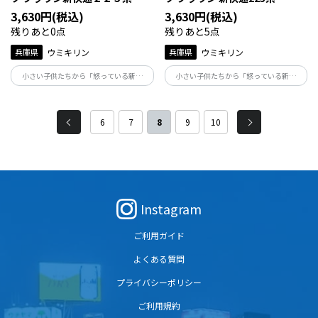
３０ｃｍ
120cm
3,630円(税込)
3,630円(税込)
残りあと0点
残りあと5点
兵庫県
ウミキリン
兵庫県
ウミキリン
小さい子供たちから「怒っている新快
小さい子供たちから「怒っている新快
速！」で人気の225系は在来線で一番速い
速！」で人気の225系は在来線で一番速い
人気の電車です！兵庫県～滋賀県を毎日
人気の電車です！兵庫県～滋賀県を毎日
走る電車ですので、ぜひ親子でTシャツを
走る電車ですので、ぜひ親子でTシャツを
6
7
8
9
10
着て写真を撮ってくださいね。
着て写真を撮ってくださいね。
Instagram
ご利用ガイド
よくある質問
プライバシーポリシー
ご利用規約