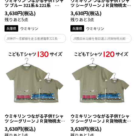
ウミキリン つながる子供Tシャ
ウミキリン つながる子供Tシャ
ツ ブルー 321系＆221系
ツ シーグリーンＪＲ貨物桃太
90cm
郎 １４０ｃｍ
3,630円(税込)
3,630円(税込)
残りあと5点
残りあと3点
兵庫県
ウミキリン
兵庫県
ウミキリン
JR神戸～京都線を走る普通電車321系と同
JR西日本沿線を毎日運ぶJR貨物桃太郎！
線を2024年3月で運用終了した快速電車
関西ではお馴染みの車両です。青い車体に
の221系。もう並走する姿は見れなくなり
黄色ライン『 EF210形 桃太郎 』というニ
ましたが一番身近な存在で人気車両なの
ックネームでも親しまれていてとっても
です！321系は現役で走ってます！
人気です！
ウミキリン つながる子供Tシャ
ウミキリン つながる子供Tシャ
ツ シーグリーンＪＲ貨物桃太
ツ シーグリーンＪＲ貨物桃太
郎 １３０ｃｍ
郎 １２０ｃｍ
3,630円(税込)
3,630円(税込)
残りあと1点
残りあと1点