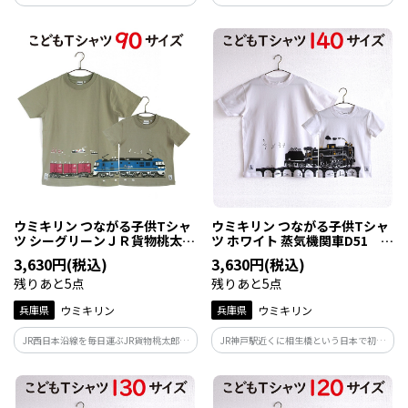
関西ではお馴染みの車両です。青い車体に
関西ではお馴染みの車両です。青い車体に
黄色ライン『 EF210形 桃太郎 』というニ
黄色ライン『 EF210形 桃太郎 』というニ
ックネームでも親しまれていてとっても
ックネームでも親しまれていてとっても
人気です！
人気です！
ウミキリン つながる子供Tシャ
ウミキリン つながる子供Tシャ
ツ シーグリーンＪＲ貨物桃太
ツ ホワイト 蒸気機関車D51
郎 ９０ｃｍ
140cm
3,630円(税込)
3,630円(税込)
残りあと5点
残りあと5点
兵庫県
ウミキリン
兵庫県
ウミキリン
JR西日本沿線を毎日運ぶJR貨物桃太郎！
JR神戸駅近くに相生橋という日本で初め
関西ではお馴染みの車両です。青い車体に
て線路の上をまたぐ跨線橋があった事か
黄色ライン『 EF210形 桃太郎 』というニ
らこの地に展示されたD51。その跨線橋を
ックネームでも親しまれていてとっても
走るD51と神戸の風景をいれたデザイン
人気です！
に！親子でつながって神戸駅のD51を見に