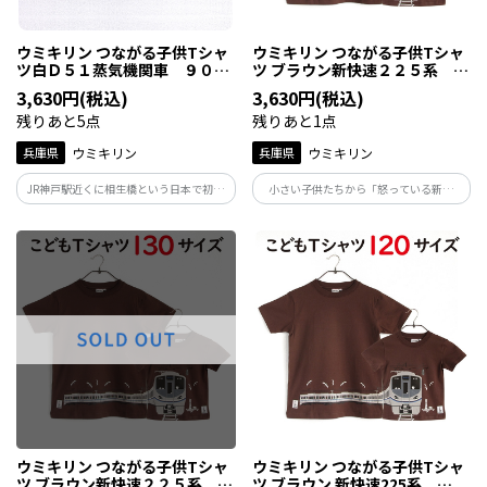
ウミキリン つながる子供Tシャ
ウミキリン つながる子供Tシャ
ツ白Ｄ５１蒸気機関車 ９０ｃ
ツ ブラウン新快速２２５系 １
ｍ
４０ｃｍ
3,630円(税込)
3,630円(税込)
残りあと5点
残りあと1点
兵庫県
ウミキリン
兵庫県
ウミキリン
JR神戸駅近くに相生橋という日本で初め
小さい子供たちから「怒っている新快
て線路の上をまたぐ跨線橋があった事か
速！」で人気の225系は在来線で一番速い
らこの地に展示されたD51。その跨線橋を
人気の電車です！兵庫県～滋賀県を毎日
走るD51と神戸の風景をいれたデザイン
走る電車ですので、ぜひ親子でTシャツを
に！親子でつながって神戸駅のD51を見に
着て写真を撮ってくださいね。
行こう。
ウミキリン つながる子供Tシャ
ウミキリン つながる子供Tシャ
ツ ブラウン新快速２２５系 １
ツ ブラウン 新快速225系