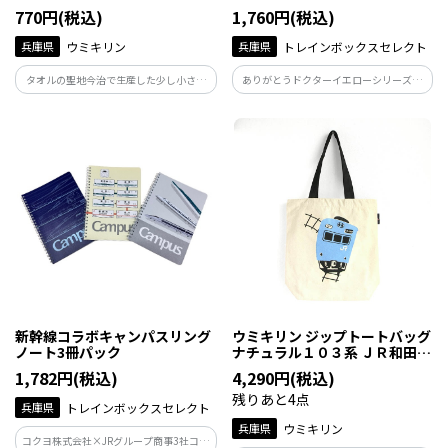
770円(税込)
1,760円(税込)
兵庫県
ウミキリン
兵庫県
トレインボックスセレクト
タオルの聖地今治で生産した少し小さめ
ありがとうドクターイエローシリーズの
のタオルハンカチです。神戸メリケンパー
新商品！ 新幹線型のペンケースです♪
クの刺しゅうをキメ細やかに施しまし
た。
新幹線コラボキャンパスリング
ウミキリン ジップトートバッグ
ノート3冊パック
ナチュラル１０３系 ＪＲ和田岬
線
1,782円(税込)
4,290円(税込)
残りあと4点
兵庫県
トレインボックスセレクト
兵庫県
ウミキリン
コクヨ株式会社×JRグループ商事3社コラ