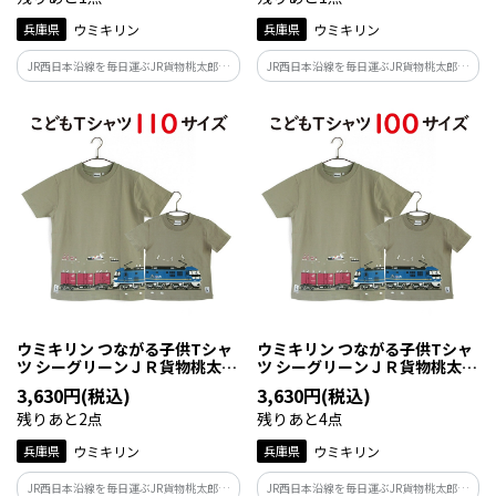
兵庫県
ウミキリン
兵庫県
ウミキリン
JR西日本沿線を毎日運ぶJR貨物桃太郎！
JR西日本沿線を毎日運ぶJR貨物桃太郎！
関西ではお馴染みの車両です。青い車体に
関西ではお馴染みの車両です。青い車体に
黄色ライン『 EF210形 桃太郎 』というニ
黄色ライン『 EF210形 桃太郎 』というニ
ックネームでも親しまれていてとっても
ックネームでも親しまれていてとっても
人気です！
人気です！
ウミキリン つながる子供Tシャ
ウミキリン つながる子供Tシャ
ツ シーグリーンＪＲ貨物桃太
ツ シーグリーンＪＲ貨物桃太
郎 １１０ｃｍ
郎 １００ｃｍ
3,630円(税込)
3,630円(税込)
残りあと2点
残りあと4点
兵庫県
ウミキリン
兵庫県
ウミキリン
JR西日本沿線を毎日運ぶJR貨物桃太郎！
JR西日本沿線を毎日運ぶJR貨物桃太郎！